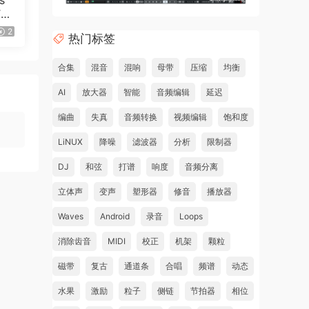
s
TA-
22
2
热门标签
合集
混音
混响
母带
压缩
均衡
AI
放大器
智能
音频编辑
延迟
编曲
失真
音频转换
视频编辑
饱和度
LiNUX
降噪
滤波器
分析
限制器
DJ
和弦
打谱
响度
音频分离
立体声
变声
塑形器
修音
播放器
Waves
Android
录音
Loops
消除齿音
MIDI
校正
机架
颗粒
磁带
复古
通道条
合唱
频谱
动态
水果
激励
粒子
侧链
节拍器
相位