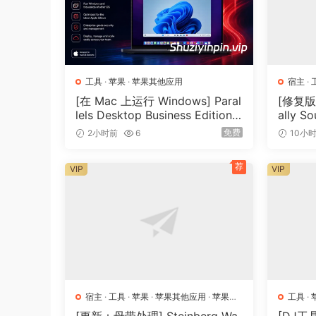
VST Live has all the functions needed to get yo
array of virtual instruments and an integrated
and bar tightly in time. You can also display 
literally “singing from the same sheet.” Of cour
工具
·
苹果
·
苹果其他应用
宿主
·
the music, so VST Live allows synchronization 
[在 Mac 上运行 Windows] Paral
[修复版
that everything happens at the precise moment
lels Desktop Business Edition
ally S
26.4.1.57516-ATB [MacOSX]（1
5.0.0
免费
2小时前
6
10小
97MB）
A solution for all situations
Whatever the size of your show, even if you do
荐
VIP
VIP
click track, VST Live has such a comprehensive
life — and their live — easier.
宿主
·
工具
·
苹果
·
苹果其他应用
·
苹果宿
工具
·
主