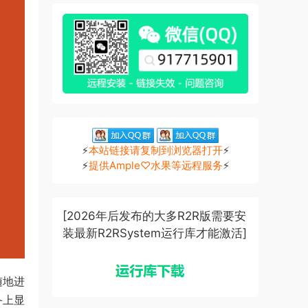
⚡
本站链接请复制到浏览器打开
⚡
⚡
提供Ample♡水果等远程服务
⚡
[2026年后发布的大多R2R版需要安
装最新R2RSystem运行库才能激活]
随地进
备上显