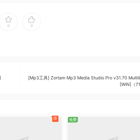
wide-ranging facilities of VST Live make it the right choic
0
0
diences have very high expectations. It’s a competitive wo
n of a crowd by delivering a show that everyone will remem
ng a great live show (sound, lights and video) as well as a g
 Live comes in. It not only takes care of the technical
ts the onstage musicians as well.
]
[Mp3工具] Zortam Mp3 Media Studio Pro v31.70 Multil
[WiN]（7
Available for both Windows and macOS computers, it lets yo
he biggest impact. As well as helping you to deliver a gre
truments, chords, lyrics, stage lighting and videos, staying
n. And with its rock-solid reliability, it won’t let you down
荐
免费