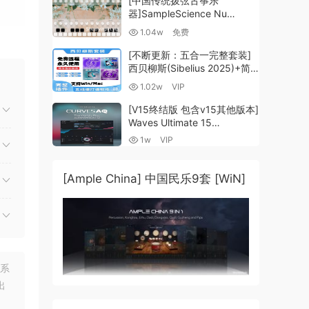
[中国传统拨弦古筝乐
器]SampleScience Nu
台演
Guzheng v2.0 x64 VST
1.04w
免费
道，确
VST3 AU DECENT SAMPLER
[WiN, MacOSX]（158MB)
[不断更新：五合一完整套装]
西贝柳斯(Sibelius 2025)+简
谱插件V8+图片识别+音频识别
1.02w
VIP
+音色库+教程 [WiN,
能集，
MacOSX]（80.48GB+）
[V15终结版 包含v15其他版本]
Waves Ultimate 15
v25.05.27+一键安装版+安装
1w
VIP
方法+使用教程 [WiN,
MacOSX]
（4.1GB+10.2GB+9.6GB）
[Ample China] 中国民乐9套 [WiN]
ion,
 you
much
联系
出
s to