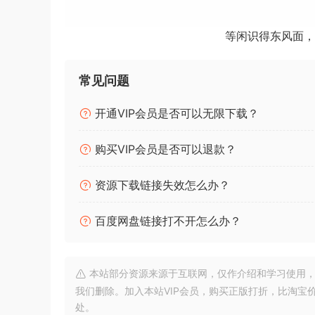
步功能，能使每一个节拍和小节都紧跟时间。您还
等闲识得东风面，
唱”。当然，灯光和视频需要与音乐紧密结合，因此 
保一切都在准确的时刻发生。
常见问题
适用于所有情况的解决方案
无论您的演出规模有多大，即使您不需要同步视频、灯
开通VIP会员是否可以无限下载？
每个人都能找到让自己的生活和现场演出更轻松的
购买VIP会员是否可以退款？
Steinberg VST Live Pro 1.4.0 MacOSX-V.R| Da
资源下载链接失效怎么办？
Make your live easier with VST Live, the ultima
it is designed for musicians who want to put o
百度网盘链接打不开怎么办？
are. VST Live comes with a vast array of virtua
symbol displaying on other devices, video, Cu
more.
本站部分资源来源于互联网，仅作介绍和学习使用，版权属原
我们删除。加入本站VIP会员，购买正版打折，比淘宝
From practicing at home to rehearsing with you
处。