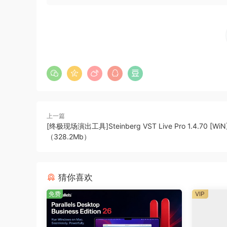
full band shows and big stage productions, the 
everyone.
The challenge
When it comes to live performances, today’s au
out there, so you need to capture the attentio
But, unless you have a technical crew, deliveri
performance can be difficult. This is where VST
production to impress your audience, it suppor
上一篇
[终极现场演出工具]Steinberg VST Live Pro 1.4.70 [WiN
What is VST Live?
（328.2Mb）
VST Live is the core of your live production. 
up every aspect of your performance to make t
audio production, you can include tracks for ins
猜你喜欢
complete control of every part of your productio
免费
VIP
front of your fans.
What does VST Live offer?