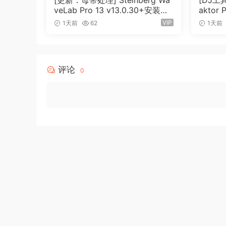
[更新：母带处理] Steinberg Wa
[DJ工具]
veLab Pro 13 v13.0.30+安装方
aktor 
法 [WiN, MacOSX]（285.6MB
OSX]（
VIP
1天前
62
1天前
+）
评论
0