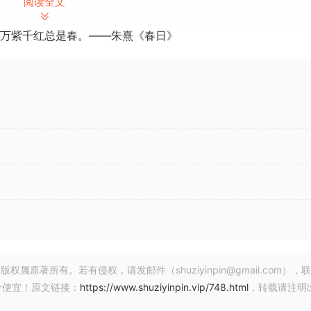
阅读全文
可以在其他设备上显示歌曲文本和和弦符号，让每个人都能 “同
万紫千红总是春。——朱熹《春日》
VST Live 允许同步灯光，并根据需要提供尽可能多的视频轨
光或为鼓手提供点击音轨，VST Live 都拥有如此全面的功
东西。
te: 2023.12 | Size: 391.7 MB
te live performance system. A unique, stable software solut
n a great show, including sound, lights and video, wherever
l instruments, sync features for your music, text and chord
base import, MIDI tracks for direct DMX light control and 
著所有。若有侵权，请发邮件（shuziyinpin@gmail.com），
价便宜！原文链接：
https://www.shuziyinpin.vip/748.html
，转载请注明
r band; from solo shows in bars, clubs and at small partie