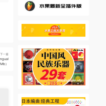
e for
rld
ber.
reat
下一篇
ingual
1Mb）
u set
at
 in
 in