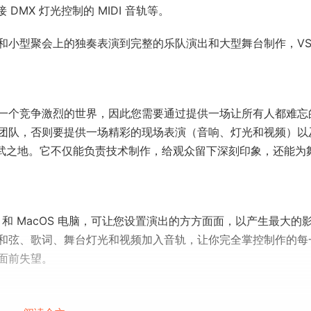
DMX 灯光控制的 MIDI 音轨等。
和小型聚会上的独奏表演到完整的乐队演出和大型舞台制作，VS
一个竞争激烈的世界，因此您需要通过提供一场让所有人都难忘
团队，否则要提供一场精彩的现场表演（音响、灯光和视频）以
 的用武之地。它不仅能负责技术制作，给观众留下深刻印象，还能为
ows 和 MacOS 电脑，可让您设置演出的方方面面，以产生最大的
和弦、歌词、舞台灯光和视频加入音轨，让你完全掌控制作的每
面前失望。
需的所有功能。在音效方面，它包含大量虚拟乐器和集成音序器，并