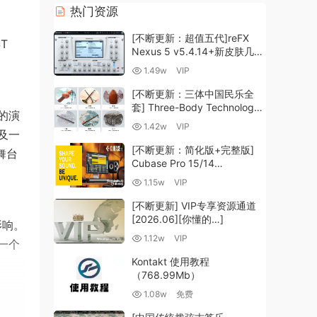
热门资源
[不断更新：超值五代]reFX
T
Nexus 5 v5.4.14+新皮肤几十
套+原厂+全套扩展+教程
1.49w
VIP
[WiN, MacOSX]（260GB+)
[不断更新：三体中国民乐全
套] Three-Body Technology-
的演
R2R [WiN, MacOSX]
1.42w
VIP
及一
（35.59GB+）
[不断更新：简化版+完整版]
舞台
Cubase Pro 15/14
VR/R2R/U2B+原厂音源+插件
1.15w
VIP
+光谱层+扩展+安装 [WiN,
MacOSX]（704.0MB+）
[不断更新] VIP专享资源通道
[2026.06][你懂的…]
影响。
1.12w
VIP
一个
Kontakt 使用教程
（768.99Mb）
1.08w
免费
具有同