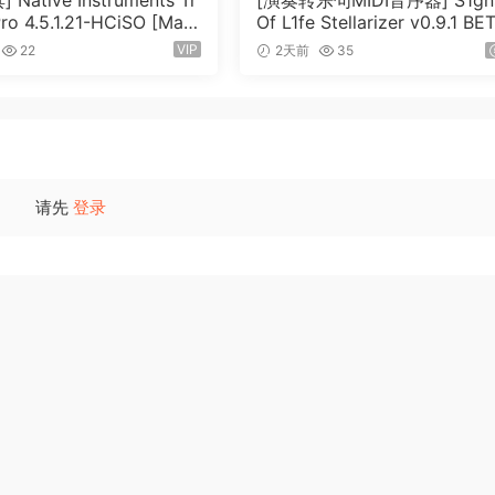
 Native Instruments Tr
[演奏转乐句MIDI音序器] S1gn
Pro 4.5.1.21-HCiSO [Mac
Of L1fe Stellarizer v0.9.1 BE
402.83MB）
ARCADiA [WiN, MacOSX]（
VIP
22
2天前
35
MB）
请先
登录