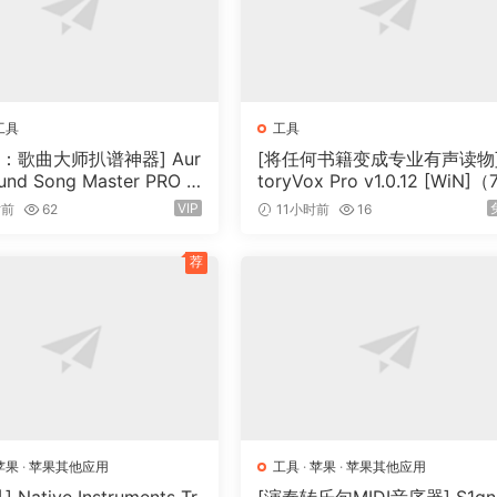
ur songs ready for the stage. For your sound it includes a 
 sequencer, with synchronization features to keep every bea
song text and chord symbols on other devices, so everybody
se, your lights and video need to be very tightly integrated
工具
工具
of lights and offers as many video tracks as you need, ens
：歌曲大师扒谱神器] Aur
[将任何书籍变成专业有声读物]
 it should.
ound Song Master PRO v
toryVox Pro v1.0.12 [WiN]（
2 REV 1 [WiN]（355MB）
0MB）
VIP
时前
62
11小时前
16
n’t need to synchronize video, lighting or give your drumm
荐
 feature set that everyone will find something that makes t
苹果
·
苹果其他应用
工具
·
苹果
·
苹果其他应用