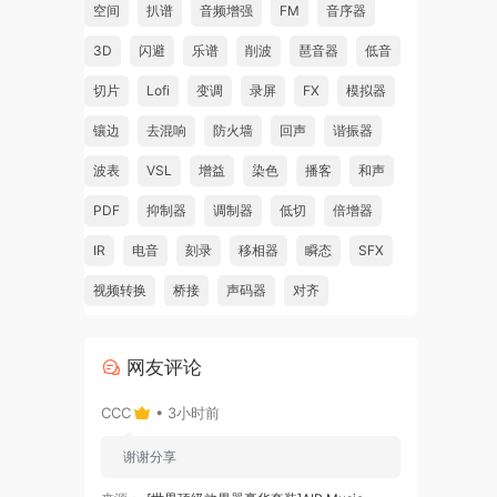
空间
扒谱
音频增强
FM
音序器
3D
闪避
乐谱
削波
琶音器
低音
切片
Lofi
变调
录屏
FX
模拟器
镶边
去混响
防火墙
回声
谐振器
波表
VSL
增益
染色
播客
和声
PDF
抑制器
调制器
低切
倍增器
IR
电音
刻录
移相器
瞬态
SFX
视频转换
桥接
声码器
对齐
网友评论
CCC
• 3小时前
谢谢分享