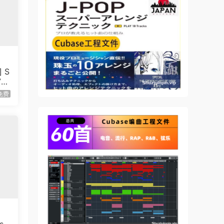
vast
t
 is
 with
uring
 S
72
免费
er a
heir