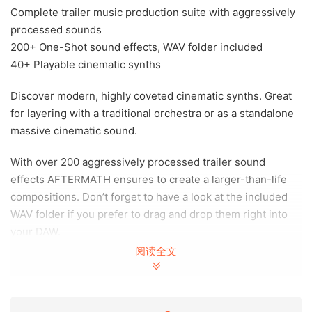
Complete trailer music production suite with aggressively
processed sounds
200+ One-Shot sound effects, WAV folder included
40+ Playable cinematic synths
Discover modern, highly coveted cinematic synths. Great
for layering with a traditional orchestra or as a standalone
massive cinematic sound.
With over 200 aggressively processed trailer sound
effects AFTERMATH ensures to create a larger-than-life
compositions. Don’t forget to have a look at the included
WAV folder if you prefer to drag and drop them right into
your DAW.
阅读全文
Change the sound of the synths and one-shots to your
liking with a powerful 8-slots effects chain.
P2P