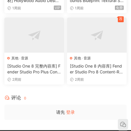
材] Hollywood Audio Design
ounds Blueprint Textural Sa
FUTURE WORLDS [KONTAK
x (Woodwind Experiments)
VIP
免费
1周前
1周前
T]（2.52GB）
[KONTAKT]（405MB）
荐
其他
·
音源
其他
·
音源
[Studio One 8 完整内容库] F
[Studio One 8 内容库] Fend
ender Studio Pro Plus Conte
er Studio Pro 8 Content-R2
nt 2026-R2R（166GB）
R（33.5GB）
2周前
2周前
评论
0
请先
登录