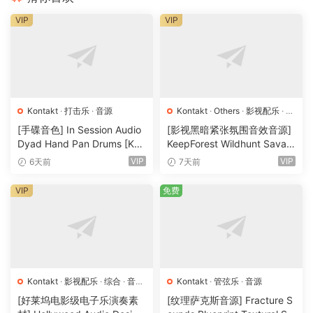
VIP
VIP
Kontakt
·
打击乐
·
音源
Kontakt
·
Others
·
影视配乐
·
环
境铺底
·
素材
·
采样
·
音效特殊
·
[手碟音色] In Session Audio
[影视黑暗紧张氛围音效音源]
音源
Dyad Hand Pan Drums [KO
KeepForest Wildhunt Savag
NTAKT]（4.33GB）
e Ritual Tension [WAV, KON
VIP
VIP
6天前
7天前
TAKT]（7.68GB）
VIP
免费
Kontakt
·
影视配乐
·
综合
·
音效
Kontakt
·
管弦乐
·
音源
特殊
·
音源
[好莱坞电影级电子乐演奏素
[纹理萨克斯音源] Fracture S