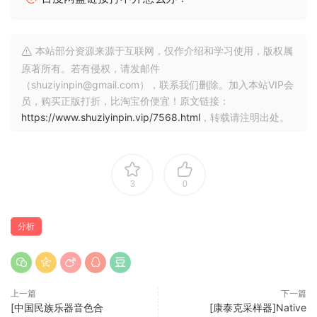
NOT YOUR AVERAGE VOCODER
Vocodine was carefully crafted to get as close as possible
本站部分资源来源于互联网，仅作介绍和学习使用，版权属
to the sound of the physical voice box we all love.
原著所有。若有侵权，请发邮件
​Some key techniques Raul used to achieve this include:
（shuziyinpin@gmail.com），联系我们删除。加入本站VIP会
员，购买正版打折，比淘宝价便宜！原文链接：
• Consonant isolation
https://www.shuziyinpin.vip/7568.html
，转载请注明出处。
• Physical model of plastic tube
• Impulse actuation
KEYBOARD OR AUTO-MODE
3
0
Use a MIDI keyboard for precise control of your vocal
input, or set Vocodine to AUTO and configure it to a scale
of your choice to let it detect and generate the pitch
分析
automatically.
MONO LEADS OR POLY
Play Vocodine in mono mode for a finetuned style
上一篇
下一篇
reminiscent of a physical voice box, or switch over to poly
[中国民族乐器音色合
[康泰克采样器]Native