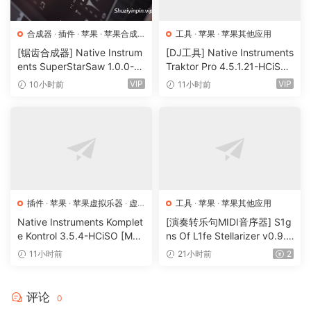
– Scale presets
– Skewed parameters
合成器
·
插件
·
苹果
·
苹果合成
工具
·
苹果
·
苹果其他应用
– UAD Luna support (stereo-stereo)
器
[锯齿合成器] Native Instrum
[DJ工具] Native Instruments
– Improved pitch tracking
ents SuperStarSaw 1.0.0-H
Traktor Pro 4.5.1.21-HCiSO
– Interface finetuning
CiSO [MacOSX]（182.43M
[MacOSX]（402.83MB）
VIP
VIP
10小时前
11小时前
– Variable buffer sizes and buffer sizes below 128 samples
B）
(especially improves FL and Logic use)
– Performance optimizations
Bug fixes
– GUI state was not restored
– Auto mode toggle during playback could cause crash
插件
·
苹果
·
苹果虚拟乐器
·
虚
工具
·
苹果
·
苹果其他应用
– Waveshape drawing async could cause crash
拟乐器
Native Instruments Komplet
[演奏转乐句MIDI音序器] S1g
– Secret mini-game could not be triggered
e Kontrol 3.5.4-HCiSO [Mac
ns Of L1fe Stellarizer v0.9.1
– Monitoring issues with Logic Pro X
OSX]（ 823.17MB）
BETA-ARCADiA [WiN, MacO
11小时前
21小时前
2
– “Hardware issue” when deleting and reloading in Reason
SX]（22MB）
– Various minor bugs
评论
0
sneakz