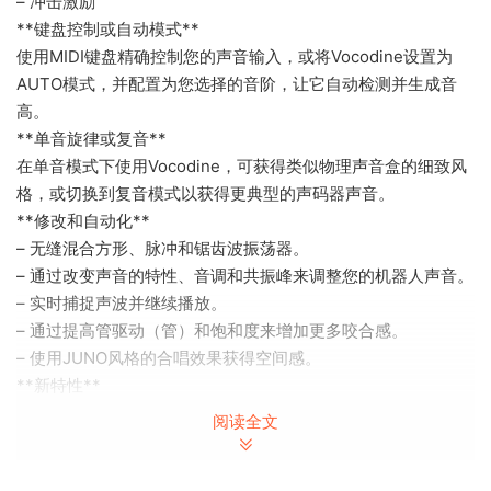
– 冲击激励
**键盘控制或自动模式**
使用MIDI键盘精确控制您的声音输入，或将Vocodine设置为
AUTO模式，并配置为您选择的音阶，让它自动检测并生成音
高。
**单音旋律或复音**
在单音模式下使用Vocodine，可获得类似物理声音盒的细致风
格，或切换到复音模式以获得更典型的声码器声音。
**修改和自动化**
– 无缝混合方形、脉冲和锯齿波振荡器。
– 通过改变声音的特性、音调和共振峰来调整您的机器人声音。
– 实时捕捉声波并继续播放。
– 通过提高管驱动（管）和饱和度来增加更多咬合感。
– 使用JUNO风格的合唱效果获得空间感。
**新特性**
– 最后音符连贯
阅读全文
– 噪声发生器
– 干/湿混合