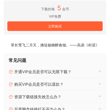
– 可配置的音高调制速度
5
– 预设
下载价格
金币
– 音阶预设
VIP免费
– 偏斜参数
– 支持UAD Luna（立体声-立体声）
立即购买
– 改进的音高跟踪
– 界面微调
– 可变缓冲区大小和低于128采样的缓冲区大小（特别改善了FL
草长莺飞二月天，拂堤杨柳醉春烟。——高鼎《村居》
和Logic的使用）
– 性能优化
常见问题
**错误修复**
– GUI状态未恢复
开通VIP会员是否可以无限下载？
– 播放期间切换自动模式可能导致崩溃
– 波形绘制异步可能导致崩溃
购买VIP会员是否可以退款？
– 秘密迷你游戏无法触发
– Logic Pro X的监听问题
资源下载链接失效怎么办？
– 在Reason中删除和重新加载时出现“硬件问题”
– 各种小错误
百度网盘链接打不开怎么办？