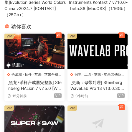
集]Evolution Series World Colors
Instruments Kontakt 7 v7.10.6-
for a more typical vocoder sound.
China v2024.7 [KONTAKT]
beta.88 [MacOSX]（1.16Gb）
（25Gb+）
MODIFY AND AUTOMATE
• Seamlessly blend between square, pulse, and sawtooth
猜你喜欢
oscillators.
荐
荐
VIP
VIP
• Tweak your robo-voice by changing its character, tone,
and formant.
• Grab a soundwave on the fly and keep playing it.
• Add some more bite by turning up the hose drive (tube)
and saturation.
合成器
·
插件
·
苹果
·
苹果合成
宿主
·
工具
·
苹果
·
苹果其他应
• Get spaced out with the JUNO-style choruses.
器
用
·
苹果宿主
[黑龙7采样合成器完整版] Ste
[更新：母带处理] Steinberg
inberg HALion 7 v7.5.0 [Wi
WaveLab Pro 13 v13.0.30
New features
N, MacOSX]（673.3MB+92
+安装方法 [WiN, MacOSX]
VIP
VIP
– Last note legato
15分钟前
9小时前
0 MB+1.6GB+33.2GB）
（285.6MB+）
– Noise generator
荐
VIP
VIP
– Dry/wet mix
– Pitch mod speed configurable
– Presets