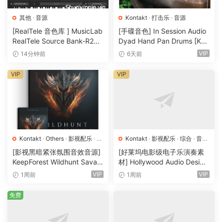
其他
·
音源
Kontakt
·
打击乐
·
音源
[RealTele 音色库 ] MusicLab
[手碟音色] In Session Audio
RealTele Source Bank-R2R
Dyad Hand Pan Drums [KO
[WiN]（13.7MB）
NTAKT]（4.33GB）
VIP
14分钟前
6天前
VIP
VIP
Kontakt
·
Others
·
影视配乐
·
环
Kontakt
·
影视配乐
·
综合
·
音效
境铺底
·
素材
·
采样
·
音效特殊
·
特殊
·
音源
[影视黑暗紧张氛围音效音源]
[好莱坞电影级电子乐演奏素
音源
KeepForest Wildhunt Savag
材] Hollywood Audio Design
e Ritual Tension [WAV, KON
FUTURE WORLDS [KONTAK
VIP
VIP
1周前
1周前
TAKT]（7.68GB）
T]（2.52GB）
免费