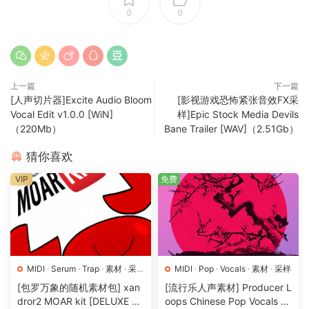
0
0
上一篇
下一篇
[人声切片器]Excite Audio Bloom
[影视游戏恐怖紧张音效FX采
Vocal Edit v1.0.0 [WiN]
样]Epic Stock Media Devils
（220Mb）
Bane Trailer [WAV]（2.51Gb）
猜你喜欢
VIP
免费
MIDI
·
Serum
·
Trap
·
素材
·
采
MIDI
·
Pop
·
Vocals
·
素材
·
采样
样
·
预置
[包罗万象的随机素材包] xan
[流行乐人声素材] Producer L
dror2 MOAR kit [DELUXE VE
oops Chinese Pop Vocals Vo