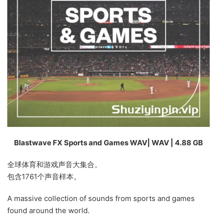
Blastwave FX Sports and Games WAV| WAV | 4.88 GB
全球体育和游戏声音大集合。
包含1761个声音样本。
A massive collection of sounds from sports and games
found around the world.