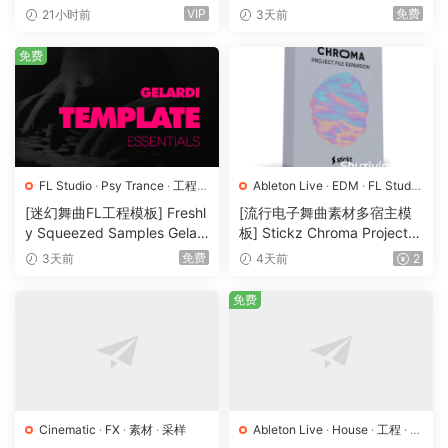
RSION] [WAV, MiDi]（3.1G
l.1 [WAV, MiDi, REX]（3.21G
VIP
免费
21小时前
3天前
B）
B）
免费
FL Studio
·
Psy Trance
·
工程
·
Ableton Live
·
EDM
·
FL Studio
素材
·
采样
·
Logic Pro
·
Pop
·
工程
·
素材
·
[迷幻舞曲FL工程模板] Freshl
[流行电子舞曲素材多宿主模
采样
y Squeezed Samples Gelar
板] Stickz Chroma Project Fi
di Template Essentials Vol.1
le Expansion（2.53GB）
免费
3天前
4天前
2
（54.7MB）
免费
Cinematic
·
FX
·
素材
·
采样
Ableton Live
·
House
·
工程
·
素
材
·
采样