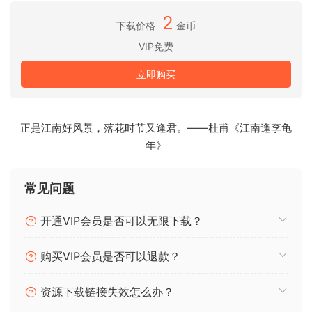
layers of MPE capable polyphonic sounds with individual
2
key and velocity zones, pitch bend ranges, tuning,
下载价格
金币
arpeggiator and individual per-layer effects.
VIP免费
Modular audio nodes cover classic oscillators with wave-
立即购买
shaping and unison detunes with stereo spreading, wave-
sequencing oscillators, 4 operator FM, wave-sequenced
FM, a plucked string model, a flute model, sample
正是江南好风景，落花时节又逢君。——杜甫《江南逢李龟
playback, and sound-fonts (multi-samples).
年》
Hyperion features multiple kinds of filters, distortions and
常见问题
bus effects as well as logic & math nodes for generative
patch design.
开通VIP会员是否可以无限下载？
Patches can have an unlimited number of nodes, and node
购买VIP会员是否可以退款？
control inputs can have multiple modulation sources
allowing extremely complex modulations.
资源下载链接失效怎么办？
Auxiliary effect buses allow to send audio between layers,