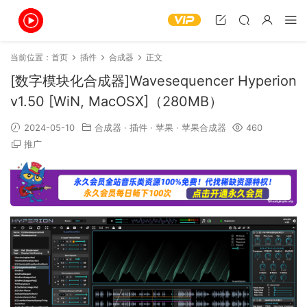
当前位置：
首页
插件
合成器
正文
[数字模块化合成器]Wavesequencer Hyperion
v1.50 [WiN, MacOSX]（280MB）
2024-05-10
合成器
·
插件
·
苹果
·
苹果合成器
460
推广