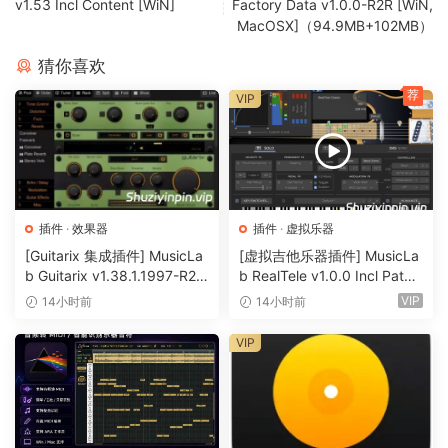
v1.53 Incl Content [WiN]
Factory Data v1.0.0-R2R [WiN,
MacOSX]（94.9MB+102MB）
猜你喜欢
荐
VIP
插件
·
效果器
插件
·
虚拟乐器
[Guitarix 集成插件] MusicLa
[虚拟吉他乐器插件] MusicLa
b Guitarix v1.38.1.1997-R2R
b RealTele v1.0.0 Incl Patch
[WiN]（7.5MB）
ed and Keygen-R2R [WiN]
VIP
14小时前
14小时前
（13.7MB）
VIP