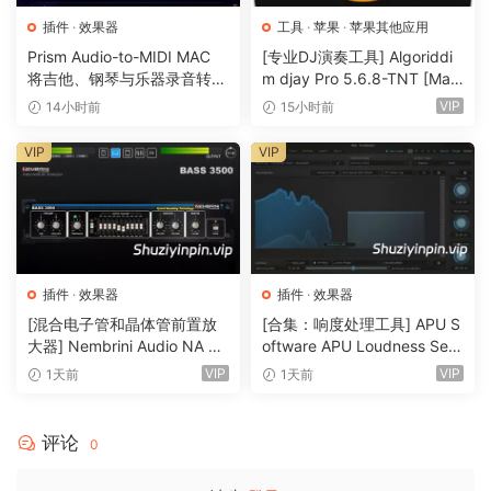
插件
·
效果器
工具
·
苹果
·
苹果其他应用
Prism Audio-to-MIDI MAC
[专业DJ演奏工具] Algoriddi
将吉他、钢琴与乐器录音转换
m djay Pro 5.6.8-TNT [Mac
为可编辑 MIDI
OSX]（290MB）
VIP
14小时前
15小时前
VIP
VIP
插件
·
效果器
插件
·
效果器
[混合电子管和晶体管前置放
[合集：响度处理工具] APU S
大器] Nembrini Audio NA Ba
oftware APU Loudness Seri
ss 3500 v1.0.0 Incl Keygen-
es v5.7.0 Incl Keygen-R2R
VIP
VIP
1天前
1天前
R2R [WiN]（31.0MB）
[WiN]（50.6MB）
评论
0