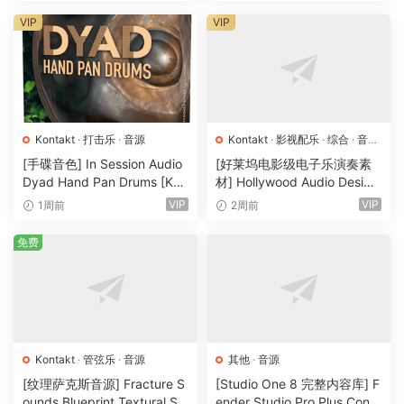
VIP
VIP
Kontakt
·
打击乐
·
音源
Kontakt
·
影视配乐
·
综合
·
音效
特殊
·
音源
[手碟音色] In Session Audio
[好莱坞电影级电子乐演奏素
Dyad Hand Pan Drums [KO
材] Hollywood Audio Design
NTAKT]（4.33GB）
FUTURE WORLDS [KONTAK
VIP
VIP
1周前
2周前
T]（2.52GB）
免费
Kontakt
·
管弦乐
·
音源
其他
·
音源
[纹理萨克斯音源] Fracture S
[Studio One 8 完整内容库] F
ounds Blueprint Textural Sa
ender Studio Pro Plus Conte