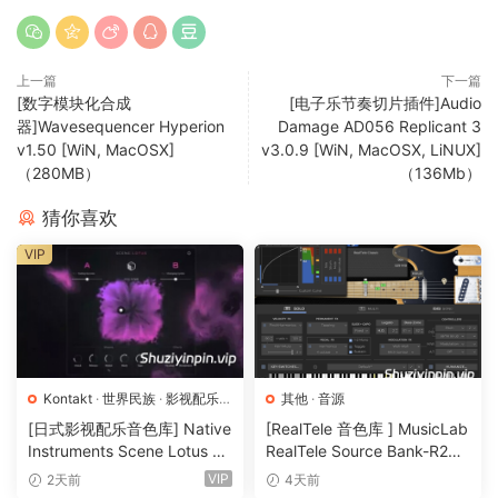
上一篇
下一篇
[数字模块化合成
[电子乐节奏切片插件]Audio
器]Wavesequencer Hyperion
Damage AD056 Replicant 3
v1.50 [WiN, MacOSX]
v3.0.9 [WiN, MacOSX, LiNUX]
（280MB）
（136Mb）
猜你喜欢
VIP
Kontakt
·
世界民族
·
影视配乐
·
其他
·
音源
音源
[日式影视配乐音色库] Native
[RealTele 音色库 ] MusicLab
Instruments Scene Lotus v1.
RealTele Source Bank-R2R
1.2 [KONTAKT]（1.3GB）
[WiN]（3.13GB）
VIP
2天前
4天前