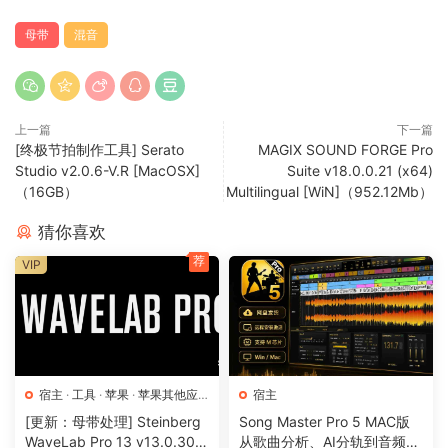
母带
混音
上一篇
下一篇
[终极节拍制作工具] Serato
MAGIX SOUND FORGE Pro
Studio v2.0.6-V.R [MacOSX]
Suite v18.0.0.21 (x64)
（16GB）
Multilingual [WiN]（952.12Mb）
猜你喜欢
荐
VIP
宿主
·
工具
·
苹果
·
苹果其他应
宿主
用
·
苹果宿主
[更新：母带处理] Steinberg
Song Master Pro 5 MAC版
WaveLab Pro 13 v13.0.30
从歌曲分析、AI分轨到音频转