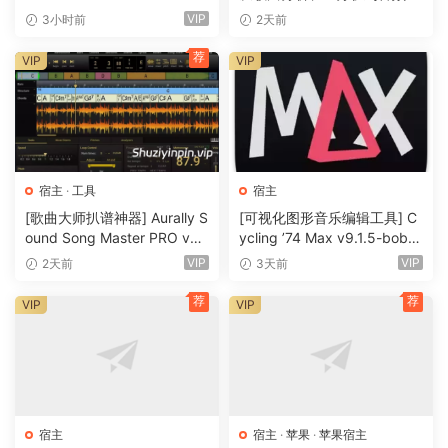
+安装方法 [WiN, MacOSX]
MIDI的一体化音乐工具
VIP
3小时前
2天前
（285.6MB+）
荐
VIP
VIP
宿主
·
工具
宿主
[歌曲大师扒谱神器] Aurally S
[可视化图形音乐编辑工具] C
ound Song Master PRO v5.
ycling ’74 Max v9.1.5-bobd
0.02 [WiN]（355MB）
ule [WiN]（724MB）
VIP
VIP
2天前
3天前
荐
荐
VIP
VIP
宿主
宿主
·
苹果
·
苹果宿主