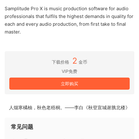
Samplitude Pro X is music production software for audio
professionals that fulfils the highest demands in quality for
each and every audio production, from first take to final
master.
2
下载价格
金币
VIP免费
立即购买
人烟寒橘柚，秋色老梧桐。——李白《秋登宣城谢脁北楼》
常见问题