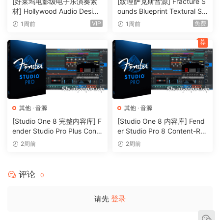
[好莱坞电影级电子乐演奏素
[纹理萨克斯音源] Fracture S
材] Hollywood Audio Design
ounds Blueprint Textural Sa
FUTURE WORLDS [KONTAK
x (Woodwind Experiments)
VIP
免费
1周前
1周前
T]（2.52GB）
[KONTAKT]（405MB）
荐
其他
·
音源
其他
·
音源
[Studio One 8 完整内容库] F
[Studio One 8 内容库] Fend
ender Studio Pro Plus Conte
er Studio Pro 8 Content-R2
nt 2026-R2R（166GB）
R（33.5GB）
2周前
2周前
评论
0
请先
登录