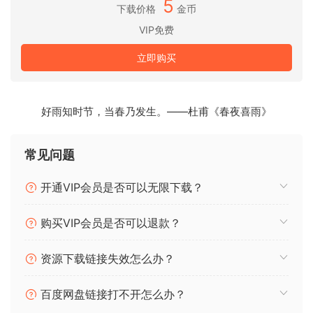
5
下载价格
金币
VIP免费
以下是主要功能：
立即购买
– 适用于 KONTAKT 的 PLAYERS WURLITZER！5.8.1（24
位/48kHz）
– 易于使用的界面
好雨知时节，当春乃发生。——杜甫《春夜喜雨》
– “循环脚本和 4 种真实速度” 使演奏更真实
– 可混音的复古音质
– 包括发布样本
常见问题
– 超过 960 MB 的样本
开通VIP会员是否可以无限下载？
The best sounding and most realistic electric piano that we
have ever made!
购买VIP会员是否可以退款？
There are 100s of Wurlitzer libraries out there but this one
资源下载链接失效怎么办？
is special
百度网盘链接打不开怎么办？
Here is why: