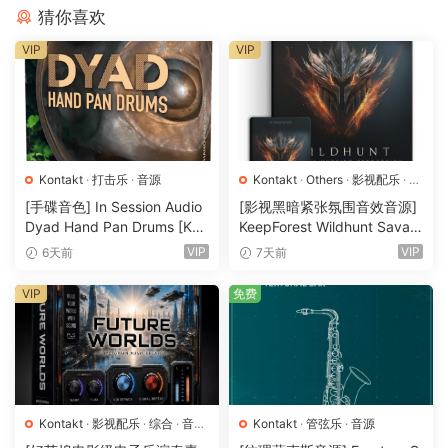
– Over 960 MB samples
猜你喜欢
P2P
VIP
VIP
🏠 HomePage
Kontakt
·
打击乐
·
音源
Kontakt
·
Others
·
影视配乐
·
环
境铺底
·
素材
·
采样
·
音效特殊
·
[手碟音色] In Session Audio
[影视黑暗紧张氛围音效音源]
音源
Dyad Hand Pan Drums [KO
KeepForest Wildhunt Savag
NTAKT]（4.33GB）
e Ritual Tension [WAV, KON
VIP
VIP
6天前
7天前
TAKT]（7.68GB）
VIP
免费
Kontakt
·
影视配乐
·
综合
·
音效
Kontakt
·
管弦乐
·
音源
特殊
·
音源