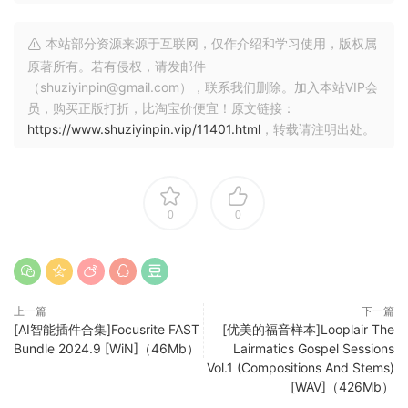
In this amazing sounding library we tried to get the sound
of the Wurlitzer from the players perspective
本站部分资源来源于互联网，仅作介绍和学习使用，版权属
原著所有。若有侵权，请发邮件
that includes the acoustic sound of the wooden keys and
（shuziyinpin@gmail.com），联系我们删除。加入本站VIP会
acoustic chime sound of the reeds and of course the
员，购买正版打折，比淘宝价便宜！原文链接：
sound from the speakers as well
https://www.shuziyinpin.vip/11401.html
，转载请注明出处。
You will feel like you are sitting in front of e real vintage
Wurly when you play with this virtual instrument
0
0
Here are the main features:
– PLAYERS WURLITZER FOR KONTAKT! 5.8.1 (24bit/48kHz)
– easy to use interface
上一篇
下一篇
– „Round-Robin script and 4 real velocities “ for more
[AI智能插件合集]Focusrite FAST
[优美的福音样本]Looplair The
playing realism
Bundle 2024.9 [WiN]（46Mb）
Lairmatics Gospel Sessions
– mix-ready vintage sound
Vol.1 (Compositions And Stems)
[WAV]（426Mb）
– including release samples