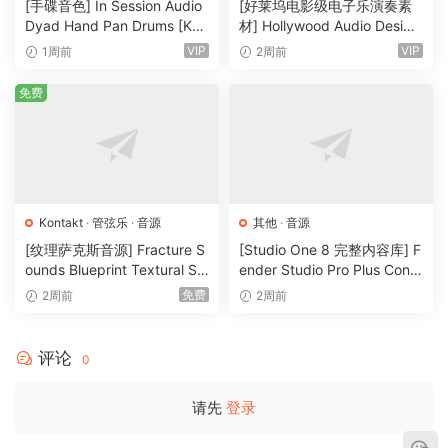
[手碟音色] In Session Audio
[好莱坞电影级电子乐演奏素
– Enerqize Enqine™
Dyad Hand Pan Drums [KO
材] Hollywood Audio Design
– 2 Individual Groups
NTAKT]（4.33GB）
FUTURE WORLDS [KONTAK
VIP
VIP
1周前
2周前
T]（2.52GB）
– 2 Individual Oscillators
免费
– 2 Filter Envelopes
– 70 Multis
– 7199 NCW files
– 1-3 Levels of velocity
– Sound Destroyer by Enerqize Enqine™
– 16 GB RAM recommended
Kontakt
·
管弦乐
·
音源
其他
·
音源
[纹理萨克斯音源] Fracture S
[Studio One 8 完整内容库] F
P2P
ounds Blueprint Textural Sa
ender Studio Pro Plus Conte
x (Woodwind Experiments)
nt 2026-R2R（166GB）
免费
2周前
2周前
🏠 HomePage
[KONTAKT]（405MB）
评论
0
请先
登录