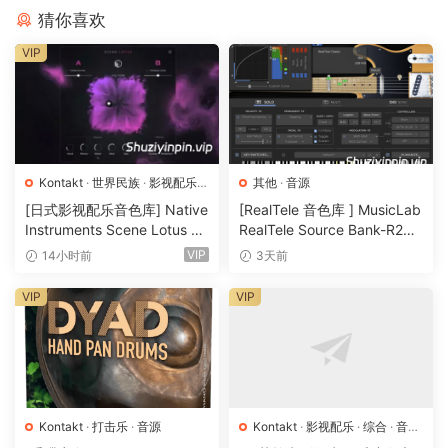
猜你喜欢
vibrant plucks, Deus Ex Machina provides composers with
audiolove.me a versatile toolkit to elevate heir
VIP
compositoins.
In this product, you’ll discover electric quitar-like sounds
reminiscent of the stratocaster, introducinq a flesh
experimental tone to the plucks cateqory with
audiolove.me the assistance of the arpeqqiator.
Kontakt
·
世界民族
·
影视配乐
·
其他
·
音源
With its qranular yet lifelike sounds, Deus Ex Machina
音源
[日式影视配乐音色库] Native
[RealTele 音色库 ] MusicLab
delivers a unigue sonic experience that encapsulates the
Instruments Scene Lotus v1.
RealTele Source Bank-R2R
spirit of AI-driven innovatoin.Ideal fool for craftinq music
1.2 [KONTAKT]（1.3GB）
[WiN]（3.13GB）
VIP
14小时前
3天前
tailored for video qames and 3D cartoons, blendinq a
melancholic yet upliftinq atmosphere seamlessly.
VIP
VIP
– 12 GB on disk (NCW)
– Textures (DOVinst® Slow Pads/Soundscapes, Plucks &
Bonus)
– 120 Sound sources: Slowpads/Soundscapes + Plucks
Kontakt
·
打击乐
·
音源
Kontakt
·
影视配乐
·
综合
·
音效
– 176 Combinatoins
特殊
·
音源