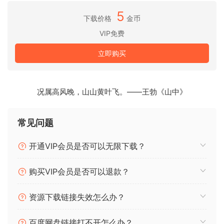
– 176 种组合
5
下载价格
金币
– Enerqize Enqine™
VIP免费
– 2 个独立组
– 2 个独立振荡器
立即购买
– 2 个滤波器包络
– 70 个多重音效
– 7199 个 NCW 文件
况属高风晚，山山黄叶飞。——王勃《山中》
– 1-3 个速度级别
– Enerqize Enqine™ 的 Sound Destroyer
常见问题
– 建议使用 16 GB RAM
开通VIP会员是否可以无限下载？
购买VIP会员是否可以退款？
资源下载链接失效怎么办？
百度网盘链接打不开怎么办？