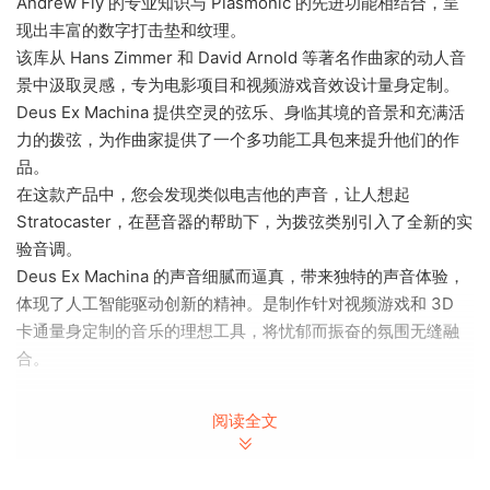
Andrew Fly 的专业知识与 Plasmonic 的先进功能相结合，呈
现出丰富的数字打击垫和纹理。
该库从 Hans Zimmer 和 David Arnold 等著名作曲家的动人音
景中汲取灵感，专为电影项目和视频游戏音效设计量身定制。
Deus Ex Machina 提供空灵的弦乐、身临其境的音景和充满活
力的拨弦，为作曲家提供了一个多功能工具包来提升他们的作
品。
在这款产品中，您会发现类似电吉他的声音，让人想起
Stratocaster，在琶音器的帮助下，为拨弦类别引入了全新的实
验音调。
Deus Ex Machina 的声音细腻而逼真，带来独特的声音体验，
体现了人工智能驱动创新的精神。是制作针对视频​​游戏和 3D
卡通量身定制的音乐的理想工具，将忧郁而振奋的氛围无缝融
合。
-12 GB 磁盘空间（NCW）
阅读全文
– 纹理（DOVinst® Slow Pads/Soundscapes、Plucks &
Bonus）
– 120 个声源：Slowpads/Soundscapes + Plucks