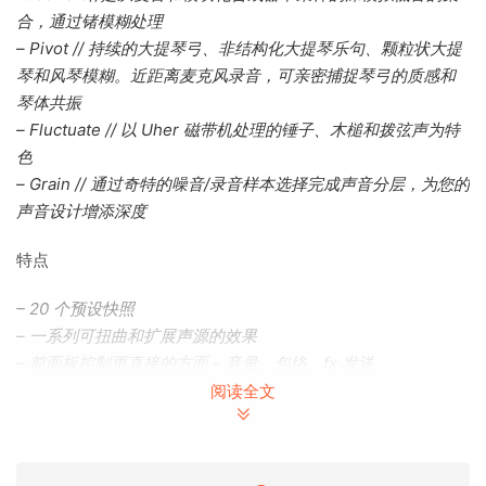
合，通过锗模糊处理
– Pivot // 持续的大提琴弓、非结构化大提琴乐句、颗粒状大提
琴和风琴模糊。近距离麦克风录音，可亲密捕捉琴弓的质感和
琴体共振
– Fluctuate // 以 Uher 磁带机处理的锤子、木槌和拨弦声为特
色
– Grain // 通过奇特的噪音/录音样本选择完成声音分层，为您的
声音设计增添深度
特点
– 20 个预设快照
– 一系列可扭曲和扩展声源的效果
– 前面板控制更直接的方面 – 音量、包络、fx 发送
– 跨 4 个库分割键盘
阅读全文
– 按钮显示滤波器的进一步调制控制
– Kontakt Player 可在 Mac/PC 上运行