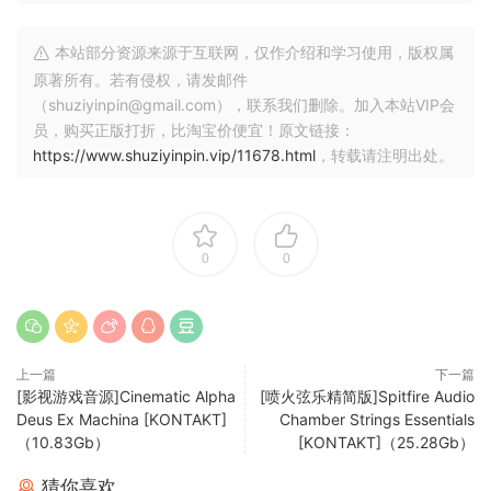
toolkit that is immediate to use and adapt. Sculpting the
sound with the built in effects processing allows you to
本站部分资源来源于互联网，仅作介绍和学习使用，版权属
add character or create something more experimental.
原著所有。若有侵权，请发邮件
Above is a video playlist of examples from composer
（shuziyinpin@gmail.com），联系我们删除。加入本站VIP会
Derek Kirkup.
员，购买正版打折，比淘宝价便宜！原文链接：
https://www.shuziyinpin.vip/11678.html
，转载请注明出处。
Banks
– Oscillate // is a collection of deep analogue basses
sampled from vintage and modular synthesizers
0
0
processed through a germanium fuzz
– Pivot // sustained Cello bow, unstructured Cello phrases,
granular Cello and Organ fuzz. Recorded close mic for an
intimate capture of the bow texture and body resonance
上一篇
下一篇
– Fluctuate // features hammer, mallets and plucked
[影视游戏音源]Cinematic Alpha
[喷火弦乐精简版]Spitfire Audio
sounds processed on a Uher tape machine
Deus Ex Machina [KONTAKT]
Chamber Strings Essentials
– Grain // completes the sonic layering with a quirky
（10.83Gb）
[KONTAKT]（25.28Gb）
selection of noise/recorded samples for depth in your
猜你喜欢