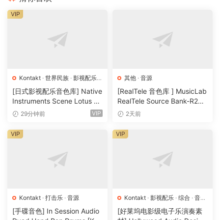
sound design
VIP
Features
– 20 preset snaphots
– An array of effects to warp and expand the sound
sources
Kontakt
·
世界民族
·
影视配乐
·
其他
·
音源
– Front panel control over the more immediate aspects –
音源
[日式影视配乐音色库] Native
[RealTele 音色库 ] MusicLab
volume, envelopes, fx sends
Instruments Scene Lotus v1.
RealTele Source Bank-R2R
– Split keyboard across the 4 banks
1.2 [KONTAKT]（1.3GB）
[WiN]（3.13GB）
VIP
29分钟前
2天前
– Buttons to reveal further modulation controls for the
filters
VIP
VIP
– Kontakt Player runs on Mac/PC
P2P
🏠 HomePage
Kontakt
·
打击乐
·
音源
Kontakt
·
影视配乐
·
综合
·
音效
特殊
·
音源
[手碟音色] In Session Audio
[好莱坞电影级电子乐演奏素