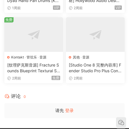
Dyad Hand Pan Drums [KO
材] Hollywood Audio Design
NTAKT]（4.33GB）
FUTURE WORLDS [KONTAK
VIP
VIP
1周前
2周前
T]（2.52GB）
免费
Kontakt
·
管弦乐
·
音源
其他
·
音源
[纹理萨克斯音源] Fracture S
[Studio One 8 完整内容库] F
ounds Blueprint Textural Sa
ender Studio Pro Plus Conte
x (Woodwind Experiments)
nt 2026-R2R（166GB）
免费
2周前
2周前
[KONTAKT]（405MB）
评论
0
请先
登录