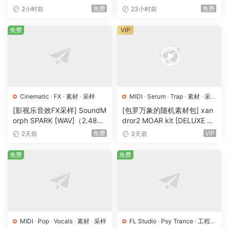
（408.59MB）
Deep [WAV, MiDi]（1.23G
免费
免费
2小时前
23小时前
B）
免费
VIP
Cinematic
·
FX
·
素材
·
采样
MIDI
·
Serum
·
Trap
·
素材
·
采
样
·
预置
[影视乐音效FX采样] SoundM
[包罗万象的随机素材包] xan
orph SPARK [WAV]（2.48G
dror2 MOAR kit [DELUXE VE
B）
RSION] [WAV, MiDi]（3.1G
免费
VIP
2天前
3天前
B）
免费
免费
MIDI
·
Pop
·
Vocals
·
素材
·
采样
FL Studio
·
Psy Trance
·
工程
·