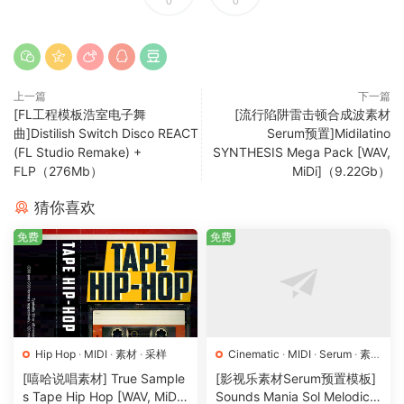
0
0
上一篇
下一篇
[FL工程模板浩室电子舞
[流行陷阱雷击顿合成波素材
曲]Distilish Switch Disco REACT
Serum预置]Midilatino
(FL Studio Remake) +
SYNTHESIS Mega Pack [WAV,
FLP（276Mb）
MiDi]（9.22Gb）
猜你喜欢
免费
免费
Hip Hop
·
MIDI
·
素材
·
采样
Cinematic
·
MIDI
·
Serum
·
素材
·
采样
·
预置
[嘻哈说唱素材] True Sample
[影视乐素材Serum预置模板]
s Tape Hip Hop [WAV, MiDi]
Sounds Mania Sol Melodic