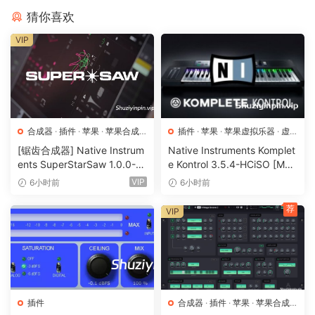
猜你喜欢
VIP
合成器
·
插件
·
苹果
·
苹果合成
插件
·
苹果
·
苹果虚拟乐器
·
虚
器
拟乐器
[锯齿合成器] Native Instrum
Native Instruments Komplet
ents SuperStarSaw 1.0.0-H
e Kontrol 3.5.4-HCiSO [Mac
CiSO [MacOSX]（182.43M
OSX]（ 823.17MB）
VIP
6小时前
6小时前
B）
荐
VIP
插件
合成器
·
插件
·
苹果
·
苹果合成