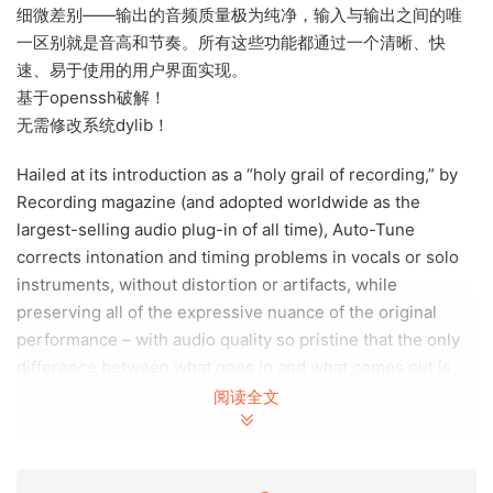
细微差别——输出的音频质量极为纯净，输入与输出之间的唯
一区别就是音高和节奏。所有这些功能都通过一个清晰、快
速、易于使用的用户界面实现。
基于openssh破解！
无需修改系统dylib！
Hailed at its introduction as a “holy grail of recording,” by
Recording magazine (and adopted worldwide as the
largest-selling audio plug-in of all time), Auto-Tune
corrects intonation and timing problems in vocals or solo
instruments, without distortion or artifacts, while
preserving all of the expressive nuance of the original
performance – with audio quality so pristine that the only
difference between what goes in and what comes out is
the intonation and timing. All with a user-interface that is a
阅读全文
model of clarity, speed and ease-of-use.
Based on openssh crack!