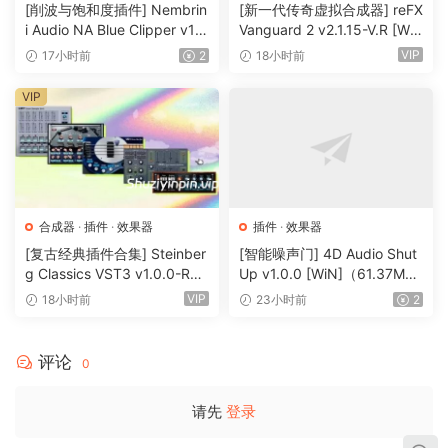
器
[削波与饱和度插件] Nembrin
[新一代传奇虚拟合成器] reFX
i Audio NA Blue Clipper v1.
Vanguard 2 v2.1.15-V.R [Wi
0.1 Incl Keygen-R2R [WiN]
N, MacOSX]（184MB+240
VIP
17小时前
2
18小时前
（11.2MB）
MB）
VIP
合成器
·
插件
·
效果器
插件
·
效果器
[复古经典插件合集] Steinber
[智能噪声门] 4D Audio Shut
g Classics VST3 v1.0.0-R2R
Up v1.0.0 [WiN]（61.37M
[WiN]（27.9MB）
B）
VIP
18小时前
23小时前
2
评论
0
请先
登录