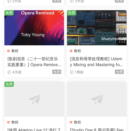
免费
免费
2天前
3天前
免费
免费
（图2 Auto-Tune Pro）
教程
教程
[歌剧混音（二十一世纪音乐
[混音和母带处理教程] Udem
大家都知道带Pro的一般都是系列产品里的旗舰产品，Auto-
实践要素）] Opera Remixed
y Mixing and Mastering for
Tune Pro也不例外。
(Elements in Twenty-First C
Producers [TUTORiAL]（6.
免费
免费
4天前
1周前
entury Music Practice)（2M
51GB）
Auto-Tune Pro是Auto-Tune的最高级旗舰版本。它包括用于
B）
免费
实时修音和效果的 Auto Mode（自动模式），用于更详细音高
和时间编辑的 Graph Mode（图形模式，有点像Melodyne），
并包括了用于自动音高和音阶检测的 Auto-Key 插件。
Auto-Tune Pro 还包括Classic Mode 经典模式（用于著名的
教程
教程
“Auto-Tune 5 音效”）、Flex-Tune 和 Humanize（用于更透
[使用 Ableton Live 12 进行 T
[Studio One 8 用户手册] Fen