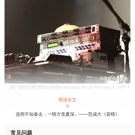
（图1 曾经闪耀演唱会现场的Antares Vocal Processor AVP-1
中间）
阅读全文
但作为一款人声处理工具，Auto-Tune全家桶还是非常值得拥
连雨不知春去，一晴方觉夏深。——范成大《喜晴》
有的。然而问题来了。打开Antares官方你会发现Auto-Tune家
族有Auto-Tune Pro, Auto-Tune Artist, Auto-Tune EFX+,
Auto-Tune Access, Auto-Tune Hybrid一堆，到底哪一款适合
常见问题