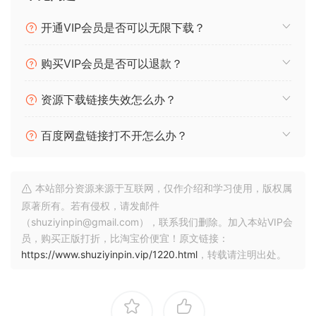
自己呢？
开通VIP会员是否可以无限下载？
Auto-Tune的前世今生
购买VIP会员是否可以退款？
在探讨如何挑选适合自己的Auto-Tune产品前，让我们再回顾
资源下载链接失效怎么办？
一下Auto-Tune的前世今生。
百度网盘链接打不开怎么办？
1997年9月，专门研究随机估计理论和数字信号处理的Andy
Hildebrand博士首次第一代Auto-Tune。博士利用自相关函数
检测音高的新算法戏剧性的提高了音高处理的效率。之前，音
本站部分资源来源于互联网，仅作介绍和学习使用，版权属
频工程师认为计算机进行实时音高处理的计算量非常巨大，计
原著所有。若有侵权，请发邮件
算机几乎无法实现。1996年初的几个月里，博士在一台苹果电
（shuziyinpin@gmail.com），联系我们删除。加入本站VIP会
脑上实现了这个新算法，并于同年晚些时候的NAMM Show上
员，购买正版打折，比淘宝价便宜！原文链接：
演示了该算法，给当时的业界带来了巨大冲击。
https://www.shuziyinpin.vip/1220.html
，转载请注明出处。
1998年Cher的歌曲《Believe》被广泛认为是首歌使用了夸张
Auto-Tune电子人声效果的音乐作品。Cher的制作人使用软件
偶然夸大了音高修正的度，而这与软件最初的纠正跑调的目的