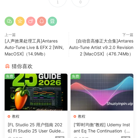
1
0
相反。
（1998年金曲Cher《Believe》据说是第一首使用了Auto-
Tune电子人声效果的单曲）
上一篇
下一篇
2000年代末期，Auto-Tune作为一种声音效果，得到蓬勃发
[人声效果处理工具]Antares
[自动音高修正大合集]Antares
Auto-Tune Live & EFX 2 [WiN,
Auto-Tune Artist v9.2.0 Revision
展，同时也因为过度使用成为业界抨击的对象。到了2010年代
MacOSX]（14.9Mb）
2 [MacOSX]（476.74Mb）
中期，Auto-Tune在嘻哈音乐中再度得到重视，特别是在Trap
中。
猜你喜欢
免费
免费
Auto-Tune家族
Auto-Tune Pro（标准售价399美元）
教程
教程
[FL Studio 25 用户指南 202
[“即时均衡”教程] Udemy Inst
6] Fl Studio 25 User Guide 2
ant Eq The Continuation（3
026（1MB）
36MB）