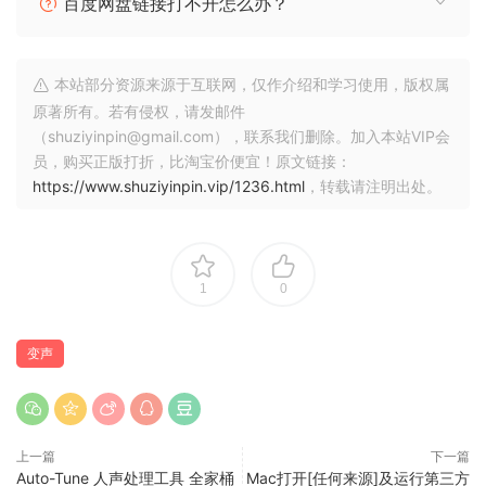
百度网盘链接打不开怎么办？
修订版 2：针对验证问题的 Intel 和 ARM 指令的单个 AU 和
VST3
本站部分资源来源于互联网，仅作介绍和学习使用，版权属
原著所有。若有侵权，请发邮件
Antares Auto-Tune Artist v9.2.0 U2B Intel and ARM
（shuziyinpin@gmail.com），联系我们删除。加入本站VIP会
员，购买正版打折，比淘宝价便宜！原文链接：
Optimized for Real-Time Tracking and Live Performance
https://www.shuziyinpin.vip/1236.html
，转载请注明出处。
Auto-Tune Artist meets the demanding needs of working
musicians, producers, and live sound engineers. It
includes all of the advanced real-time pitch correction
features of Auto-Tune Pro, and is optimized for low latency
1
0
performance on stage or in the studio.
Ease of Use
变声
Packed with powerful new features and enhancements,
starting with a sleek interface designed for optimal
workflow. The Basic and Advanced views help you find the
上一篇
下一篇
tools you need, when you need them
Auto-Tune 人声处理工具 全家桶
Mac打开[任何来源]及运行第三方