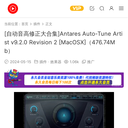
当前位置：
首页
插件
正文
[自动音高修正大合集]Antares Auto-Tune Arti
st v9.2.0 Revision 2 [MacOSX]（476.74M
b）
2024-05-15
插件
·
效果器
1.06k
推广