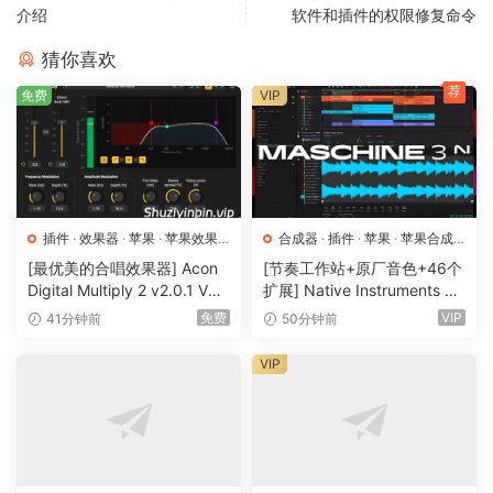
介绍
软件和插件的权限修复命令
Sound Changes
Leverage Flex-Tune for more natural and transparent pitch
猜你喜欢
correction, Classic Mode for the “Auto-Tune 5 sound,” and
荐
免费
VIP
Transpose for real-time pitch shifting.
Find the Key
Compatibility with the Auto-Key plug-in (sold separately)
means never having to worry about finding the key of your
music before tuning. Auto-Key detects the key and scale
插件
·
效果器
·
苹果
·
苹果效果
合成器
·
插件
·
苹果
·
苹果合成
器
器
and sends that information to Auto-Tune with a single
[最优美的合唱效果器] Acon
[节奏工作站+原厂音色+46个
Digital Multiply 2 v2.0.1 VST
扩展] Native Instruments M
click.
VST3 AU AAX [WiN, MacOS
aschine 3.6.0-HCiSO [Mac
免费
VIP
41分钟前
50分钟前
X]（66.3MB）
OSX]（1.41GB+32GB)
You Have Control
VIP
Use Humanize to preserve subtle pitch variations on
sustained notes, automatic Formant correction, adjustable
Throat modeling, real-time MIDI control, and advanced
Vibrato controls.