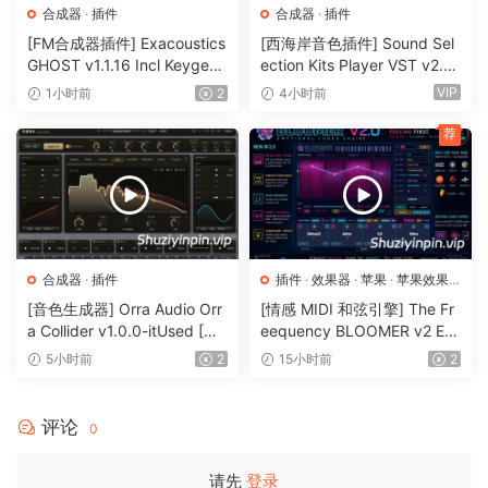
Revision 2:
合成器
·
插件
合成器
·
插件
Single AU and VST3 for Intel and ARM
[FM合成器插件] Exacoustics
[西海岸音色插件] Sound Sel
Instructions for validation problems
GHOST v1.1.16 Incl Keygen-
ection Kits Player VST v2.0.
R2R [WiN]（12.1MB）
0 bundle-V.R [WiN]（3.26G
VIP
1小时前
2
4小时前
B）
P2P
荐
🏠 HomePage
合成器
·
插件
插件
·
效果器
·
苹果
·
苹果效果
器
[音色生成器] Orra Audio Orr
[情感 MIDI 和弦引擎] The Fr
a Collider v1.0.0-itUsed [Wi
eequency BLOOMER v2 Em
N]（5.12MB）
otional Chord Engine [WiN,
5小时前
2
15小时前
2
MacOSX]（26.99MB）
评论
0
请先
登录