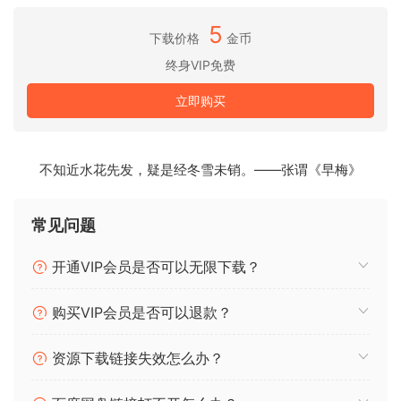
Antares Auto-Tune Artist v9 2 0 Revision 2 macOS.zip
5
下载价格
金币
Antares Mic Mod v4 4 0 macOS
终身VIP免费
Antares AVOX Articulator v4 4 0 macOS.zip
立即购买
Antares AVOX Aspire v4 4 0 macOS.zip
Antares AVOX Choir v4 4 0 macOS.zip
Antares AVOX Duo v4 4 0 macOS.zip
不知近水花先发，疑是经冬雪未销。——张谓《早梅》
Antares AVOX Mutator v4 4 0 macOS.zip
Antares AVOX Punch v4 4 0 macOS.zip
Antares AVOX Sybil v4 4 0 macOS.zip
常见问题
Antares AVOX Throat v4 4 0 macOS.zip
Antares AVOX Warm v4 4 0 macOS.zip
开通VIP会员是否可以无限下载？
Antares Harmony Engine v4 4 0 macOS.zip
购买VIP会员是否可以退款？
针对实时跟踪和现场表演进行了优化
Auto-Tune Artist 可满足音乐家、制作人和现场音响工程师的
资源下载链接失效怎么办？
苛刻需求。它包括 Auto-Tune Pro 的所有高级实时音高校正功
能，并针对舞台或工作室的低延迟性能进行了优化。