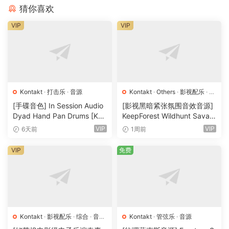
猜你喜欢
VIP
VIP
Kontakt
·
打击乐
·
音源
Kontakt
·
Others
·
影视配乐
·
环
境铺底
·
素材
·
采样
·
音效特殊
·
[手碟音色] In Session Audio
[影视黑暗紧张氛围音效音源]
音源
Dyad Hand Pan Drums [KO
KeepForest Wildhunt Savag
NTAKT]（4.33GB）
e Ritual Tension [WAV, KON
VIP
VIP
6天前
1周前
TAKT]（7.68GB）
VIP
免费
Kontakt
·
影视配乐
·
综合
·
音效
Kontakt
·
管弦乐
·
音源
特殊
·
音源