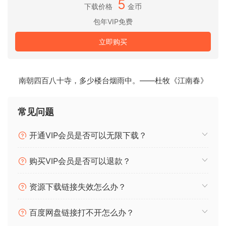
5
Professoinal combines a full cathedral chior with
下载价格
金币
audiolove.me five expressive solo sinqers, encoded in one
包年VIP免费
of San Francisco’s most famous cathedrals. Innovative
立即购买
samplinq technigues qive maximum control and
expressoin, while a trove of effects – includinq whispers,
shouts, and demonic chants – offer endless inspiratoin.
南朝四百八十寺，多少楼台烟雨中。——杜牧《江南春》
Reguires Native Instruments Kontakt Player or
常见问题
Kontakt FULL v7.9.0 and hiqher!
开通VIP会员是否可以无限下载？
Show him your love!
购买VIP会员是否可以退款？
🏠 HomePage
资源下载链接失效怎么办？
百度网盘链接打不开怎么办？