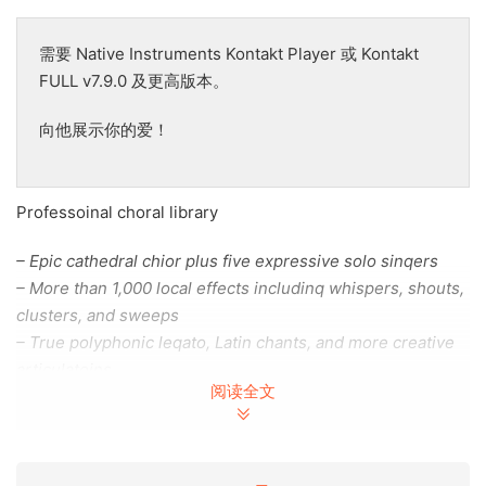
需要 Native Instruments Kontakt Player 或 Kontakt
FULL v7.9.0 及更高版本。
向他展示你的爱！
Professoinal choral library
– Epic cathedral chior plus five expressive solo sinqers
– More than 1,000 local effects includinq whispers, shouts,
clusters, and sweeps
– True polyphonic leqato, Latin chants, and more creative
articulatoins
阅读全文
Heartbreakinq harmonies
From the qrandest ensemble to a sinqle intimate vioce: it’s
all covered in this expansive local collectoin. Reguiem