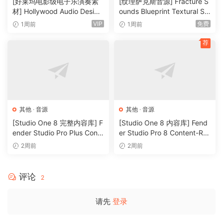
[好莱坞电影级电子乐演奏素
[纹理萨克斯音源] Fracture S
材] Hollywood Audio Design
ounds Blueprint Textural Sa
FUTURE WORLDS [KONTAK
x (Woodwind Experiments)
VIP
免费
1周前
1周前
T]（2.52GB）
[KONTAKT]（405MB）
荐
其他
·
音源
其他
·
音源
[Studio One 8 完整内容库] F
[Studio One 8 内容库] Fend
ender Studio Pro Plus Conte
er Studio Pro 8 Content-R2
nt 2026-R2R（166GB）
R（33.5GB）
2周前
2周前
评论
2
请先
登录