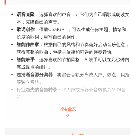
语音克隆
：选择喜欢的声音，让它们为自己唱歌或朗读文
本，克隆自己的声音。
歌词创作
：借助ChatGPT，可以生成任何主题、情绪和
长度的歌词，重写自己的创作。
智能作曲家
：根据自己的风格和节奏偏好启动音乐创意，
获得完整的歌曲，包括主旋律和可选的伴奏音轨。
智能鼓手
：选择喜欢的节拍风格，AI鼓手可以在几秒钟内
完成鼓点的编排。
超清晰音源分离器
：将混合音轨分离成人声、鼓点、贝斯
等独立音轨。
行业领先的音频转录
：将人声或乐器录音转换为MIDI音
符。
一键Lo-Fi
：通过AI插件生成具有精确情绪和时长控制的
阅读全文
完整Lo-Fi嘻哈歌曲。