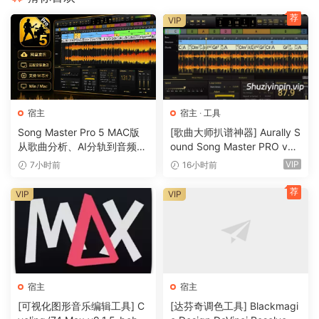
荐
VIP
宿主
宿主
·
工具
Song Master Pro 5 MAC版
[歌曲大师扒谱神器] Aurally S
从歌曲分析、AI分轨到音频转
ound Song Master PRO v5.
MIDI的一体化音乐工具
0.02 [WiN]（355MB）
VIP
7小时前
16小时前
荐
VIP
VIP
宿主
宿主
[可视化图形音乐编辑工具] C
[达芬奇调色工具] Blackmagi