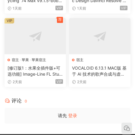
ycling ’74 Max v9.1.5-bobd
c Design DaVinci Resolve St
ule [WiN]（724MB）
udio 21.0.4 Build 5 x64-R2R
VIP
VIP
1天前
1天前
[WiN]（9.59GB）
荐
VIP
宿主
·
苹果
·
苹果宿主
宿主
[修订版1：水果全插件版+可
VOCALOID 6.13.1 MAC版 基
选功能] Image-Line FL Studi
于 AI 技术的歌声合成与虚拟
o Producer Edition v26.1.3.5
歌手制作软件 52套音色
VIP
2天前
2天前
336 (All Plugins Edition) + O
ptional Features REV 1-GUIS
EPPE[MacOSX]（1.1GB+33
评论
0
0MB)
请先
登录