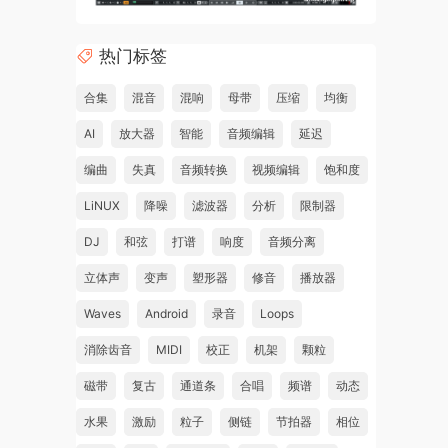
热门标签
合集
混音
混响
母带
压缩
均衡
AI
放大器
智能
音频编辑
延迟
编曲
失真
音频转换
视频编辑
饱和度
LiNUX
降噪
滤波器
分析
限制器
DJ
和弦
打谱
响度
音频分离
立体声
变声
塑形器
修音
播放器
Waves
Android
录音
Loops
消除齿音
MIDI
校正
机架
颗粒
磁带
复古
通道条
合唱
频谱
动态
水果
激励
粒子
侧链
节拍器
相位