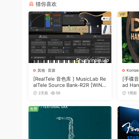
猜你喜欢
VIP
其他
·
音源
Kontak
[RealTele 音色库 ] MusicLab Re
[手碟音色]
alTele Source Bank-R2R [WiN]
ad Han
（3.13GB）
T]（4.
2天前
59
1周前
免费