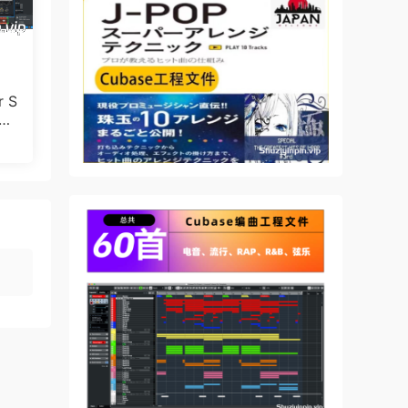
r S
3.