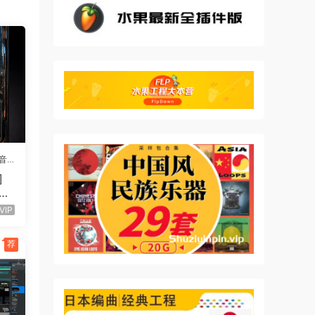
音
]
UTU
52
VIP
荐