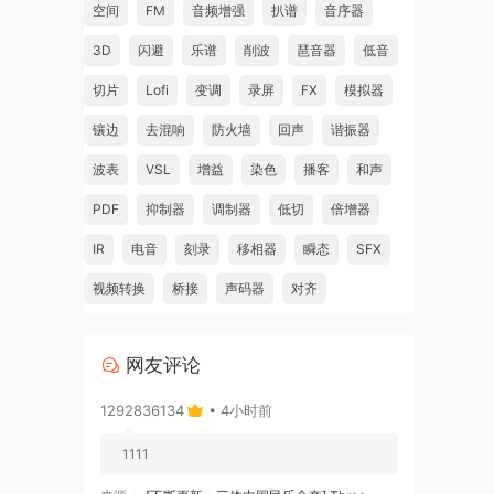
空间
FM
音频增强
扒谱
音序器
3D
闪避
乐谱
削波
琶音器
低音
切片
Lofi
变调
录屏
FX
模拟器
镶边
去混响
防火墙
回声
谐振器
波表
VSL
增益
染色
播客
和声
PDF
抑制器
调制器
低切
倍增器
IR
电音
刻录
移相器
瞬态
SFX
视频转换
桥接
声码器
对齐
网友评论
1292836134
• 4小时前
1111