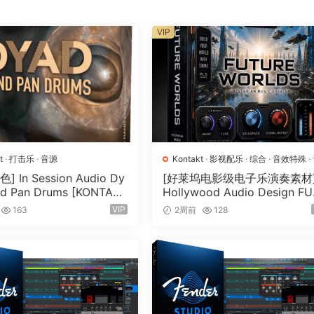
VIP
t
·
打击乐
·
音源
Kontakt
·
影视配乐
·
综合
·
音效特殊
·
源
 In Session Audio Dy
[好莱坞电影级电子乐演奏素材
d Pan Drums [KONTAK
Hollywood Audio Design F
33GB）
RE WORLDS [KONTAKT]（2.
VIP
163
2周前
128
GB）