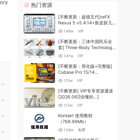
tory
热门资源
[不断更新：超值五代]reFX
Nexus 5 v5.4.14+新皮肤几十
套+原厂+全套扩展+教程
1.48w
VIP
[WiN, MacOSX]（260GB+)
[不断更新：三体中国民乐全
套] Three-Body Technology-
R2R [WiN, MacOSX]
1.41w
VIP
（35.59GB+）
[不断更新：简化版+完整版]
Cubase Pro 15/14
VR/R2R/U2B+原厂音源+插件
1.15w
VIP
+光谱层+扩展+安装 [WiN,
MacOSX]（704.0MB+）
[不断更新] VIP专享资源通道
[2026.06][你懂的…]
1.12w
VIP
Kontakt 使用教程
（768.99Mb）
1.06w
免费