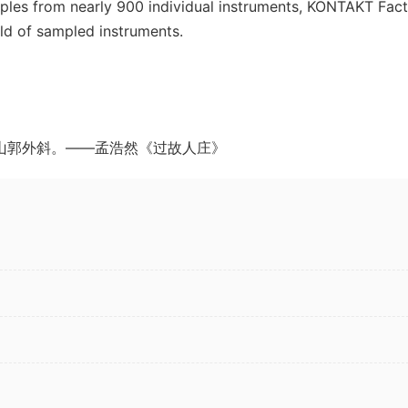
ples from nearly 900 individual instruments, KONTAKT Fac
rld of sampled instruments.
山郭外斜。——孟浩然《过故人庄》