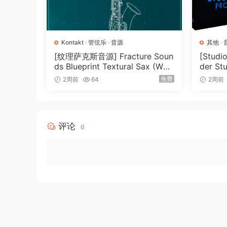
Kontakt
·
管弦乐
·
音源
其他
·
[纹理萨克斯音源] Fracture Soun
[Stud
ds Blueprint Textural Sax (Woo
der St
dwind Experiments) [KONTAK
026-R
免费
2周前
64
2周前
T]（405MB）
评论
0