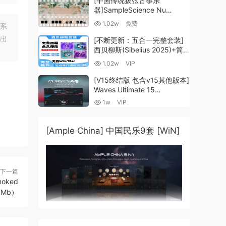
[中国传统拨弦古筝乐
器]SampleScience Nu
Guzheng v2.0 x64 VST
1.02w
免费
联系
VST3 AU DECENT SAMPLER
出
[WiN, MacOSX]（158MB)
[不断更新：五合一完整套装]
西贝柳斯(Sibelius 2025)+简
谱插件V8+图片识别+音频识别
1.02w
VIP
+音色库+教程 [WiN,
MacOSX]（80.48GB+）
[V15终结版 包含v15其他版本]
Waves Ultimate 15
v25.05.27+一键安装版+安装
1w
VIP
方法+使用教程 [WiN,
MacOSX]
（4.1GB+10.2GB+9.6GB）
[Ample China] 中国民乐9套 [WiN]
下一篇
moked
17Mb）