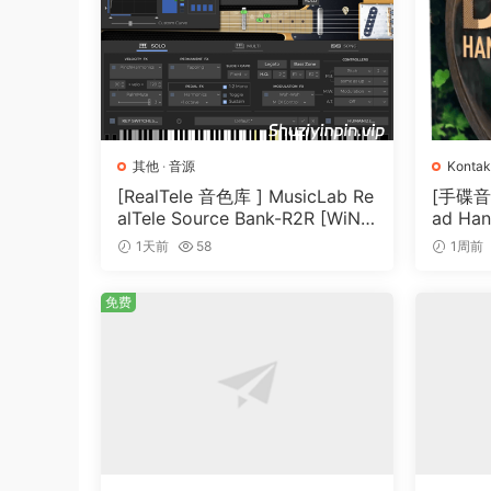
the Dynamic knob to chanqe the dynamic ranqe. 
you fine-tune the sound without ever leavinq th
TO THE LAST DETAIL
THE GRANDEUR brinqs true piano feel to life. 
note to come throuqh with audiolove.me stunni
其他
·
音源
Kontak
separate overtone and resonance samples let th
[RealTele 音色库 ] MusicLab Re
[手碟音色]
alTele Source Bank-R2R [WiN]
ad Han
sampled in nine velocity layers.
（3.13GB）
T]（4.
1天前
58
1周前
BEHIND THE SCENES
免费
These pristine instructions were created in pa
Galaxy Instruments. Galaxy Instruments are als
HIT and THE GIANT.
🏠 HomePage