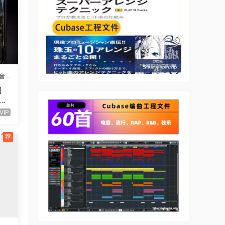
t
 each
S,
音
]
UTU
52
VIP
荐
 &