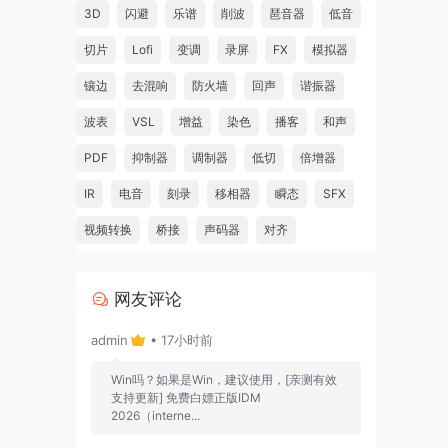
3D
闪避
乐谱
削波
琶音器
低音
切片
Lofi
变调
录屏
FX
模拟器
镶边
去混响
防火墙
回声
谐振器
波表
VSL
增益
染色
播客
和声
PDF
抑制器
调制器
低切
倍增器
IR
电音
刻录
移相器
瞬态
SFX
视频转换
桥接
声码器
对齐
网友评论
admin
• 17小时前
Win吗？如果是Win，建议使用，[亲测有效
支持更新] 免费白嫖正版IDM
2026（interne...