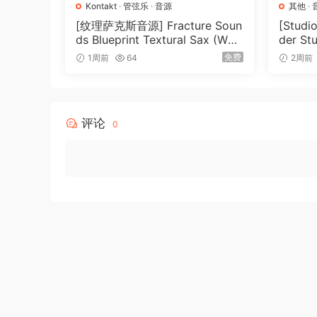
Kontakt
·
管弦乐
·
音源
其他
·
[纹理萨克斯音源] Fracture Soun
[Stud
ds Blueprint Textural Sax (Woo
der St
dwind Experiments) [KONTAK
026-R
免费
1周前
64
2周前
T]（405MB）
评论
0