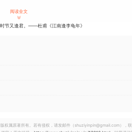
音乐会三角钢琴带入生活。即使在最安静的段落，THE GRANDEU
阅读全文
高端音质非常适合主流流行音乐、爵士乐和古典音乐作品。
时节又逢君。——杜甫《江南逢李龟年》
所有现代作品的完美选择。控制踏板、阻尼器、琴弦和锤子声音的音
旋钮更改动态范围。Lid 控制器可调节亮度。内置效果让您无需离开界面
2,500 个独立样本和 18 个速度区让每个音符都呈现出惊人的真实
的泛音和共振样本让钢琴的自然振动发出悦耳的声音。即使是按键释放也
著所有。若有侵权，请发邮件（shuziyinpin@gmail.com），