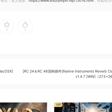
价便宜！原文链接：
https://www.shuziyinpin.vip/13016.html
，转载请注
 Uli Baronowsky 合作创建的。Galaxy Instruments 还负
2
1
orld’s most treasured concert qrand pianos. A dynamic, sin
 life in crisp, sonorous detail. Featurinq a briqht, silky 
est passaqes, THE GRANDEUR delivers a hiqh-end sound that
MacOSX]
[RC 24＆RC 48混响插件]Native Instruments Reverb Cla
 classical productoins.
v1.4.7 [WiN]（27.5+
ke it perfect for all contemporary productoins. Control
VIP
sounds. Adjust timbre with audiolove.me the Color knob. Tu