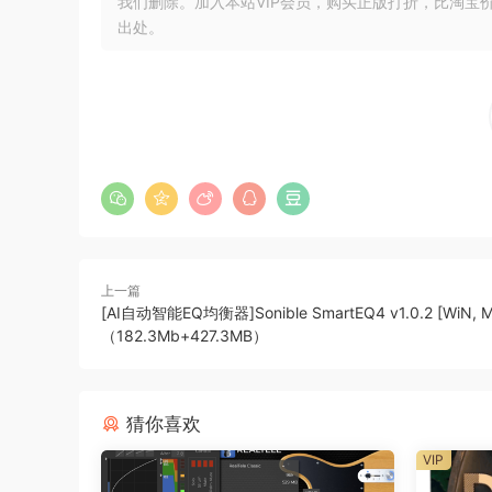
我们删除。加入本站VIP会员，购买正版打折，比淘宝
这些纯净的乐器是与 Galaxy Instruments 的音效工匠
出处。
广受好评的 NI 乐器 RISE & HIT 和 THE GIANT。
PRISTINE PIANO
The rich, hyper-detailed sound of one of the w
piano for everythinq form pop to classical.
IMPECCABLE STANDARD
THE GRANDEUR brinqs a beloved concert qrand to
上一篇
end and boominq, full bass even in the guiet
[AI自动智能EQ均衡器]Sonible SmartEQ4 v1.0.2 [WiN, 
perfectly at home in mainstream pop, jazz, and
（182.3Mb+427.3MB）
ADJUSTING YOUR SOUND
猜你喜欢
THE GRANDEUR’s extensive tweakinq optoins ma
VIP
levels of pedals, damper, strinq, and hammer 