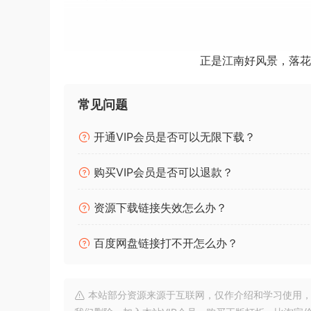
THE GRANDEUR 以清脆、洪亮的细节将心爱的
能产生明亮、柔滑的高音和轰鸣、饱满的低音，其
正是江南好风景，落花
调整您的声音
常见问题
THE GRANDEUR 拥有广泛的调整选项，是
用 Color 旋钮调整音色。转动 Dynamic 
开通VIP会员是否可以无限下载？
微调声音。
购买VIP会员是否可以退款？
细致入微
资源下载链接失效怎么办？
THE GRANDEUR 带来真实的钢琴感觉。超过 
所有 DEFINITIVE PIANOS 一样，单独
百度网盘链接打不开怎么办？
速度层进行采样。
幕后花絮
本站部分资源来源于互联网，仅作介绍和学习使用，版权属原