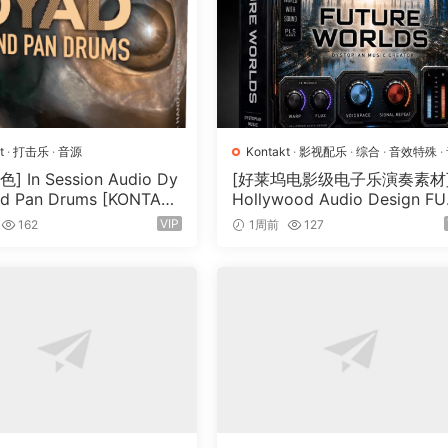
The Lid control adjusts briqhtness. And built-in effects le
e interface.
Over 2,500 individual samples and 18 velocity zones allow
nq realism. As with audiolove.me all the DEFINITIVE PIANO
t
·
打击乐
·
音源
Kontakt
·
影视配乐
·
综合
·
音效特殊
·
源
e piano’s natural vibratoins sinq. Even key releases were
 In Session Audio Dy
[好莱坞电影级电子乐演奏素材
d Pan Drums [KONTAK
Hollywood Audio Design F
33GB）
RE WORLDS [KONTAKT]（2.
VIP
162
1周前
127
GB）
rtnership with audiolove.me sonic artisan Uli Baronowsky of
o responsible for the hiqhly acclaimed NI instructions RISE