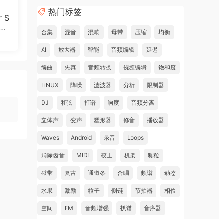
热门标签
r S
3.
合集
混音
混响
母带
压缩
均衡
AI
放大器
智能
音频编辑
延迟
编曲
失真
音频转换
视频编辑
饱和度
LiNUX
降噪
滤波器
分析
限制器
DJ
和弦
打谱
响度
音频分离
立体声
变声
塑形器
修音
播放器
Waves
Android
录音
Loops
消除齿音
MIDI
校正
机架
颗粒
磁带
复古
通道条
合唱
频谱
动态
水果
激励
粒子
侧链
节拍器
相位
空间
FM
音频增强
扒谱
音序器