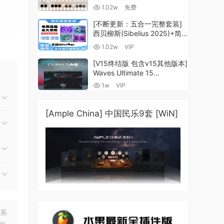
Guzheng v2.0 x64 VST
1.02w
免费
VST3 AU DECENT SAMPLER
R 也
[WiN, MacOSX]（158MB)
[不断更新：五合一完整套装]
西贝柳斯(Sibelius 2025)+简
谱插件V8+图片识别+音频识别
1.02w
VIP
+音色库+教程 [WiN,
MacOSX]（80.48GB+）
[V15终结版 包含v15其他版本]
Waves Ultimate 15
量。使
v25.05.27+一键安装版+安装
1w
VIP
方法+使用教程 [WiN,
即可
MacOSX]
（4.1GB+10.2GB+9.6GB）
[Ample China] 中国民乐9套 [WiN]
感。与
以九个
联系