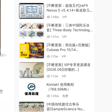
[不断更新：超值五代]reFX
Nexus 5 v5.4.14+新皮肤几十
套+原厂+全套扩展+教程
1.48w
VIP
[WiN, MacOSX]（260GB+)
[不断更新：三体中国民乐全
套] Three-Body Technology-
R2R [WiN, MacOSX]
1.41w
VIP
（35.59GB+）
[不断更新：简化版+完整版]
Cubase Pro 15/14
VR/R2R/U2B+原厂音源+插件
1.15w
VIP
+光谱层+扩展+安装 [WiN,
MacOSX]（704.0MB+）
[不断更新] VIP专享资源通道
[2026.06][你懂的…]
1.12w
VIP
Kontakt 使用教程
（768.99Mb）
尽
1.06w
免费
[中国传统拨弦古筝乐
器]SampleScience Nu