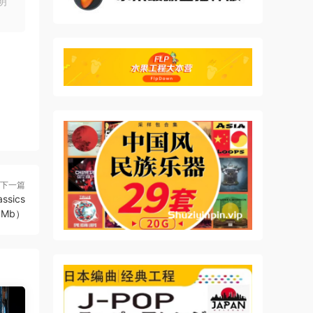
明
责制作
qinq
top
下一篇
 is
ssics
26Mb）
rn