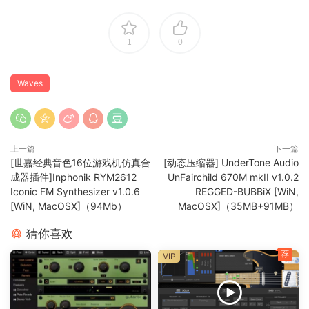
1
0
人声混音极具挑战，每个人声各不同。过度共振的频率、低频
Waves
嗡响、刺耳高频和咝声都会妨碍人声在混音中找准位置，小心
翼翼地删除它们需要时间、精度和准确的监听。
上一篇
下一篇
加速你的人声混音。开始启用“丝之声”
[世嘉经典音色16位游戏机仿真合
[动态压缩器] UnderTone Audio
吧。
成器插件]Inphonik RYM2612
UnFairchild 670M mkII v1.0.2
Iconic FM Synthesizer v1.0.6
REGGED-BUBBiX [WiN,
[WiN, MacOSX]（94Mb）
MacOSX]（35MB+91MB）
Silk Vocal是一款智能EQ和动态处理器，将你的人声从原始粗糙
一步进入平衡和调和状态。凭借其直观的用户界面，你将无需
猜你喜欢
其他插件即可解决问题。
荐
VIP
Silk采用创新技术，能在
2000个分析频段上自动检测共振
。其
智能人声引擎决定了何时何处应该进行处理——处理多少由你