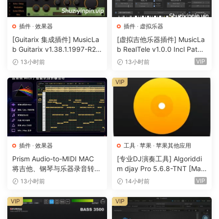
决定。试试看，看看你混音能有多快！
用于人声的智能EQ和动态处理器
插件
·
效果器
插件
·
虚拟乐器
消除人声中的嗡响、刺耳感和咝声
[Guitarix 集成插件] MusicLa
[虚拟吉他乐器插件] MusicLa
包含现场版本的Silk Vocal Live授权
b Guitarix v1.38.1.1997-R2R
b RealTele v1.0.0 Incl Patch
[WiN]（7.5MB）
ed and Keygen-R2R [WiN]
男声和女声模式切换
VIP
13小时前
13小时前
（13.7MB）
内置高通滤波器、门限器、混合度控制、频段独奏、频段
VIP
旁通、处理量监听、速度和精度控制
即刻将原始粗糙人声变得平衡且具混音完成感
加快你的人声混音工作，无需再靠猜测
无缝且具音乐性的动态控制
线性相位处理曲线
插件
·
效果器
工具
·
苹果
·
苹果其他应用
中频可精细调整，实现更集中的处理
Prism Audio-to-MIDI MAC
[专业DJ演奏工具] Algoriddi
将吉他、钢琴与乐器录音转换
m djay Pro 5.6.8-TNT [Mac
人声混音的新方法
为可编辑 MIDI
OSX]（290MB）
VIP
13小时前
14小时前
VIP
VIP