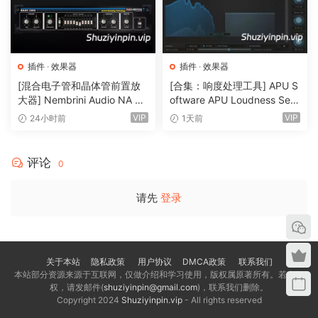
插件
·
效果器
插件
·
效果器
[混合电子管和晶体管前置放
[合集：响度处理工具] APU S
大器] Nembrini Audio NA Ba
oftware APU Loudness Seri
ss 3500 v1.0.0 Incl Keygen-
es v5.7.0 Incl Keygen-R2R
VIP
VIP
24小时前
1天前
R2R [WiN]（31.0MB）
[WiN]（50.6MB）
想象一下吧，多达2000个分析频段在实时聆听你的人声，并仅
必要时进行处理。这将避免你靠猜测混音，并能让你的人声在
评论
0
各种收听设备上可信地呈现。
请先
登录
Silk就像助推你通往混音终点的动力转向器，智能跨越技术细
节，让你做出创意混音决策时不再那么疲惫。
关于本站
隐私政策
用户协议
DMCA政策
联系我们
低频模块
本站部分资源来源于互联网，仅做介绍和学习使用，版权属原著所有。若有侵
权，请发邮件(
shuziyinpin@gmail.com
)，联系我们删除。
Copyright 2024
Shuziyinpin.vip
- All rights reserved