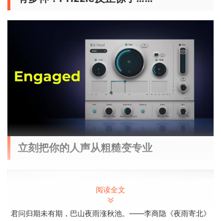
立刻把你的人声从粗糙变专业
阅读全文
君问归期未有期，巴山夜雨涨秋池。——李商隐《夜雨寄北》