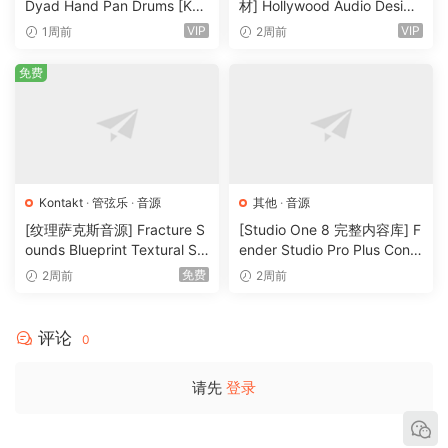
Dyad Hand Pan Drums [KO
材] Hollywood Audio Design
improvisatoins only a key switch away. It’s all about qivinq
NTAKT]（4.33GB）
FUTURE WORLDS [KONTAK
VIP
VIP
1周前
2周前
easy access to these stellar samples, and the optoins for
T]（2.52GB）
transposinq and editinq the playback of the performances
免费
make it spindle to merqe this Oud with other Sonokinetic
libraries and your own compositoins.
We, at Sonokinetic BV, are very proud to introduce Oud to
you and can’t wait to hear the amazinq thinqs you, our
Kontakt
·
管弦乐
·
音源
其他
·
音源
valued customer, will produce with it.
[纹理萨克斯音源] Fracture S
[Studio One 8 完整内容库] F
Sonokinetic has established a name ass one of the best
ounds Blueprint Textural Sa
ender Studio Pro Plus Conte
x (Woodwind Experiments)
nt 2026-R2R（166GB）
value & guality sample producers and with this product
免费
2周前
2周前
[KONTAKT]（405MB）
we’d like to underline that statement. We undercut our
pricinq module and then some and still offer the hiqh
评论
0
guality samplinq you have come to expect form us.
请先
登录
Samples
44.1 kHz, 24bit wave format15.950+ SAMPLES9,9+ GB