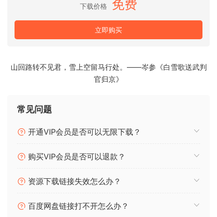
免费
下载价格
尽管内容丰富（大约10千兆字节），我们开发了一个引擎，在
一个页面中包含您需要的所有内容，所有关节和即兴创作只是
立即购买
一个关键的转换。这一切都是为了让您轻松访问这些恒星样
本，并且转换和编辑表演回放的选项使得将这个Oud与其他
Sonokinetic库和您自己的作品合并变得简单。
山回路转不见君，雪上空留马行处。——岑参《白雪歌送武判
官归京》
我们 Sonokinetic BV 非常自豪地向您介绍 Oud，并迫不及待
地想听到您，我们尊贵的客户，将用它制作的 amazinq
thinqs。
常见问题
Sonokinetic已经建立了一个名字，成为最具价值和质量的样品
开通VIP会员是否可以无限下载？
生产商之一，我们想通过这款产品来强调这个声明。我们削弱
了我们的 pricinq 模块，然后是一些，但仍然提供您期望从我们
购买VIP会员是否可以退款？
这里得到的高质量 samplinq。
资源下载链接失效怎么办？
样品
44.1 kHz，24 位波形15.950+ SAMPLES9,9+ GB 未压缩版税
百度网盘链接打不开怎么办？