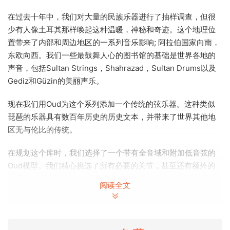
在过去十年中，我们对大量的民族乐器进行了抽样调查，但很
少有人像土耳其那样唤起这种温暖，神秘和奇迹。这个地理位
置带来了内部和周边地区的一系列音乐影响; 阿拉伯国家向南，
东欧向西。我们一些最鼓舞人心的图书馆的基础是世界各地的
声音，包括Sultan Strings，Shahrazad，Sultan Drums以及
Gediz和Güzin的美丽声乐。
现在我们用Oud为这个系列添加一个传统的弦乐器。这种类似
琵琶的乐器具有数百年历史的历史文本，并带来了世界其他地
区无与伦比的传统。
在规划这个库时，我们选择了一个带有全音域和附加低音弦的
Oud模型。我们精心挑选了所有必要的关节，甚至还有额外的
效果，如身体噪音，鬼音和弦乐拍。在我们完成了多次抽样疯
阅读全文
狂之后，我们让我们的专家Oud玩家疯狂地使用各种自然表演
的即兴创作和凹槽来震撼我们。这些短语可用于修饰您自己的
演奏部分或单独使用，为您的音乐创作带来终极真实感。