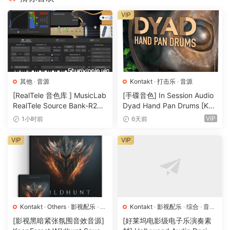
VIP
其他
·
音源
Kontakt
·
打击乐
·
音源
[RealTele 音色库 ] MusicLab
[手碟音色] In Session Audio
RealTele Source Bank-R2R
Dyad Hand Pan Drums [KO
[WiN]（13.7MB）
NTAKT]（4.33GB）
VIP
1小时前
6天前
VIP
VIP
Kontakt
·
Others
·
影视配乐
·
环
Kontakt
·
影视配乐
·
综合
·
音效
境铺底
·
素材
·
采样
·
音效特殊
·
特殊
·
音源
[影视黑暗紧张氛围音效音源]
[好莱坞电影级电子乐演奏素
音源