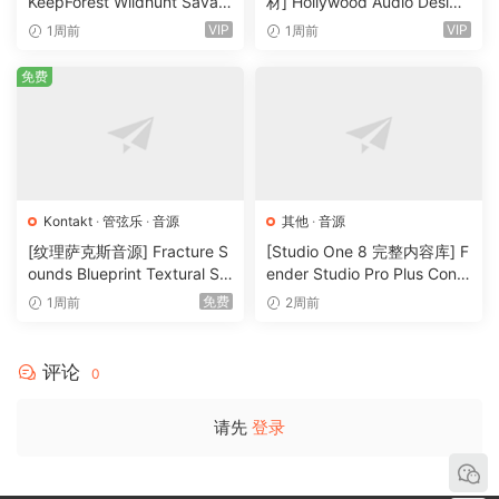
KeepForest Wildhunt Savag
材] Hollywood Audio Design
e Ritual Tension [WAV, KON
FUTURE WORLDS [KONTAK
VIP
VIP
1周前
1周前
TAKT]（7.68GB）
T]（2.52GB）
免费
Kontakt
·
管弦乐
·
音源
其他
·
音源
[纹理萨克斯音源] Fracture S
[Studio One 8 完整内容库] F
ounds Blueprint Textural Sa
ender Studio Pro Plus Conte
x (Woodwind Experiments)
nt 2026-R2R（166GB）
免费
1周前
2周前
[KONTAKT]（405MB）
评论
0
请先
登录