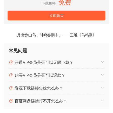
免费
下载价格
– FUNKY GUITAR for Kontakt
– for Kontakt 5.4.3 (48kHz/24bit) and above
立即购买
– Mix-ready
– clear and (super-) easy to use interface: one octave with
powerful funky guitar loops / one octave with decent funky
月出惊山鸟，时鸣春涧中。——王维《鸟鸣涧》
guitar loops
– an inspiring and helpful composition tool
常见问题
– PastToFuture Quality Gear Chain
开通VIP会员是否可以无限下载？
P2P
购买VIP会员是否可以退款？
🏠 HomePage
资源下载链接失效怎么办？
百度网盘链接打不开怎么办？