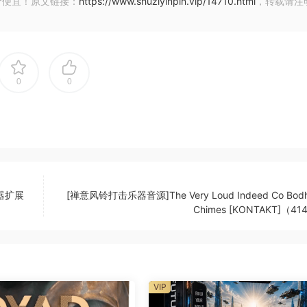
价便宜！原文链接：
https://www.shuziyinpin.vip/14710.html
，转载请注
的节奏决定单个层音量的调制。这为节奏同步的膨胀打开了大门，并
0
0
适用于 Kontakt Player）
+乐器扩展
[禅意风铃打击乐器音源]The Very Loud Indeed Co Bodh
Chimes [KONTAKT]（4
2, our second library of human vocalist samples – playa
rary’s articulations are expressive and evolving, with the
nto each sample. The performers were mic’d closely using
ing breath and characteristic intimacy into each sample. 
VIP
and creative imperfection. The LIMINAL range is not intended