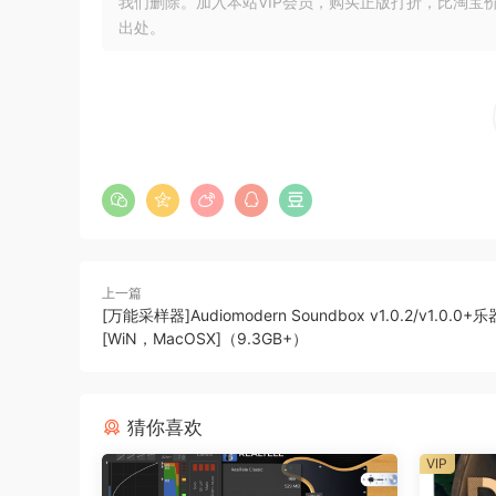
我们删除。加入本站VIP会员，购买正版打折，比淘宝
合在一起。还可以启用 LFO 控件，让 DAW 
出处。
发展的纹理释放了更多创意可能性。
功能：
• 专为 Kontakt 6.7.1 或更高版本的完整版本打造（不
• VST3、VST2、AU 和 AAX 兼容主机
• 4.5 GB 未压缩样本（压缩后 3.6GB）
• 包括合奏和独奏表演的样本集。
• 40 个核心发音
上一篇
• 超过 50 个预设
[万能采样器]Audiomodern Soundbox v1.0.2/v1.0.0
[WiN，MacOSX]（9.3GB+）
Introducing LIMINAL: VOCAL TEXTURES VOLUME 
using the full version of Kontakt 6.7.1+. The lib
performer imparting character and movement i
猜你喜欢
large diaphragm condenser microphones, captur
VIP
library is well-suited to add unpredictability 