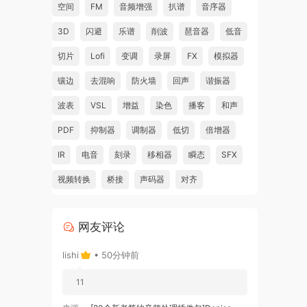
空间
FM
音频增强
扒谱
音序器
3D
闪避
乐谱
削波
琶音器
低音
切片
Lofi
变调
录屏
FX
模拟器
镶边
去混响
防火墙
回声
谐振器
波表
VSL
增益
染色
播客
和声
PDF
抑制器
调制器
低切
倍增器
IR
电音
刻录
移相器
瞬态
SFX
视频转换
桥接
声码器
对齐
网友评论
lishi
• 50分钟前
11