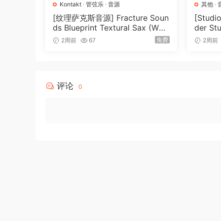
Kontakt
·
管弦乐
·
音源
其他
·
🏠 HomePage
[纹理萨克斯音源] Fracture Soun
[Stud
ds Blueprint Textural Sax (Woo
der St
dwind Experiments) [KONTAK
026-R
免费
2周前
67
2周前
T]（405MB）
评论
0