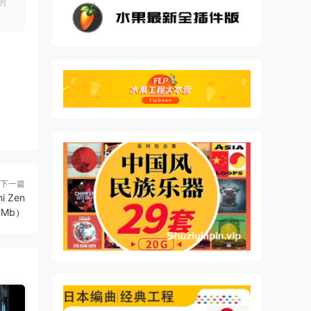
明
为不断
下一篇
i Zen
14Mb）
ble
The
 for