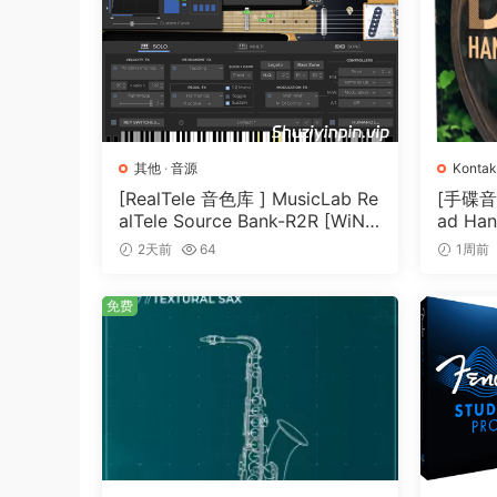
fast passages or soaring melodies. Instead, you
offering humanistic details not found in somet
a strong focus on rhythm and synchronicity, t
The user-interface allows articulations to be 
artful blending of sound layers with intuitive 
其他
·
音源
Kontak
your DAW’s tempo to dictate the modulation of 
[RealTele 音色库 ] MusicLab Re
[手碟音色]
synced swells and unleashes even more creative 
alTele Source Bank-R2R [WiN]
ad Han
（3.13GB）
T]（4.
2天前
64
1周前
FEATURES:
免费
• Made for the full version of Kontakt 6.7.1 or 
• VST3, VST2, AU and AAX compatible host
• 4.5 GB of samples uncompressed(3.6GB co
• Includes sample sets of both ensemble and 
• 40 Core Articulations
• Over 50 Presets