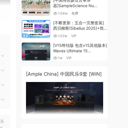
[中国传统拨弦古筝乐
器]SampleScience Nu
Guzheng v2.0 x64 VST
1.04w
免费
VST3 AU DECENT SAMPLER
[WiN, MacOSX]（158MB)
[不断更新：五合一完整套装]
西贝柳斯(Sibelius 2025)+简
谱插件V8+图片识别+音频识别
1.02w
VIP
+音色库+教程 [WiN,
MacOSX]（80.48GB+）
[V15终结版 包含v15其他版本]
Waves Ultimate 15
v25.05.27+一键安装版+安装
1w
VIP
方法+使用教程 [WiN,
MacOSX]
（4.1GB+10.2GB+9.6GB）
[Ample China] 中国民乐9套 [WiN]
1+
拾
于快速
常注
联系
件混