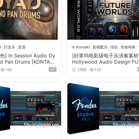
 may see the libraries as collections of naturalistic pads –
hing derived from a synthetic source. Several articulations 
aking advantage of Kontakt’s Time Machine Pro feature.
layered, mixed and reversed. A new ‘crossfade gizmo’ allows
color-coded controls. LFO controls can also be enabled, all
t
·
打击乐
·
音源
Kontakt
·
影视配乐
·
综合
·
音效特殊
·
an individual layer’s volume. This opens the door for temp
源
 In Session Audio Dy
[好莱坞电影级电子乐演奏素材
possibilities for evolving texture.
d Pan Drums [KONTAK
Hollywood Audio Design F
33GB）
RE WORLDS [KONTAKT]（2.
VIP
165
2周前
129
GB）
higher (Not intended for Kontakt Player)
mpressed)
solo performances.