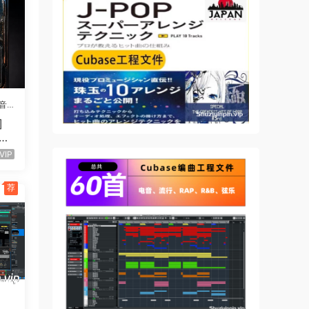
have
owing
音
o-
]
UTU
52
VIP
荐