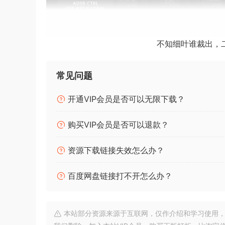
不知细叶谁裁出，
ohsie | 
特别推荐：
常见问题
[全家桶]康泰克Kontakt音色标准和非标准音色一键入
开通VIP会员是否可以无限下载？
康泰克Kontakt标准和非标准音色分门别类一键
购买VIP会员是否可以退款？
介绍 LIMINAL：VOCAL TEXTURES VOLUME
资源下载链接失效怎么办？
播放。库的发音富有表现力且不断发展，表演者为
音，捕捉每个样本的呼吸和特征亲密感。该库非常适
百度网盘链接打不开怎么办？
段落或高亢的旋律。相反，您可能会将库视为自然主
重节奏和同步性，利用了 Kontakt 的 Time Machi
本站部分资源来源于互联网，仅作介绍和学习使用，版权属原
用户界面允许对发音进行分层、混合和反转。新的