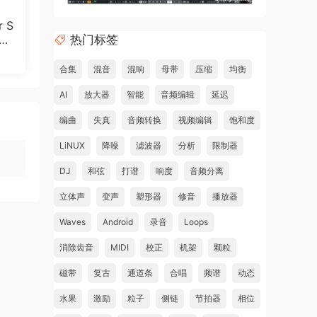
r S
热门标签
3.
合集
混音
混响
母带
压缩
均衡
AI
放大器
智能
音频编辑
延迟
编曲
失真
音频转换
视频编辑
饱和度
LiNUX
降噪
滤波器
分析
限制器
DJ
和弦
打谱
响度
音频分离
立体声
变声
塑形器
修音
播放器
Waves
Android
录音
Loops
消除齿音
MIDI
校正
机架
颗粒
磁带
复古
通道条
合唱
频谱
动态
水果
激励
粒子
侧链
节拍器
相位