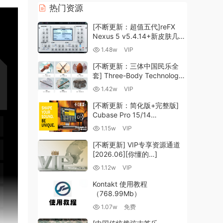
热门资源
[不断更新：超值五代]reFX
Nexus 5 v5.4.14+新皮肤几十
套+原厂+全套扩展+教程
1.48w
VIP
[WiN, MacOSX]（260GB+)
[不断更新：三体中国民乐全
套] Three-Body Technology-
R2R [WiN, MacOSX]
1.42w
VIP
（35.59GB+）
[不断更新：简化版+完整版]
Cubase Pro 15/14
VR/R2R/U2B+原厂音源+插件
1.15w
VIP
+光谱层+扩展+安装 [WiN,
MacOSX]（704.0MB+）
[不断更新] VIP专享资源通道
[2026.06][你懂的…]
1.12w
VIP
Kontakt 使用教程
（768.99Mb）
1.07w
免费