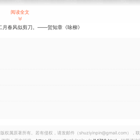
阅读全文
二月春风似剪刀。——贺知章《咏柳》
20 October 2024 | 3.63 GB
库工具及常见问题 [WiN, MacOSX]
入库及使用方法
 2，这是我们的第二个人类歌手样本库 – 可使用完整版 Kontakt 6.7.
每个样本赋予个性和动作。表演者使用大振膜电容麦克风近距离
合添加不可预测性和创造性的不完美。LIMINAL 系列不适用
义垫的集合 – 提供合成源中没有的人性化细节。几种发音都非
ne Pro 功能。
著所有。若有侵权，请发邮件（shuziyinpin@gmail.com），
“交叉淡入淡出小工具”允许巧妙地将声音层与直观的颜色编码控