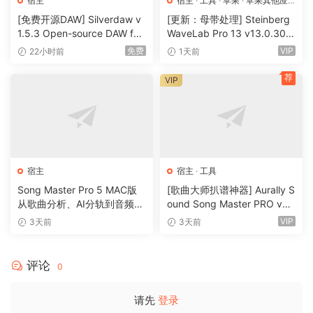
宿主
宿主
·
工具
·
苹果
·
苹果其他应
用
·
苹果宿主
live recording. Read about their experiences here.
[免费开源DAW] Silverdaw v
[更新：母带处理] Steinberg
1.5.3 Open-source DAW for
WaveLab Pro 13 v13.0.30
New enhancements for Pro 17
remixing & mashups [WiN]
+安装方法 [WiN, MacOSX]
免费
VIP
22小时前
1天前
（179MB）
（285.6MB+）
A new and improved appearance with more modern
荐
visuals that provide better feedback for all manner of
VIP
projects
Support for 32-bit rate float recordings and 384kHz
sample rate
宿主
宿主
·
工具
Work with 512 channels of I/O simultaneously
Song Master Pro 5 MAC版
[歌曲大师扒谱神器] Aurally S
从歌曲分析、AI分轨到音频转
ound Song Master PRO v5.
SpectraLayers Pro 10 — Steinberg’s AI-powered audio
MIDI的一体化音乐工具
0.02 [WiN]（355MB）
VIP
3天前
3天前
restoration software that can now split mixes into
separated audio tracks
评论
0
Improved Export Function lets you export a project (or
multiple projects) into different codes simultaneously
请先
登录