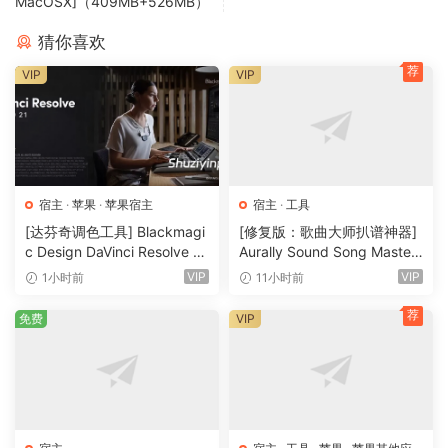
MacOSX]（409MB+526MB）
* 无需安装 CodeMeter。
猜你喜欢
* AxProtector 已解压。它加载速度更快，占
荐
VIP
VIP
用内存更少，由于其反调试和资源保护，不存
在与第三方插件的 DRM 兼容性问题。
* 我们的 WAIFU 支持 3 个额外的许可证，用于
真正的专业扩展。您可以进行专业的海盗电
台。
宿主
·
苹果
·
苹果宿主
宿主
·
工具
[达芬奇调色工具] Blackmagi
[修复版：歌曲大师扒谱神器]
* Protein 的模拟与我们之前的 MAGIX 版本一
c Design DaVinci Resolve St
Aurally Sound Song Master
样。
udio 21.0.4 Multilingual [Ma
PRO v5.0.02 REV 1 [WiN]
VIP
VIP
1小时前
11小时前
cOSX]（7.87GB)
（355MB）
荐
Post-production, mastering and broadcast
免费
VIP
Renowned studios around the globe count on the
reliability, intuitive workflow and innovative editing tools
offered by Sequoia Pro. Broadcasters use the flexible
network and hardware integration, while expert sound
engineers rely on its steadfast performance for studio and