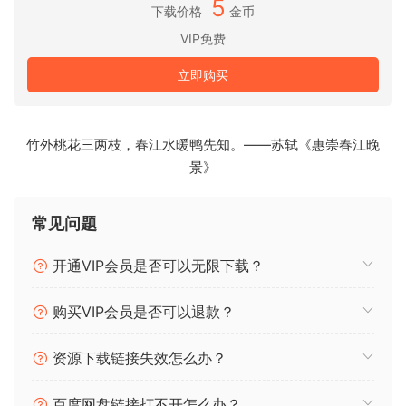
5
后期制作、母带制作和广播
下载价格
金币
全球知名的工作室都信赖 Sequoia Pro 提供的可靠性、直观的
VIP免费
工作流程和创新的编辑工具。广播公司使用灵活的网络和硬件
集成，而专业音响工程师则依靠其稳定的性能进行工作室和现
立即购买
场录音。在此处阅读他们的经验。
Pro 17 的新增强功能
全新改进的外观和更现代化的视觉效果，可为各种项目提供更
竹外桃花三两枝，春江水暖鸭先知。——苏轼《惠崇春江晚
好的反馈
景》
支持 32 位率浮动录音和 384kHz 采样率
常见问题
同时使用 512 个 I/O 通道
开通VIP会员是否可以无限下载？
SpectraLayers Pro 10 – Steinberg 的 AI 驱动音频恢复软件，
现在可以将混音分成独立的音轨
购买VIP会员是否可以退款？
改进的导出功能可让您同时将一个项目（或多个项目）导出到
资源下载链接失效怎么办？
不同的代码中
百度网盘链接打不开怎么办？