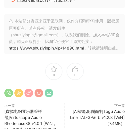
自动符合可同步来自单独音频/视频录制的音频编辑、导出编辑
列表或从领先的第三方视频编辑软件导入它们
本站部分资源来源于互联网，仅作介绍和学习使用，版权属
在轨道上使用 ARA2 插件（如 Celemony Melodyne）
原著所有。若有侵权，请发邮件
（shuziyinpin@gmail.com），联系我们删除。加入本站VIP会
外部硬件效果集成，提供富有创意的灵活路由选项
员，购买正版打折，比淘宝价便宜！原文链接：
https://www.shuziyinpin.vip/14890.html
，转载请注明出处。
改进的压缩可轻松在不同的录音之间切换，以加快工作流程
AudioWarp 提供先进的时间拉伸算法
标记轨道在多个层级上创建和显示标记；创建的标记可以一起
0
0
着色、编辑或移动
带有快照的高级交叉淡入淡出编辑器可改善您的编辑工作流程
上一篇
下一篇
[虚拟电钢琴乐器采样
[AI智能混响插件]Togu Audio
女巫说，
器]Virtuscape Audio
Line TAL-G-Verb v1.2.8 [WiN]
* 您需要安装 R2R-WAIFU v1.8 或更高版本。
Rhodecase88 v1.0.1 [WiN，
（7.4MB）