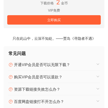
2
结果令人印象深刻！
下载价格
金币
VIP免费
这把贝斯的真正优势在于它的可玩性。
立即购买
得益于 10 个循环和 3 个力度层，没有机关枪效应。
由于不同的发音方式，可以感受到典型的 Motown Bass 感觉。
只在此山中，云深不知处。——贾岛《寻隐者不遇》
以下是主要功能：
常见问题
– 界面清晰易用
– 多轮循环和清晰度
开通VIP会员是否可以无限下载？
– Kontakt 5.4.3 及以上版本 (48kHz/24bit)
– 轻松控制速度，带来令人信服的自然低音效果！ 弹奏力度
购买VIP会员是否可以退款？
大：注意更多 H*FNER 攻击 / 弹奏力度小：滑动音调
– 巧妙的脚本：Modw-wheel 用于延音 / 黑色“c”用于停止延
资源下载链接失效怎么办？
音，并带有人性化的低音噪音。
– 混音就绪声音
百度网盘链接打不开怎么办？
– 包括幽灵音符