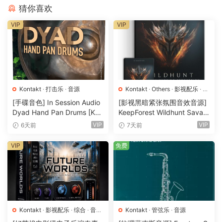
The real strength of this bass guitar lies in its playability.
猜你喜欢
No machine-gun effect thanks to 10-Round-Robins and 3
VIP
VIP
Velocity layers.
The typical Motown Bass feeling can be felt due to the
different articulations.
Kontakt
·
打击乐
·
音源
Kontakt
·
Others
·
影视配乐
·
环
Here are the main features:
境铺底
·
素材
·
采样
·
音效特殊
·
[手碟音色] In Session Audio
[影视黑暗紧张氛围音效音源]
音源
Dyad Hand Pan Drums [KO
KeepForest Wildhunt Savag
– Clear and easy to use interface
NTAKT]（4.33GB）
e Ritual Tension [WAV, KON
VIP
VIP
6天前
7天前
– Multi-Round-Robin and articulations
TAKT]（7.68GB）
– Kontakt 5.4.3 and above (48kHz/24bit)
VIP
免费
– dead easy velocity control for a convincing natural-
sounding bass performance! Playing hard: note with more
H*FNER attack / playing soft: slide tone
– clever script: Modw-wheel for SUSTAIN/ black “c” for
STOPing sustain with humanized bass noise.
Kontakt
·
影视配乐
·
综合
·
音效
Kontakt
·
管弦乐
·
音源
– mix-ready sound
特殊
·
音源