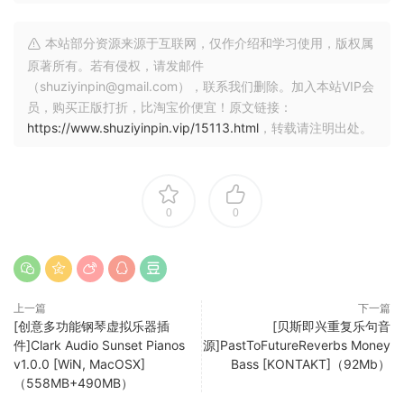
Our first Motown Bass, to which we have dedicated to the
本站部分资源来源于互联网，仅作介绍和学习使用，版权属
legend James Jamerson last year, was recorded with a
原著所有。若有侵权，请发邮件
Precision Bass.
（shuziyinpin@gmail.com），联系我们删除。加入本站VIP会
员，购买正版打折，比淘宝价便宜！原文链接：
It quickly became clear to us that we would be recording a
https://www.shuziyinpin.vip/15113.html
，转载请注明出处。
HOFNER Bass in the second edition of the Motown Bass.
When we noticed in our session that this bass sounds so
incredibly good, we decided to sample three different
0
0
positions with 10 round robins and 3 velocity layers
exclusively in this edition.
We have succeeded in sampling and scripting the Höfner
bass in the neck, both and in the bridge position so that
上一篇
下一篇
the sound sounds incredibly real and authentic.
[创意多功能钢琴虚拟乐器插
[贝斯即兴重复乐句音
件]Clark Audio Sunset Pianos
源]PastToFutureReverbs Money
v1.0.0 [WiN, MacOSX]
Bass [KONTAKT]（92Mb）
The result is more than impressive!
（558MB+490MB）