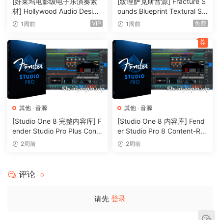
[好莱坞电影级电子乐演奏素
[纹理萨克斯音源] Fracture S
– including ghost notes
材] Hollywood Audio Design
ounds Blueprint Textural Sa
FUTURE WORLDS [KONTAK
x (Woodwind Experiments)
VIP
免费
1周前
1周前
P2P
T]（2.52GB）
[KONTAKT]（405MB）
荐
🏠 HomePage
其他
·
音源
其他
·
音源
[Studio One 8 完整内容库] F
[Studio One 8 内容库] Fend
ender Studio Pro Plus Conte
er Studio Pro 8 Content-R2
nt 2026-R2R（166GB）
R（33.5GB）
2周前
2周前
评论
0
请先
登录