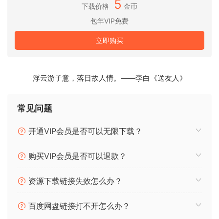
5
下载价格
金币
康泰克Kontakt标准和非标准音色分门别类一键入库及使用方法
包年VIP免费
借助 KONTAKT，您可以从采样乐器的世界中发出小军鼓、交
立即购买
响乐团或其他任何声音。当您想要它时，它是一个简单的采样
器；当您需要更多功能时，它是一个深度声音脚本实验室。下
一代全球最受欢迎的采样平台为您提供了新的乐器和新功能 –
浮云游子意，落日故人情。——李白《送友人》
因此您可以以任何您能想象到的方式分层、链接、拉伸和塑造
您的声音。
常见问题
• 工具：适用于所有 Kontakt 乐器的 MIDI 效果。和弦部分包含
大量和弦进行，允许您通过按下一个键来演奏它们。同样，短
开通VIP会员是否可以无限下载？
语部分允许您通过按下一个键来演奏旋律。
• 跳跃：允许您播放循环和单击，带有新效果和简化的界面，可
购买VIP会员是否可以退款？
快速自定义样本。
• 默认视图：侧边栏的新默认视图允许您将 MIDI 效果连接到乐
资源下载链接失效怎么办？
器，混合不同的机架乐器，以及快速加载和更改效果和乐器的
预设。
百度网盘链接打不开怎么办？
• Piano Uno：Kontakt 8 带有易于使用的钢琴库。