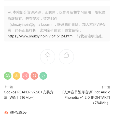
• 改进的波表模块：允许相位和频率调制，并显著扩展 Kontakt
的合成功能。
本站部分资源来源于互联网，仅作介绍和学习使用，版权属
• Komplete UI：开发人员助手，可快速创建高分辨率乐器的外
原著所有。若有侵权，请发邮件
观和感觉，这些乐器不仅听起来很棒，而且看起来也很棒。
（shuziyinpin@gmail.com），联系我们删除。加入本站VIP会
员，购买正版打折，比淘宝价便宜！原文链接：
https://www.shuziyinpin.vip/15124.html
，转载请注明出处。
如何安装 Kontakt 8 PORTABLE。
1. 创建一个空文件夹。文件夹本身的名称及其
路径不得包含西里尔字母。文件夹必须是可写
1
0
的（不能安装在 Program Files 文件夹中）。
2. 运行安装程序
(KontaktPortable_v810.exe)。
3. 单击浏览…按钮并选择创建的空文件夹。
上一篇
下一篇
4. 单击提取按钮。
Cockos REAPER v7.26+安装方
[人声音节塑形音源]Riot Audio
5. 第一次启动库管理器时，它将自动扫描出厂
法 [WiN]（16Mb+）
Phonetic v1.2.0 [KONTAKT]
内容以及已安装的库（在注册表中扫描）。
（784Mb）
扫描完成后，您必须保存更改并（重新）启动
猜你喜欢