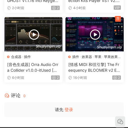
GHOST v1.1.16 Incl Keygen-
ection Kits Player VST v2.0.
R2R [WiN]（12.1MB）
0 bundle-V.R [WiN]（3.26G
运行 Kontakt8Portable\Install.exe
VIP
2小时前
2
4小时前
B）
在组件选择页面上，选中“将 VST3 插件添加到
荐
DAW”框。
STANDALONE、VST3i、VSTi、AAX* x64
更新（4.10.2024）
合成器
·
插件
插件
·
效果器
·
苹果
·
苹果效果
修复：注册某些库时出现问题（Spitfire
器
[音色生成器] Orra Audio Orr
[情感 MIDI 和弦引擎] The Fr
Tutti）
a Collider v1.0.0-itUsed [Wi
eequency BLOOMER v2 Em
修复：AAX 插件未启动
N]（5.12MB）
otional Chord Engine [WiN,
6小时前
2
16小时前
2
MacOSX]（26.99MB）
With KONTAKT, you can sound like a snare drum, a
评论
0
symphony orchestra, or anything in between, from a
universe of sampled instruments. It’s a simple sampler
请先
登录
when you want it to be, and a deep sonic scripting
laboratory when you need something more. The next
generation of the world’s favorite sampling platform gives