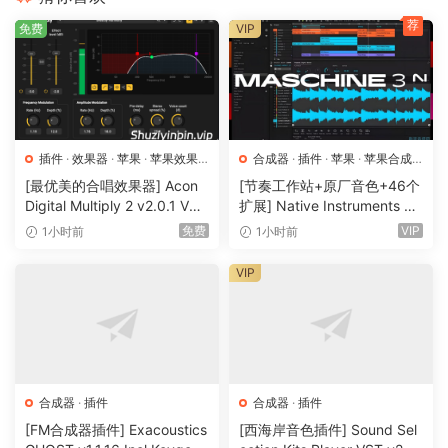
Kontakt。
荐
免费
VIP
如果第一次启动时未保存更改，您可以随时使
用 Alt + Insert 组合键或从管理器的上下文菜
单启动自动扫描：
添加 > 快速搜索已安装的库
默认情况下，库仅添加到经典浏览器（出厂内
插件
·
效果器
·
苹果
·
苹果效果
合成器
·
插件
·
苹果
·
苹果合成
器
器
容除外）。可以在库管理器设置中更改此行
[最优美的合唱效果器] Acon
[节奏工作站+原厂音色+46个
Digital Multiply 2 v2.0.1 VST
扩展] Native Instruments M
为：
VST3 AU AAX [WiN, MacOS
aschine 3.6.0-HCiSO [Mac
免费
VIP
1小时前
1小时前
库 > 在 NKS 浏览器中管理库
X]（66.3MB）
OSX]（1.41GB+32GB)
如何将 Kontakt 8 PORTABLE VST3 添加到
VIP
DAW。
方法 1（不适用于所有 DAW）：
将 Kontakt8Portable\Kontakt 8\x64\VST3\
文件夹添加为附加插件扫描文件夹。有关详细
合成器
·
插件
合成器
·
插件
信息，请参阅您的 DAW 手册。
[FM合成器插件] Exacoustics
[西海岸音色插件] Sound Sel
方法 2.