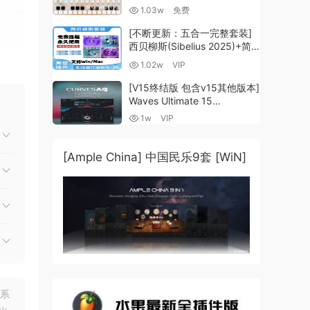
Guzheng v2.0 x64 VST
1.03w
免费
缩、侧
VST3 AU DECENT SAMPLER
[WiN, MacOSX]（158MB)
[不断更新：五合一完整套装]
西贝柳斯(Sibelius 2025)+简
声
谱插件V8+图片识别+音频识别
1.02w
VIP
+音色库+教程 [WiN,
MacOSX]（80.48GB+）
[V15终结版 包含v15其他版本]
Waves Ultimate 15
v25.05.27+一键安装版+安装
1w
VIP
方法+使用教程 [WiN,
MacOSX]
plore
（4.1GB+10.2GB+9.6GB）
[Ample China] 中国民乐9套 [WiN]
get
nds
联系