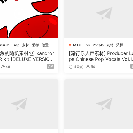
Serum
·
Trap
·
素材
·
采样
·
预置
MIDI
·
Pop
·
Vocals
·
素材
·
采样
象的随机素材包] xandror
[流行乐人声素材] Producer L
 kit [DELUXE VERSIO
ps Chinese Pop Vocals Vol.1
V, MiDi]（3.1GB）
[WAV, MiDi, REX]（3.21GB）
VIP
49
4天前
50