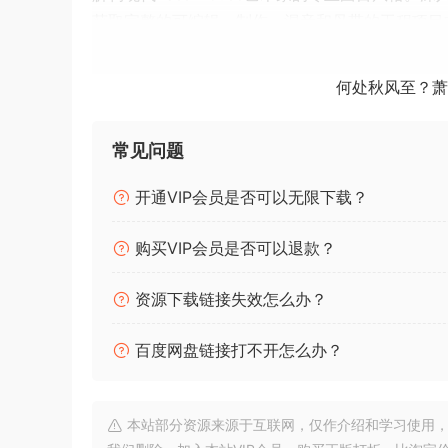
获取完整的可编辑、制作、混音和母带的工程项目
链和自动化的。改进您的工作流程，快速提升您的
为了尊重原曲的版权所有者——项目不包括原曲的
何处秋风至？萧
音）。所有声音和预设都是100%免版税。
Deconstruct Professional Track in style of mod
常见问题
techniques on your own productions.
开通VIP会员是否可以无限下载？
Get your hands on Full Editable, Produced, Mix
购买VIP会员是否可以退款？
how each element is shaped, EQ’ed, Compress
your sound to the next level FAST.
资源下载链接失效怎么办？
To respect the owners of the original track t
百度网盘链接打不开怎么办？
exact melodies and vocal stems (or any other c
and presets are 100% royalty-free.
本站部分资源来源于互联网，仅作介绍和学习使用，版权属原