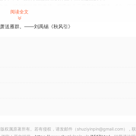
文件。缩短您的学习曲线，探索每个元素是如何塑造、EQ、压
阅读全文
声音水平。
完整旋律和声部（或任何其他从原曲提取的受版权保护或提取的
萧送雁群。——刘禹锡《秋风引》
ern Bass House artists. Dive in to learn how to apply
ed & Mastered Project File. Cut your learning curve and ex
ed, Sidechained & Automated. Improve your Workflow and 
hat this remake is made of – projects DO NOT come with the
opyrighted or extracted sounds from the original). All sou
著所有。若有侵权，请发邮件（shuziyinpin@gmail.com），