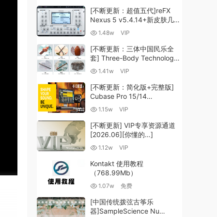
[不断更新：超值五代]reFX
Nexus 5 v5.4.14+新皮肤几十
套+原厂+全套扩展+教程
1.48w
VIP
[WiN, MacOSX]（260GB+)
[不断更新：三体中国民乐全
套] Three-Body Technology-
R2R [WiN, MacOSX]
1.41w
VIP
（35.59GB+）
[不断更新：简化版+完整版]
Cubase Pro 15/14
VR/R2R/U2B+原厂音源+插件
1.15w
VIP
+光谱层+扩展+安装 [WiN,
MacOSX]（704.0MB+）
[不断更新] VIP专享资源通道
[2026.06][你懂的…]
1.12w
VIP
Kontakt 使用教程
（768.99Mb）
1.07w
免费
[中国传统拨弦古筝乐
器]SampleScience Nu