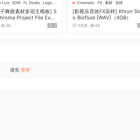
n Live
·
EDM
·
FL Studio
·
Logic
Cinematic
·
FX
·
素材
·
采样
op
·
工程
·
素材
·
采样
电子舞曲素材多宿主模板] S
[影视乐音效FX采样] Khron Stu
Chroma Project File Expa
o Biofluid [WAV]（4GB）
（2.53GB）
56
2
5天前
63
请先
登录