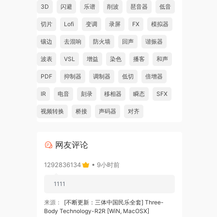
3D
闪避
乐谱
削波
琶音器
低音
切片
Lofi
变调
录屏
FX
模拟器
镶边
去混响
防火墙
回声
谐振器
波表
VSL
增益
染色
播客
和声
PDF
抑制器
调制器
低切
倍增器
IR
电音
刻录
移相器
瞬态
SFX
视频转换
桥接
声码器
对齐
网友评论
1292836134
• 9小时前
1111
来源：
[不断更新：三体中国民乐全套] Three-
Body Technology-R2R [WiN, MacOSX]