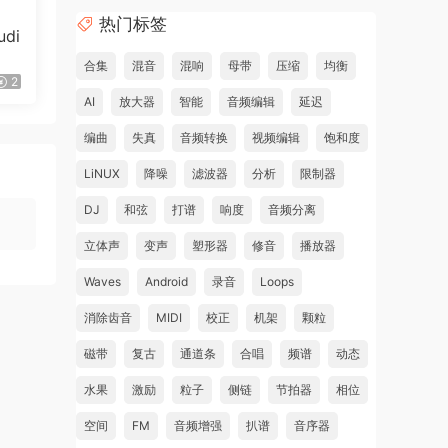
热门标签
di
合集
混音
混响
母带
压缩
均衡
2
AI
放大器
智能
音频编辑
延迟
编曲
失真
音频转换
视频编辑
饱和度
LiNUX
降噪
滤波器
分析
限制器
DJ
和弦
打谱
响度
音频分离
立体声
变声
塑形器
修音
播放器
Waves
Android
录音
Loops
消除齿音
MIDI
校正
机架
颗粒
磁带
复古
通道条
合唱
频谱
动态
水果
激励
粒子
侧链
节拍器
相位
空间
FM
音频增强
扒谱
音序器