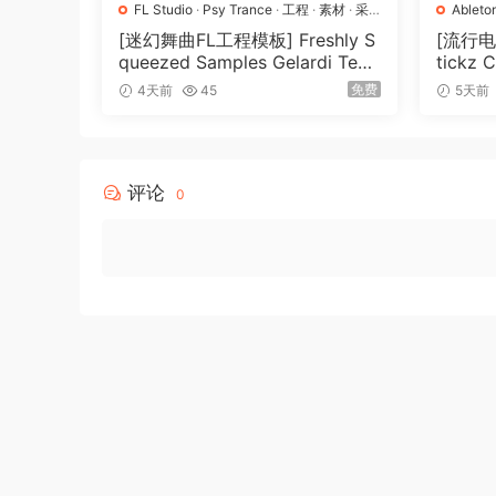
FL Studio
·
Psy Trance
·
工程
·
素材
·
采
Ableto
样
Pro
·
P
[迷幻舞曲FL工程模板] Freshly S
[流行
queezed Samples Gelardi Tem
tickz 
plate Essentials Vol.1（54.7M
nsion
免费
4天前
45
5天前
B）
评论
0