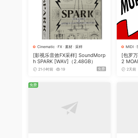
Cinematic
·
FX
·
素材
·
采样
MIDI
·
[影视乐音效FX采样] SoundMorp
[包罗万
h SPARK [WAV]（2.48GB）
2 MOAR
N] [WA
免费
21小时前
19
2天前
免费