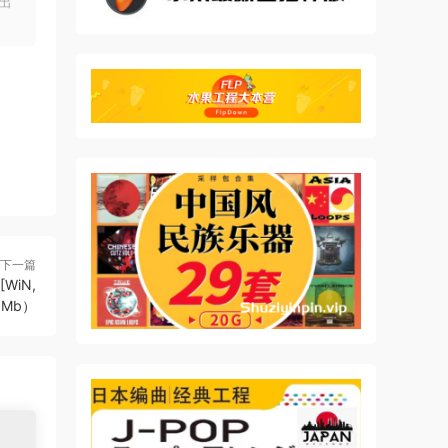
出
下一篇
[WiN,
8Mb）