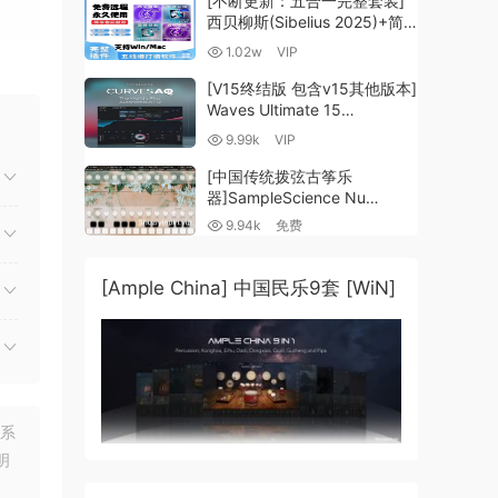
[不断更新：五合一完整套装]
西贝柳斯(Sibelius 2025)+简
谱插件V8+图片识别+音频识别
1.02w
VIP
+音色库+教程 [WiN,
MacOSX]（80.48GB+）
[V15终结版 包含v15其他版本]
Waves Ultimate 15
v25.05.27+一键安装版+安装
9.99k
VIP
方法+使用教程 [WiN,
音符
MacOSX]
[中国传统拨弦古筝乐
（4.1GB+10.2GB+9.6GB）
器]SampleScience Nu
Guzheng v2.0 x64 VST
9.94k
免费
VST3 AU DECENT SAMPLER
时。
[WiN, MacOSX]（158MB)
势。
[Ample China] 中国民乐9套 [WiN]
个音
变化
联系
明
盘时
音乐