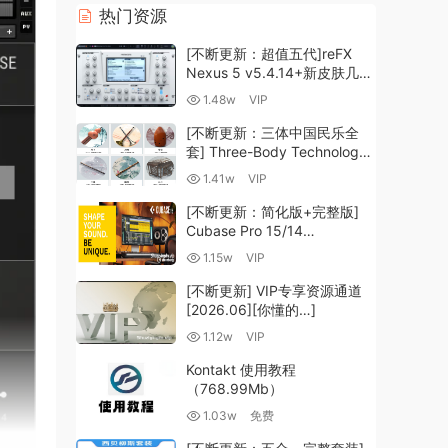
热门资源
[不断更新：超值五代]reFX
Nexus 5 v5.4.14+新皮肤几十
套+原厂+全套扩展+教程
1.48w
VIP
[WiN, MacOSX]（260GB+)
[不断更新：三体中国民乐全
套] Three-Body Technology-
R2R [WiN, MacOSX]
1.41w
VIP
（35.59GB+）
[不断更新：简化版+完整版]
Cubase Pro 15/14
VR/R2R/U2B+原厂音源+插件
1.15w
VIP
+光谱层+扩展+安装 [WiN,
MacOSX]（704.0MB+）
[不断更新] VIP专享资源通道
[2026.06][你懂的…]
1.12w
VIP
Kontakt 使用教程
（768.99Mb）
1.03w
免费