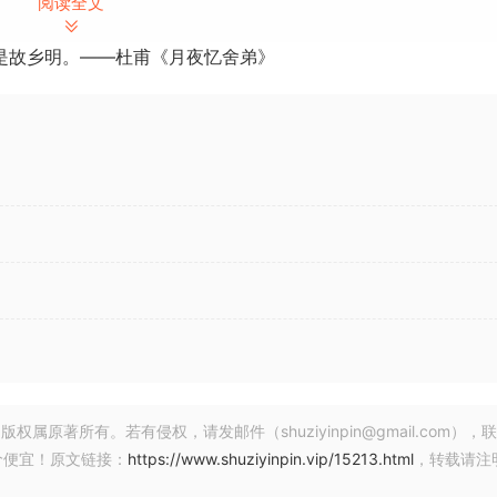
阅读全文
是故乡明。——杜甫《月夜忆舍弟》
 October 2024 | 316.40 MB
弦乐音质。演奏重叠的音符对，以完美的四度音程触发双音符连
为声音注入一种能量和生命力，尤其是当您用一次弓弦演奏它们
个音符折叠到第一个音符的释放中，这样它们听起来就像一个手
，就不会有相同的细微差别。
。为了捕捉这种感觉，样本都录制为渐强。在渐强的开始，第二
就像一个幽灵音符。然后，随着声音的增长，连音符自然会发生
著所有。若有侵权，请发邮件（shuziyinpin@gmail.com），
价便宜！原文链接：
https://www.shuziyinpin.vip/15213.html
，转载请注
样，这些不是标准的弦乐发音。这是一种特定的演奏风格，当映射到钢琴键
在音乐中使用弦乐的新方法，无论是在样本库中，还是在与伴奏