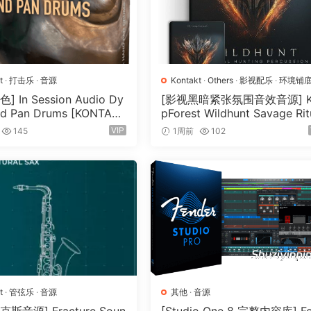
y and life you can put into the sound as you travel between 
ow stroke. You can lean into the first note expressively, and
f the first note so that they sound like one gesture. If these
together later, it wouldn’t have the same nuance.
t
·
打击乐
·
音源
Kontakt
·
Others
·
影视配乐
·
环境铺
oss different dynamics. To capture this feeling, the samples
素材
·
采样
·
音效特殊
·
音源
 In Session Audio Dy
[影视黑暗紧张氛围音效音源] K
swell, the second note can be played so lightly that the pitc
d Pan Drums [KONTAK
pForest Wildhunt Savage Rit
33GB）
Tension [WAV, KONTAKT]（7
n, as the sound grows, the slurs naturally change and adapt t
VIP
145
1周前
102
8GB）
se are not standard string articulations. It’s a specific pl
o a piano keyboard. The hope is that this particular styl
ng strings in your music, either in sample libraries, or whe
t
·
管弦乐
·
音源
其他
·
音源
ns