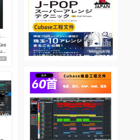
two
底
·
 are
ee
h is
ual
.6
o
VIP
aying
e of
n