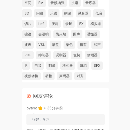
空间
FM
音频增强
扒谱
音序器
3D
闪避
乐谱
削波
琶音器
低音
切片
Lofi
变调
录屏
FX
模拟器
镶边
去混响
防火墙
回声
谐振器
波表
VSL
增益
染色
播客
和声
PDF
抑制器
调制器
低切
倍增器
IR
电音
刻录
移相器
瞬态
SFX
视频转换
桥接
声码器
对齐
网友评论
byang
• 35分钟前
很好，学习