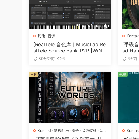
On string instruments, there’s a kind of energ
notes, especially if you play them in a single b
then let the second note fold into the release o
notes were recorded separately, then stitched 
其他
·
音源
Kontak
It’s gratifying to play these two-note slurs acr
[RealTele 音色库 ] MusicLab Re
[手碟音色]
all recorded as swells. At the beginning of the 
alTele Source Bank-R2R [WiN]
ad Han
（13.7MB）
T]（4.
hardly perceptible. It’s like a ghost note. The
30分钟前
6
6天前
keep it fresh.
VIP
免费
Like many other Osterhouse Sounds libraries, the
style which happens to work well when mapped t
playing inspires you to explore new ways of usi
working with session musicians.
Features
Kontakt
·
影视配乐
·
综合
·
音效特殊
·
音
Kontak
– Quarters, Eighths, and Sixteenths articulatio
源