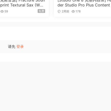
斯音源] Fracture Soun
[Studio One 8 完整内容库] F
owser. 80 total.
eprint Textural Sax (Woo
der Studio Pro Plus Content
Experiments) [KONTAK
026-R2R（166GB）
the ripple engine
免费
59
2周前
178
05MB）
ng Kontakt’s tmpro
ple is a 2 or 4 measure loop)
请先
登录
8 or above!