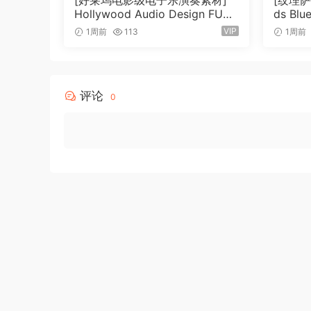
[好莱坞电影级电子乐演奏素材]
[纹理萨克
– Midi clips, available from a built in “ideas” br
Hollywood Audio Design FUTU
ds Blu
RE WORLDS [KONTAKT]（2.52
dwind 
– Natural and intuitive sample playback, using 
VIP
1周前
113
1周前
GB）
T]（4
– Samples tempo-sync to your DAW’s bpm, usi
– 345 MB (compressed)
– 684 samples, recorded at 110 BPM (each sam
评论
0
Requires the FULL version of NI Kontakt v6.
P2P
🏠 HomePage