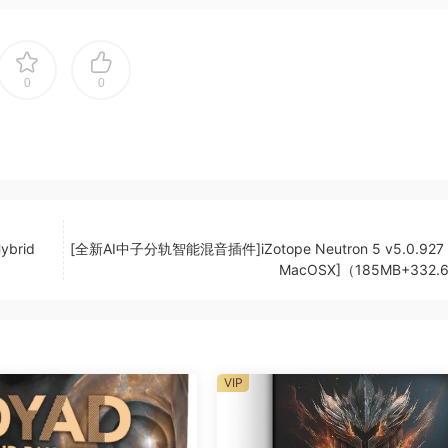
0
0
80 个。
DAW 的 bpm
ybrid
[全新AI中子分轨智能混音插件]iZotope Neutron 5 v5.0.927 
 或 4 小节循环）
MacOSX]（185MB+332.
ng expressive string textures. Play overlapping pairs of note
VIP
 two-note slurs, or “ripples”.