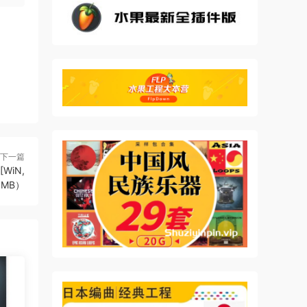
下一篇
[WiN,
6MB）
s