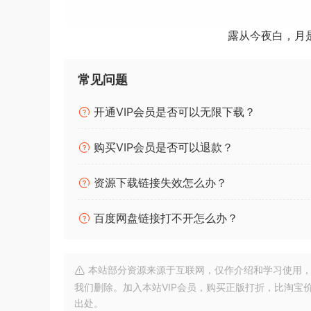
露从今夜白，月
P2P | 22
常见问题
可演奏的双音符连音符库，用于创建富有表现力的
开通VIP会员是否可以无限下载？
或“波纹”。
购买VIP会员是否可以退款？
在弦乐器上，当您在两个音符之间移动时，您可以
您可以富有表现力地倾斜第一个音符，然后让第二
资源下载链接失效怎么办？
如果这些音符是分开录制的，然后稍后拼接在一起
百度网盘链接打不开怎么办？
在不同力度下演奏这些双音符连音符是令人欣慰的
符可以演奏得非常轻，以至于几乎察觉不到音高。
并适应以保持新鲜感。
本站部分资源来源于互联网，仅作介绍和学习使用，版权属原
我们删除。加入本站VIP会员，购买正版打折，比淘宝
与许多其他 Osterhouse Sounds 库一
出处。
效果很好。希望这种特殊的演奏风格能激发您探索