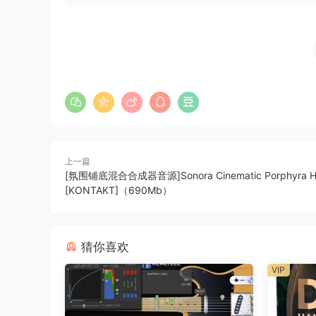
家合作时。
功能
– 四分音符、八分音符和十六分音符
– Midi 剪辑，可从内置的“创意”浏览器中获取。共 
– 使用波纹引擎自然直观地播放样本
– 使用 Kontakt 的 tmpro 将样本节奏同步到您的 
– 345 MB（压缩）
上一篇
[氛围铺底混合合成器音源]Sonora Cinematic Porphyra H
– 684 个样本，以 110 BPM 录制（每个样本是 2
[KONTAKT]（690Mb）
需要 NI Kontakt v6.8 或更高版本的完整版本！
猜你喜欢
A library of playable two-note slurs for creati
VIP
within a perfect 4th of each other to trigger the