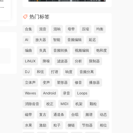
en
 2
热门标签
合集
混音
混响
母带
压缩
均衡
AI
放大器
智能
音频编辑
延迟
编曲
失真
音频转换
视频编辑
饱和度
LiNUX
降噪
滤波器
分析
限制器
DJ
和弦
打谱
响度
音频分离
立体声
变声
塑形器
修音
播放器
Waves
Android
录音
Loops
消除齿音
校正
MIDI
机架
颗粒
磁带
复古
通道条
合唱
频谱
动态
水果
激励
粒子
侧链
节拍器
相位