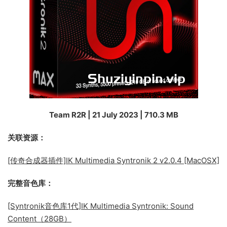
Team R2R | 21 July 2023 | 710.3 MB
关联资源：
[传奇合成器插件]IK Multimedia Syntronik 2 v2.0.4 [MacOSX]
完整音色库：
[Syntronik音色库1代]IK Multimedia Syntronik: Sound
Content（28GB）