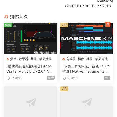
MacOSX]
（2.60GB+2.90GB+2.92GB）
猜你喜欢
荐
免费
VIP
插件
·
效果器
·
苹果
·
苹果效果
合成器
·
插件
·
苹果
·
苹果合成
器
器
[最优美的合唱效果器] Acon
[节奏工作站+原厂音色+46个
Digital Multiply 2 v2.0.1 VST
扩展] Native Instruments M
VST3 AU AAX [WiN, MacOS
aschine 3.6.0-HCiSO [Mac
免费
VIP
1小时前
1小时前
X]（66.3MB）
OSX]（1.41GB+32GB)
VIP