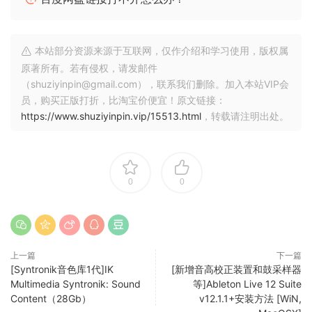
features.
Team R2R Note:
本站部分资源来源于互联网，仅作介绍和学习使用，版权属
FIXED : Libraries are not properly registered in Syntronik
原著所有。若有侵权，请发邮件
APP (it works in SampleTank4 though). Just register
（shuziyinpin@gmail.com），联系我们删除。加入本站VIP会
Syntronik 2 again with this new keygen.
员，购买正版打折，比淘宝价便宜！原文链接：
https://www.shuziyinpin.vip/15513.html
，转载请注明出处。
A witch is hiring truck drivers to deliver the 210GB factory
library.
🏠 HomePage
0
0
上一篇
下一篇
[Syntronik音色库1代]IK
[新增音高校正装置和鼓采样器
Multimedia Syntronik: Sound
等]Ableton Live 12 Suite
Content（28Gb）
v12.1.1+安装方法 [WiN,