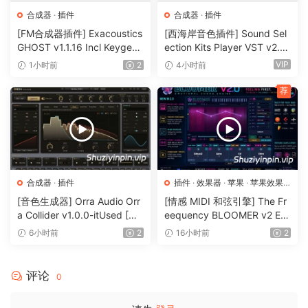
合成器
·
插件
合成器
·
插件
[FM合成器插件] Exacoustics
[西海岸音色插件] Sound Sel
GHOST v1.1.16 Incl Keygen-
ection Kits Player VST v2.0.
R2R [WiN]（12.1MB）
0 bundle-V.R [WiN]（3.26G
VIP
1小时前
2
4小时前
B）
荐
合成器
·
插件
插件
·
效果器
·
苹果
·
苹果效果
器
[音色生成器] Orra Audio Orr
[情感 MIDI 和弦引擎] The Fr
a Collider v1.0.0-itUsed [Wi
eequency BLOOMER v2 Em
N]（5.12MB）
otional Chord Engine [WiN,
6小时前
2
16小时前
2
MacOSX]（26.99MB）
评论
0