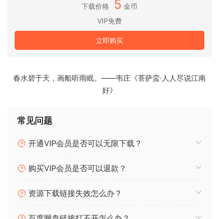
5
下载价格
金币
Team R2R 注意：
VIP免费
已修复：库未在 Syntronik APP 中正确注册（尽管它在
立即购买
SampleTank4 中有效）。只需使用这个新的注册机再次注册
Syntronik 2 即可。
一个女巫正在雇佣卡车司机来运送 210GB 的工厂库。
春水碧于天，画船听雨眠。——韦庄《菩萨蛮·人人尽说江南
好》
Syntronik 2 sets the new standard in modern virtual
synthesizers. IK’s advanced sampling techniques,
常见问题
combined with a hybrid sample and modeling synthesis
engine, power a comprehensive collection of rare and
开通VIP会员是否可以无限下载？
sought-after synths with stunning sonic accuracy and the
deepest editing.
购买VIP会员是否可以退款？
This is a massive update to the previous release, adding 11
资源下载链接失效怎么办？
new synths, exciting new, advanced, and much-requested
functionality, and a huge number of all-new presets for the
百度网盘链接打不开怎么办？
22 original synths taking advantage of all these new