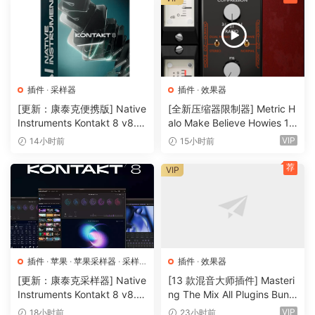
直接从 MASCHINE 2 的全彩产品图标显示屏上浏览预置和加载
任何 KOMPLETE 14 乐器或效果器，一目了然。现在，还有更
多精彩等你发现。MASCHINE 2 包含 KOMPLETE 12 SELECT
– 14 种精选 KOMPLETE 乐器和效果器。开箱即可获得一整套
专业音效，并通过 MASCHINE 硬件进行控制。
插件
·
采样器
插件
·
效果器
[更新：康泰克便携版] Native
[全新压缩器限制器] Metric H
你还能获得 2000 多种采样、200 种全新的 MASSIVE 预置和
Instruments Kontakt 8 v8.1
alo Make Believe Howies 17
100 多种新套件，所有这些都在一个精简的浏览器中，让你快
2.1 PORTABLE-vkDanilov
9 v4.1.17-R2R [WiN]（30.0
VIP
14小时前
15小时前
速、简单地找到自己想要的声音。无论你想要什么音效，
[WiN]（1.25GB）
MB）
MASCHINE 都在等着你。
荐
VIP
支持的操作系统
– macOS 10.15 或更高版本
– 苹果硅处理器或英特尔酷睿处理器
– Windows 10（最新 SP）或更高版本
插件
·
苹果
·
苹果采样器
·
采样
插件
·
效果器
器
硬件控制器
[更新：康泰克采样器] Native
[13 款混音大师插件] Masteri
Instruments Kontakt 8 v8.1
ng The Mix All Plugins Bundl
2.1 [WiN, MacOSX]（1.2GB
e v2026.08.03 [WiN, MacO
VIP
18小时前
23小时前