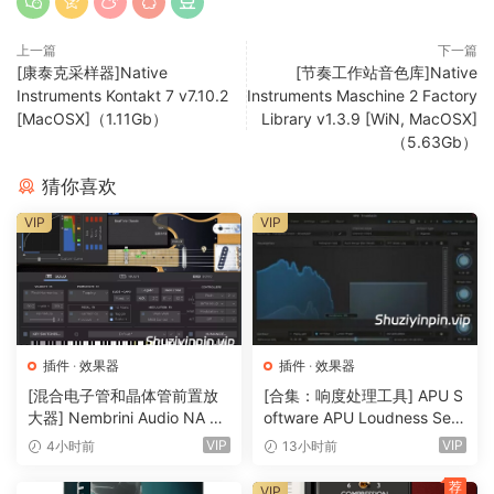
术。
混音器窗口
上一篇
下一篇
[康泰克采样器]Native
[节奏工作站音色库]Native
通过 MASCHINE 2 中的混音器窗口，将音轨打磨得更加完美。
Instruments Kontakt 7 v7.10.2
Instruments Maschine 2 Factory
轻松调整音量和平移。在带有峰值电平指示器的仪表上，可以
[MacOSX]（1.11Gb）
Library v1.3.9 [WiN, MacOSX]
清楚地看到音轨组和单个音轨的电平。调整任何一组音效的电
（5.63Gb）
平。每个通道有两个辅助发送通道，让你可以在项目中的任何
猜你喜欢
地方自由传送声音。
MASCHINE 的全新用户界面为你带来了这一切，还有更多–尖
VIP
VIP
端的音乐制作从未如此简单。
全新插件条
MASCHINE 2 的全新插件带让你以全新的方式查看乐器和效果
器。现在，每个内部乐器和效果器都有自己的布局，可实现闪
插件
·
效果器
插件
·
效果器
电般快速的视觉识别。这种直观、可视化的整合还延伸到了
[混合电子管和晶体管前置放
[合集：响度处理工具] APU S
KOMPLETE 乐器和效果器。除此之外，MASCHINE 还能处理
大器] Nembrini Audio NA Ba
oftware APU Loudness Seri
你拥有的几乎所有 VST、AU 或效果插件。
ss 3500 v1.0.0 Incl Keygen-
es v5.7.0 Incl Keygen-R2R
VIP
VIP
4小时前
13小时前
R2R [WiN]（31.0MB）
[WiN]（50.6MB）
内置更多音效
荐
VIP