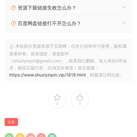
作的需要。软件经过全面改版，提供了无数新方法来支持和快
资源下载链接失效怎么办？
速追踪你的创意。该软件与各代 MASCHINE 和 MASCHINE
MIKRO* 都兼容，可与您已有的硬件配合使用。请继续阅读详
百度网盘链接打不开怎么办？
细内容…
重新设计的音频引擎
本站部分资源来源于互联网，仅作介绍和学习使用，版权属
MASCHINE 2 的音频引擎为 MASCHINE 的强大功能集添加了
原著所有。若有侵权，请发邮件
无限组和插入特效。多核支持可确保电脑以超高效的处理方式
（shuziyinpin@gmail.com），联系我们删除。加入本站VIP会
并行处理这一切，即使将软件作为 VST 或 AU 插件使用时也是
员，购买正版打折，比淘宝价便宜！原文链接：
如此。新的音频引擎现在还支持侧链，可用于经典的躲避效果
https://www.shuziyinpin.vip/1819.html
，转载请注明出处。
等。
鼓合成器
MASCHINE 2 树立了软件鼓合成的新基准。你可以用真正无与
0
0
伦比的音质创建自己的完美电子鼓和原声鼓音效。
六款独有的单音鼓插件拥有各自独特的算法，能为你提供所需
的任何打击乐音效。所有插件均可调整、自动运行，并完美集
合集
成到 MASCHINE 中，其音质来自 NI 备受赞誉的 DSP 专业技