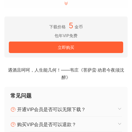
MASCHINE 2 现在允许你无限添加编组和插入效果
MASCHINE 功能强大。多核支持确保你的电脑在处理超高速的
同时处理这一切–即使将软件作为 VST 或 AU 插件模块使用时
5
下载价格
金币
也是如此。新的音频引擎现在还支持用于侧链的侧绑定，以及
用于经典躲避效果的侧绑定等…
包年VIP免费
立即购买
MASCHINE 是一款革命性的系统，用于创建触觉凹槽，并对公
认的 Kontakt 5 音效库和其他 VST、VSTi 音效库进行创造性的
位制作组织。
遇酒且呵呵，人生能几何！——韦庄《菩萨蛮·劝君今夜须沈
MASCHINE 与用于创建节拍的软件包一起，可快速、轻松地将
醉》
软件的强大功能和灵活性与硬件的触感即时性结合起来。他基
于模式的音序器、高性能采样器、一套令人难以置信的专业工
具和录音室效果、堪称典范的鼓合成器和 Kontakt 5 库，是您
常见问题
快速、专业地创作音乐的完整系统。
开通VIP会员是否可以无限下载？
旧 MASCHINE 的新活力
如果您还在使用 MASCHINE 1.x，那么 MASCHINE 2 软件升级
购买VIP会员是否可以退款？
版可以为您提供更多功能、音效和原始动力，满足现代音乐制