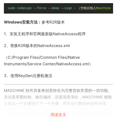
sudo codesign 
--
force 
--
deep 
--
sign 
-
（空格后拖入
Maschine
2.
WIndows安装方法：
参考R2R版本
1、安装主程序和官网最新版NativeAccess程序
2、替换R2R版本的NativeAccess.xml
（C:/Program Files/Common Files/Native
Instruments/Service Center/NativeAccess.xml）
3、使用KeyGen注册机激活
MASCHINE 软件具备将创意转化为完整音轨所需的一切功能。
无论是草图绘制、曲目编排，还是混音演出，MASCHINE 都能
让你从一个步骤进入下一个步骤，而不会打断你的创作步伐。
阅读全文
新版本完全重新设计了鼓合成器、混音器等。全新音频引擎