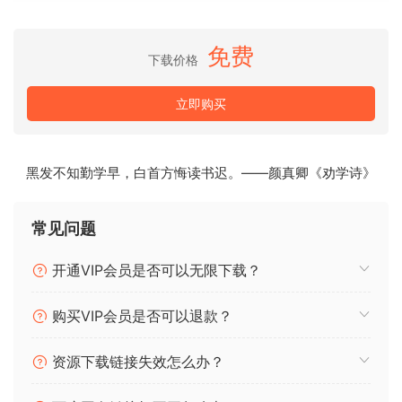
舞台定位
免费
下载价格
在维也纳音乐厅的一次详尽的录音过程中，我们采用了一种算
法，使您可以将您的声音准确地放置在我们所有音乐厅的舞台
立即购买
上，或我们其他房间的任何地方。使用Altiverb舞台定位器进行
正确的声音摆放，可以创造出令人惊叹的逼真音频全景图。
黑发不知勤学早，白首方悔读书迟。——颜真卿《劝学诗》
音乐门和延迟
为了让你的混响效果与你的音轨更紧密地联系在一起，Altiverb
常见问题
7的特点是使用音符值设置混响门。而且它是与你的歌曲节奏相
开通VIP会员是否可以无限下载？
联系的。任何混响尾巴都可以反转，并以同样的方式进行处
理，Altiverb的预延时也可以以这种方式进行设置，所以很容易
购买VIP会员是否可以退款？
将那个拍打式的延时放在音乐的地方。
亮度和混沌
资源下载链接失效怎么办？
亮度参数在脉冲响应的基础上紧密贴合经典的合成混响。这以