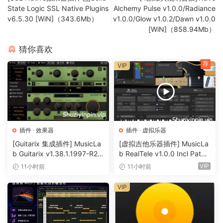
orchestral work. Or legendary rock studios from New York
State Logic SSL Native Plugins
Alchemy Pulse v1.0.0/Radiance
or Paris. But you can also put your audio in French
v6.5.30 [WiN]（343.6Mb）
v1.0.0/Glow v1.0.2/Dawn v1.0.0
Cathedrals, the Gol Gumbaz of India or London’s Wembley
[WiN]（858.94Mb）
stadium.
猜你喜欢
Vintage reverb gear
荐
VIP
Altiverb contains a tremendous amount of classic reverb
gear and purpose built echo chambers. You’ll find all the
EMT plates you want, spring reverbs, classic digital gear
like the 480, 224, the AMS RMX 16 or the EMT 240. Add
插件
·
效果器
插件
·
虚拟乐器
the Frank Sinatra and Beach Boys echo chambers and you
[Guitarix 集成插件] MusicLa
[虚拟吉他乐器插件] MusicLa
have everything you need to recreate all those classic
b Guitarix v1.38.1.1997-R2R
b RealTele v1.0.0 Incl Patch
sounds.
[WiN]（7.5MB）
ed and Keygen-R2R [WiN]
VIP
11小时前
11小时前
（13.7MB）
Experimental Responses
VIP
Grab any sound from your tracks or the Finder and toss it
on Altiverb to use it as an impulse response. Try piano