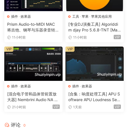
chords, breaking glass, spoken word, thunder or a drum
loop. In convolution each sample of the input is replaced
插件
·
效果器
工具
·
苹果
·
苹果其他应用
by the entire impulse response. So if you use a piano
Prism Audio-to-MIDI MAC
[专业DJ演奏工具] Algoriddi
chord as an impulse Response, and you clap your hands
将吉他、钢琴与乐器录音转换
m djay Pro 5.6.8-TNT [Mac
into Altiverb, out comes the chord.
为可编辑 MIDI
OSX]（290MB）
VIP
11小时前
11小时前
Stage Positioning
VIP
VIP
An exhaustive recording session in a Viennese concert
hall gave us an algorithm that allows you to accurately
place your sound anywhere on stage of all our concert
halls, or in any of our other rooms. Physically correct
插件
·
效果器
插件
·
效果器
sound placement using the Altiverb Stage Positioner
creates a stunningly realistic audio panorama.
[混合电子管和晶体管前置放
[合集：响度处理工具] APU S
大器] Nembrini Audio NA Ba
oftware APU Loudness Seri
ss 3500 v1.0.0 Incl Keygen-
es v5.7.0 Incl Keygen-R2R
Musical gates and delays
VIP
VIP
21小时前
1天前
R2R [WiN]（31.0MB）
[WiN]（50.6MB）
To tie your reverb effects more to your tracks Altiverb 7
评论
0
features a reverb gate that is set using note values. And it