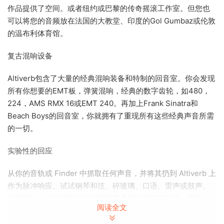
作品提供了空间。或者纽约或巴黎的传奇摇滚工作室。但您也
可以将您的音频放在法国的大教堂、印度的Gol Gumbaz或伦敦
的温布利体育馆。
复古混响设备
Altiverb包含了大量的经典混响装备和特制的回音室。你会发现
所有你想要的EMT板，弹簧混响，经典的数字齿轮，如480，
224，AMS RMX 16或EMT 240。再加上Frank Sinatra和
Beach Boys的回音室，你就拥有了重现所有这些经典声音所需
的一切。
实验性的回应
从你的音轨或 Finder 中抓取任何声音，并将其扔到 Altiverb 上
作为脉冲响应。试试钢琴和弦、碎玻璃、口语、雷声或鼓声。
在卷积中，输入的每个样本都被整个脉冲响应所取代。因此，
阅读全文
如果你使用钢琴和弦作为脉冲响应，你拍手进入Altiverb，就会
出现和弦。