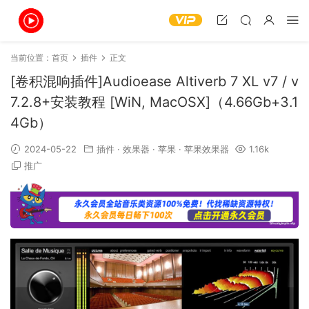
当前位置：
首页
插件
正文
[卷积混响插件]Audioease Altiverb 7 XL v7 / v
7.2.8+安装教程 [WiN, MacOSX]（4.66Gb+3.1
4Gb）
2024-05-22
插件
·
效果器
·
苹果
·
苹果效果器
1.16k
推广