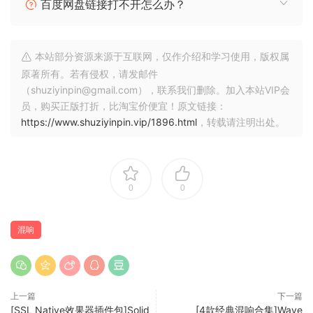
百度网盘链接打不开怎么办？
EQ永远无法做到的方式增加了一种特殊的亮度。在你的混响中
加入一点混乱的调制，并不是每一个打击都会在混响中听起来
一模一样。稍微走调的音符会在混响尾音中被调制覆盖。
本站部分资源来源于互联网，仅作介绍和学习使用，版权属
原著所有。若有侵权，请发邮件
Altiverb 7 is the industry standard convolution reverb
（shuziyinpin@gmail.com），联系我们删除。加入本站VIP会
plug-in for Mac OS X and Windows. It features top quality
员，购买正版打折，比淘宝价便宜！原文链接：
samples of real spaces to create reverb, ranging from
https://www.shuziyinpin.vip/1896.html
，转载请注明出处。
Sydney Opera House to the cockpit of a Jumbo Jet.
Altiverb 7 is efficient on the cpu, offers many parameters
to tweak the reverb, it is total recall automatable, and it has
64 bit support. Every month Altiverb 7 users receive new
0
0
impulse responses for free.
混响
Music Spaces
The Altiverb Library of Acoustics contains the most sought
after spaces for music. The main concert halls of the cities
上一篇
下一篇
of Berlin, Los Angeles Vienna and Amsterdam for your
[SSL Native效果器插件包]Solid
[4款经典混响合集]Wave