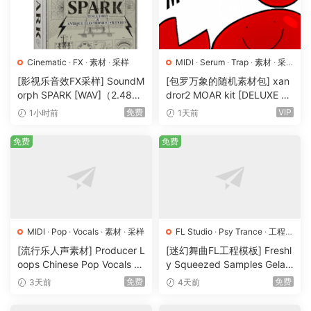
Cinematic
·
FX
·
素材
·
采样
MIDI
·
Serum
·
Trap
·
素材
·
采
样
·
预置
[影视乐音效FX采样] SoundM
[包罗万象的随机素材包] xan
orph SPARK [WAV]（2.48G
dror2 MOAR kit [DELUXE VE
B）
RSION] [WAV, MiDi]（3.1G
免费
VIP
1小时前
1天前
B）
免费
免费
MIDI
·
Pop
·
Vocals
·
素材
·
采样
FL Studio
·
Psy Trance
·
工程
·
素材
·
采样
[流行乐人声素材] Producer L
[迷幻舞曲FL工程模板] Freshl
oops Chinese Pop Vocals Vo
y Squeezed Samples Gelar
l.1 [WAV, MiDi, REX]（3.21G
di Template Essentials Vol.1
免费
免费
3天前
4天前
B）
（54.7MB）