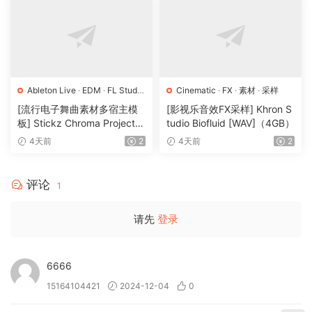
Ableton Live
·
EDM
·
FL Studio
Cinematic
·
FX
·
素材
·
采样
·
Logic Pro
·
Pop
·
工程
·
素材
·
[流行电子舞曲素材多宿主模
[影视乐音效FX采样] Khron S
采样
板] Stickz Chroma Project Fi
tudio Biofluid [WAV]（4GB）
le Expansion（2.53GB）
4天前
2
4天前
2
评论
1
请先
登录
6666
15164104421
2024-12-04
0