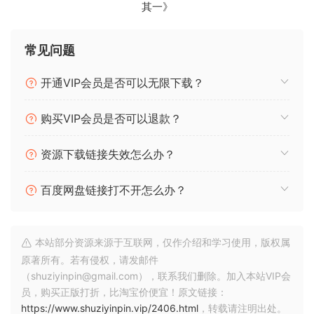
其一》
In addition to a massive library of raw sound material,
Superior Drummer 3 introduces a unique design*, a
streamlined workflow and countless features for powerful
常见问题
drum production in your computer. With Superior
Drummer 3, you have control and creative power beyond
开通VIP会员是否可以无限下载？
the imaginable. Welcome to the future.
购买VIP会员是否可以退款？
FEATURES – AT A GLANCE.
In excess of 230 GB of raw, unprocessed sounds in 44.1
资源下载链接失效怎么办？
kHz/24 bit
Recorded with an additional eleven separate room
百度网盘链接打不开怎么办？
microphones set up in a surround configuration for a
complete immersive experience
Playback in stereo or up to 11-channel surround systems
本站部分资源来源于互联网，仅作介绍和学习使用，版权属
Approx. 350 vintage and classic drum machine sounds
原著所有。若有侵权，请发邮件
New and improved scalable interface with detachable
（shuziyinpin@gmail.com），联系我们删除。加入本站VIP会
windows
员，购买正版打折，比淘宝价便宜！原文链接：
Edit Play Style, Tap2Find, Song Creator and Song Track
https://www.shuziyinpin.vip/2406.html
，转载请注明出处。