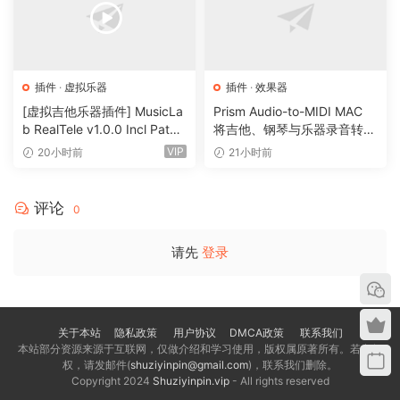
插件
·
虚拟乐器
插件
·
效果器
[虚拟吉他乐器插件] MusicLa
Prism Audio-to-MIDI MAC
b RealTele v1.0.0 Incl Patch
将吉他、钢琴与乐器录音转换
ed and Keygen-R2R [WiN]
为可编辑 MIDI
VIP
20小时前
21小时前
（13.7MB）
评论
0
请先
登录
关于本站
隐私政策
用户协议
DMCA政策
联系我们
本站部分资源来源于互联网，仅做介绍和学习使用，版权属原著所有。若有侵
权，请发邮件(
shuziyinpin@gmail.com
)，联系我们删除。
Copyright 2024
Shuziyinpin.vip
- All rights reserved