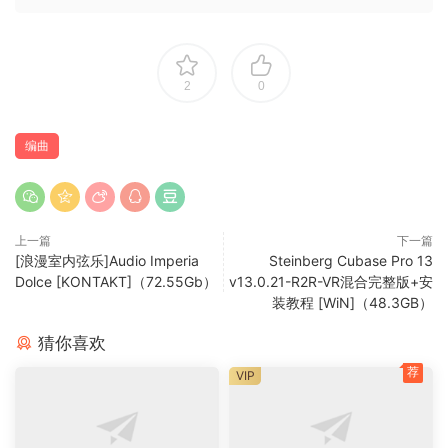
features as well as improved workflow and search
functionality
Built-in MIDI grid editor
2
0
DAW automation for built-in macro controls
Support for keyboard shortcuts
编曲
🏠 HomePage
上一篇
下一篇
[浪漫室内弦乐]Audio Imperia
Steinberg Cubase Pro 13
Dolce [KONTAKT]（72.55Gb）
v13.0.21-R2R-VR混合完整版+安
装教程 [WiN]（48.3GB）
猜你喜欢
荐
VIP