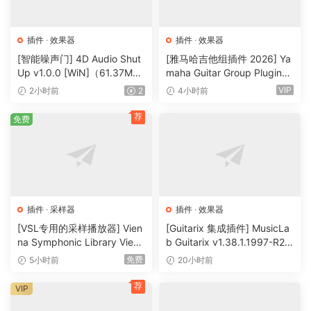
插件
·
效果器
插件
·
效果器
[智能噪声门] 4D Audio Shut
[雅马哈吉他组插件 2026] Ya
Up v1.0.0 [WiN]（61.37M
maha Guitar Group Plugins
B）
2026 Incl Keygen-R2R [Wi
VIP
2小时前
2
4小时前
N]（1.2GB）
荐
免费
插件
·
采样器
插件
·
效果器
[VSL专用的采样播放器] Vien
[Guitarix 集成插件] MusicLa
na Symphonic Library Vienn
b Guitarix v1.38.1.1997-R2R
a Synchron Player v1.3.302
[WiN]（7.5MB）
免费
5小时前
20小时前
2-ItUsеd [WiN]（141MB）
荐
VIP