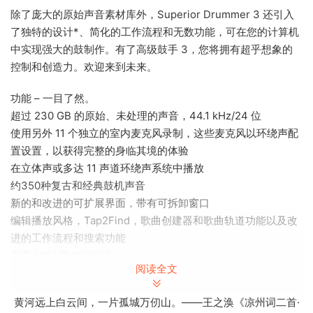
除了庞大的原始声音素材库外，Superior Drummer 3 还引入
了独特的设计*、简化的工作流程和无数功能，可在您的计算机
中实现强大的鼓制作。有了高级鼓手 3，您将拥有超乎想象的
控制和创造力。欢迎来到未来。
功能 – 一目了然。
超过 230 GB 的原始、未处理的声音，44.1 kHz/24 位
使用另外 11 个独立的室内麦克风录制，这些麦克风以环绕声配
置设置，以获得完整的身临其境的体验
在立体声或多达 11 声道环绕声系统中播放
约350种复古和经典鼓机声音
新的和改进的可扩展界面，带有可拆卸窗口
编辑播放风格，Tap2Find，歌曲创建器和歌曲轨道功能以及改
进的工作流程和搜索功能
内置 MIDI 网格编辑器
阅读全文
内置宏控件的 DAW 自动化
支持键盘快捷键
黄河远上白云间，一片孤城万仞山。——王之涣《凉州词二首·