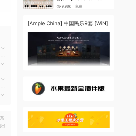
Guzheng v2.0 x64 VST
9.98k
免费
VST3 AU DECENT SAMPLER
[WiN, MacOSX]（158MB)
[Ample China] 中国民乐9套 [WiN]
联系
明出