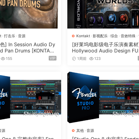
听，而是感受-体验温暖和怀旧的情感。
t
·
打击乐
·
音源
Kontakt
·
影视配乐
·
综合
·
音效特殊
·
源
 In Session Audio Dy
[好莱坞电影级电子乐演奏素材
d Pan Drums [KONTAK
Hollywood Audio Design F
性。深度采样，多达8个动态层和8个循环演奏轮次 – 这是将深
33GB）
RE WORLDS [KONTAKT]（2.
VIP
155
1周前
123
GB）
音乐：7名第一小提琴手、5名第二小提琴手、4名中提琴手、3
莱坞黄金时代的浪漫，或打造现代的爱情故事。这不仅仅是声音
音源
其他
·
音源