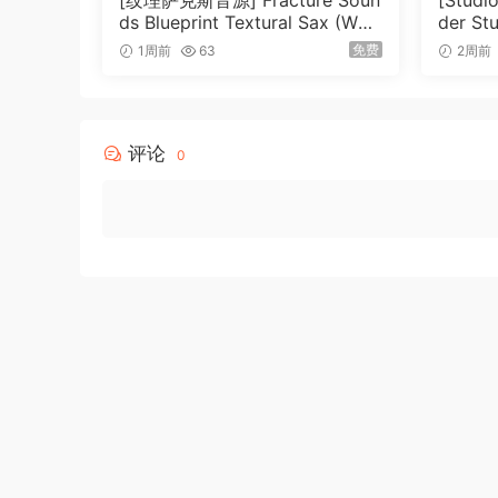
[纹理萨克斯音源] Fracture Soun
[Stud
ds Blueprint Textural Sax (Woo
der St
在Dolce中，两位大师的智慧汇聚。由才华横溢的Jasper B
dwind Experiments) [KONTAK
026-R
免费
1周前
63
2周前
聚一堂，融合了知识、激情和远见。
T]（405MB）
Dolce在与Fluid Woods、Fluid Brass和Perfo
制，与Pacific的宏伟壮观相得益彰，同时也反映了
评论
0
对完美的予以验证。
我们对卓越的执着始终不变。Dolce中的每一个
感。这种对细节的关注承诺提供了无与伦比的音乐
在Dolce中，您不仅仅是在作曲；您正在讲故事。
主要特点
一览无余
• 适用于免费的Kontakt Player，版本6.7.1或更
• 兼容NKS。