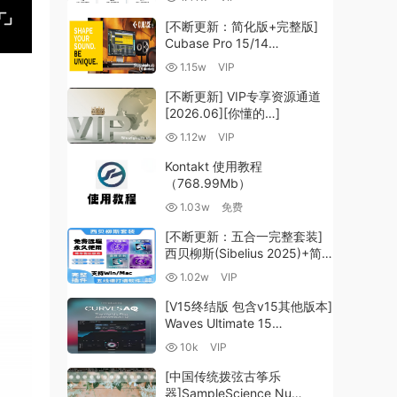
（35.59GB+）
[不断更新：简化版+完整版]
Cubase Pro 15/14
VR/R2R/U2B+原厂音源+插件
1.15w
VIP
+光谱层+扩展+安装 [WiN,
MacOSX]（704.0MB+）
[不断更新] VIP专享资源通道
[2026.06][你懂的…]
1.12w
VIP
Kontakt 使用教程
（768.99Mb）
1.03w
免费
[不断更新：五合一完整套装]
西贝柳斯(Sibelius 2025)+简
谱插件V8+图片识别+音频识别
1.02w
VIP
+音色库+教程 [WiN,
MacOSX]（80.48GB+）
[V15终结版 包含v15其他版本]
Waves Ultimate 15
v25.05.27+一键安装版+安装
10k
VIP
方法+使用教程 [WiN,
MacOSX]
[中国传统拨弦古筝乐
（4.1GB+10.2GB+9.6GB）
器]SampleScience Nu