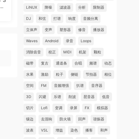
r S
3.
团队齐
LiNUX
降噪
滤波器
分析
限制器
DJ
和弦
打谱
响度
音频分离
立体声
变声
塑形器
修音
播放器
中录
Waves
Android
录音
Loops
消除齿音
校正
MIDI
机架
颗粒
音美
磁带
复古
通道条
合唱
频谱
动态
水果
激励
粒子
侧链
节拍器
相位
空间
FM
音频增强
扒谱
音序器
3D
闪避
乐谱
削波
琶音器
低音
切片
Lofi
变调
录屏
FX
模拟器
镶边
去混响
防火墙
回声
谐振器
波表
VSL
增益
染色
播客
和声