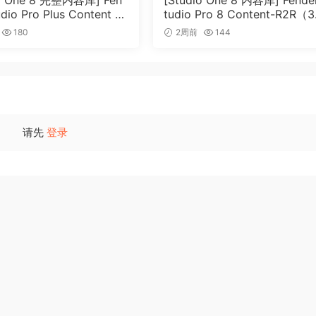
io One 8 完整内容库] Fen
[Studio One 8 内容库] Fende
udio Pro Plus Content 2
tudio Pro 8 Content-R2R（3
lunk领导的Audio Imperia和Performance Samples
2R（166GB）
5GB）
180
2周前
144
rmance Samples的Pacific、Caspian和Con Moto相同的音乐厅
与Areia密切相关的丰富性。
请先
登录
采样都经过精心策划，经历严格的细化处理，以确保无与伦比的声
体验——完美、同步和令人惊叹的逼真。
高版本。