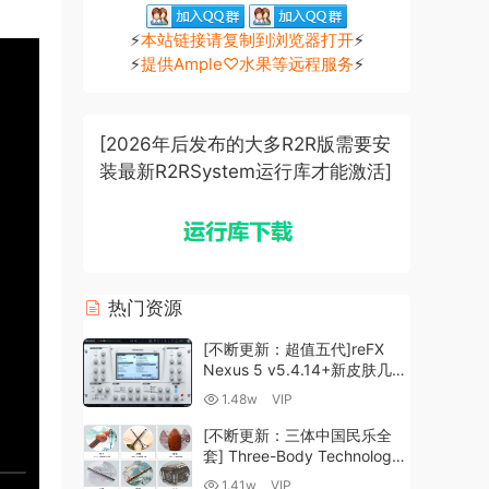
⚡
本站链接请复制到浏览器打开
⚡
⚡
提供Ample♡水果等远程服务
⚡
[2026年后发布的大多R2R版需要安
装最新R2RSystem运行库才能激活]
热门资源
[不断更新：超值五代]reFX
Nexus 5 v5.4.14+新皮肤几十
套+原厂+全套扩展+教程
1.48w
VIP
[WiN, MacOSX]（260GB+)
[不断更新：三体中国民乐全
套] Three-Body Technology-
R2R [WiN, MacOSX]
1.41w
VIP