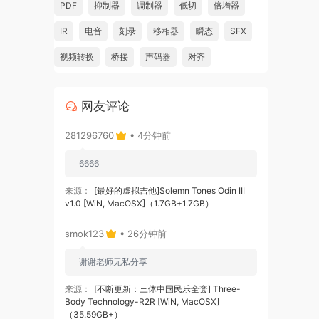
PDF
抑制器
调制器
低切
倍增器
IR
电音
刻录
移相器
瞬态
SFX
视频转换
桥接
声码器
对齐
网友评论
281296760
• 4分钟前
6666
来源：
[最好的虚拟吉他]Solemn Tones Odin III
v1.0 [WiN, MacOSX]（1.7GB+1.7GB）
smok123
• 26分钟前
谢谢老师无私分享
来源：
[不断更新：三体中国民乐全套] Three-
Body Technology-R2R [WiN, MacOSX]
（35.59GB+）