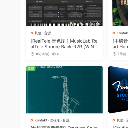
• 3名大提琴手
• 3名低音提琴手
我们与世界一流的音乐家合作，邀请您不仅仅是倾
其他
·
音源
Kontak
精心打造，充满心灵
[RealTele 音色库 ] MusicLab Re
[手碟音色]
alTele Source Bank-R2R [WiN]
ad Han
Dolce提供了从低语般的安静到雄伟的壮丽的灵活
（3.13GB）
T]（4.
16小时前
41
7天前
转化成音乐的语言。
免费
情感的画布
提供了所有独立的乐章以编写细致入微的室内弦乐
琴手、3名低音提琴手和合奏包。
从复古故事到现代故事
多个麦克风位置和混音使您能够穿越时空，重温好
关乎情感、回忆和时刻。
Kontakt
·
管弦乐
·
音源
其他
·
协同专业知识：双倍的力量