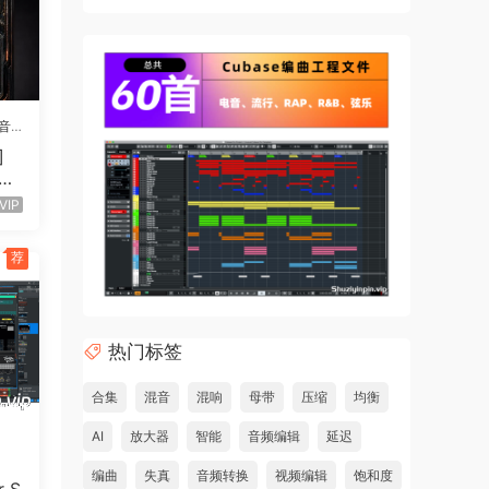
音
]
UTU
刻情感
52
VIP
荐
名大提
热门标签
合集
混音
混响
母带
压缩
均衡
，它
AI
放大器
智能
音频编辑
延迟
编曲
失真
音频转换
视频编辑
饱和度