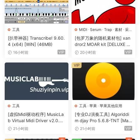
工具
MIDI
·
Serum
·
Trap
·
素材
·
采
样
·
预置
[扒带神器] Transcribe! 9.60.
[包罗万象的随机素材包] xan
4 (x64) [WiN] (46MB)
dror2 MOAR kit [DELUXE VE
RSION] [WAV, MiDi]（3.1G
VIP
VIP
16小时前
20小时前
B）
VIP
工具
工具
·
苹果
·
苹果其他应用
[虚拟Midi驱动程序] MusicLa
[专业DJ演奏工具] Algoriddi
b Virtual Midi Driver v2.0.3-
m djay Pro 5.6.8-TNT [Mac
R2R [WiN]（0.5MB）
OSX]（290MB）
VIP
21小时前
21小时前