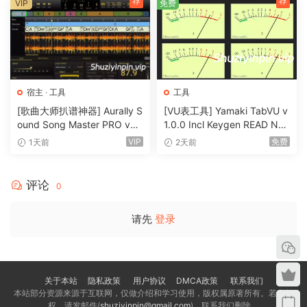
荐
荐
VIP
免费
宿主
·
工具
工具
[歌曲大师扒谱神器] Aurally S
[VU表工具] Yamaki TabVU v
ound Song Master PRO v5.
1.0.0 Incl Keygen READ NF
0.02 [WiN]（355MB）
O-R2R [WiN]（4.7MB）
VIP
免费
1天前
2天前
评论
0
请先
登录
关于本站
隐私政策
用户协议
DMCA政策
联系我们
本站部分资源来源于互联网，仅做介绍和学习使用，版权属原著所有。若有侵
权，请发邮件(
shuziyinpin@gmail.com
)，联系我们删除。