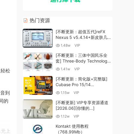
热门资源
[不断更新：超值五代]reFX
Nexus 5 v5.4.14+新皮肤几十
套+原厂+全套扩展+教程
1.48w
VIP
[WiN, MacOSX]（260GB+)
[不断更新：三体中国民乐全
套] Three-Body Technology-
R2R [WiN, MacOSX]
1.41w
VIP
以轻松
（35.59GB+）
[不断更新：简化版+完整版]
Cubase Pro 15/14
VR/R2R/U2B+原厂音源+插件
混音到
1.15w
VIP
+光谱层+扩展+安装 [WiN,
同的
MacOSX]（704.0MB+）
[不断更新] VIP专享资源通道
[2026.06][你懂的…]
1.12w
VIP
Kontakt 使用教程
单元上
（768.99Mb）