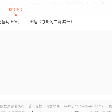
A / D 和D / A部分的响应，这是其音调的重要组成部分。此外
阅读全文
的能力。
琵琶马上催。——王翰《凉州词二首·其一》
极高要求;今天，以及明天。SPACES算法是为完善BREVERB调
的。您可以自由控制多达 38 个参数，以创建自己独特的房间
们由一流音响工程师设计的综合预设库。
需单击图形界面，您就可以设置声源的 3D 位置，并在混音中创建逼
您可以单独设计早期反射场和混响场，并完全控制任何参数。通过
显运动。
 of the hardware unit, making BREVERB 2 truer to the sou
und of more than 50 new ambient spaces at your fingertips
fted by Overloud engineers who referenced the preferred r
著所有。若有侵权，请发邮件（shuziyinpin@gmail.com），