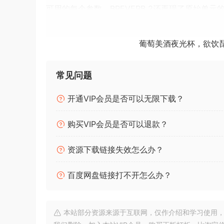
可用的每个参数。BREVERB 2还再现了原始单元的
和GATE部分扩展了声音功能，超越了原始处理器
葡萄美酒夜光杯，欲饮
两种空间算法
SPACES 算法旨在满足像您这样的音频专业人士的
而创建的，是根据任何现代录音的混音需求量身定制
常见问题
音。或者，如果您的截止日期很紧，您可以使用我
开通VIP会员是否可以无限下载？
源算法
BREVERB 2具有新的SOURCE混响算法。只
购买VIP会员是否可以退款？
景图。SOURCE 算法是后期制作的理想工具。
资源下载链接失效怎么办？
化，您可以实时控制声源的位置，并创建声源的明
BREVERB 2 Emulates the analog output section
百度网盘链接打不开怎么办？
the originals. With BREVERB 2 you have the so
All ambience settings have been carefully cra
本站部分资源来源于互联网，仅作介绍和学习使用，版权属原