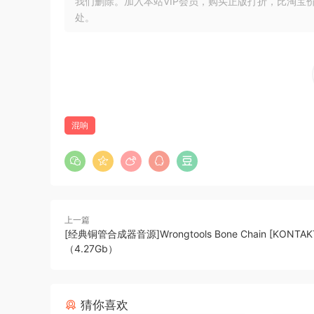
and ambience choices of top sound designers. 
我们删除。加入本站VIP会员，购买正版打折，比淘宝
处。
production, and many of them are optimized for
Don’t waste time flipping through dozens of dif
BREVERB 2 you can find it in one click, with n
Lexi algorithms
Designed to recreate the tone of the most famo
混响
Lexicon 480*, you have the full control of ever
reproduces the response of the A/D and D/A sect
tone. In addition, the EQ and the GATE sectio
possible with the original processors.
Two SPACES algorithms
上一篇
[经典铜管合成器音源]Wrongtools Bone Chain [KONTAK
SPACES algorithms are designed to meet the ex
（4.27Gb）
as well as tomorrow. Created to complete the 
mixing needs of any modern recordings. You ar
unique room sound. Or, if you are on a tight d
猜你喜欢
designed by top-notch sound engineers.