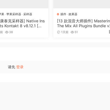
苹果
·
苹果采样器
·
采样器
插件
·
效果器
泰克采样器] Native Ins
[13 款混音大师插件] Masteri
s Kontakt 8 v8.12.1 [Wi
The Mix All Plugins Bundle 
cOSX]（1.2GB+）
26.08.03 [WiN, MacOSX]（1
时前
38
1天前
51
MB+）
请先
登录