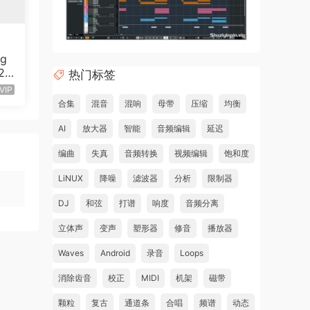
ng
v20
热门标签
80
VIP
合集
混音
混响
母带
压缩
均衡
AI
放大器
智能
音频编辑
延迟
编曲
失真
音频转换
视频编辑
饱和度
LiNUX
降噪
滤波器
分析
限制器
DJ
和弦
打谱
响度
音频分离
立体声
变声
塑形器
修音
播放器
Waves
Android
录音
Loops
消除齿音
校正
MIDI
机架
磁带
颗粒
复古
通道条
合唱
频谱
动态