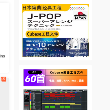
n set
is
ith
ns
POR
25
荐