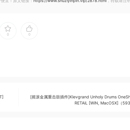
They cover a wide range of applications from mixing to p
价便宜！原文链接：
https://www.shuziyinpin.vip/2878.html
，转载请注
 a particular instrument, from drums to vocals to guitars 
ferent reverb plug-ins, looking for the right room sound. W
o compromises in sound quality.
0
0
us units of the ’80s and ’90s, like the Lexicon 224* and th
y parameter available on the original unit. BREVERB 2 also
ions of the original units, which are an essential part of t
ns extend the sound capabilities, going beyond what was
T]
[摇滚金属重击鼓插件]Klevgrand Unholy Drums OneSho
tremely high demands of audio professionals like you; tod
RETAiL [WiN, MacOSX]（5
BREVERB palette, the SPACES algorithms are tailored to th
e free to control up to 38 parameters to create your own
eadline, you can use our comprehensive library of presets,