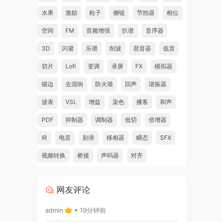
水果
激励
粒子
侧链
节拍器
相位
空间
FM
音频增强
扒谱
音序器
3D
闪避
乐谱
削波
琶音器
低音
切片
Lofi
变调
录屏
FX
模拟器
镶边
去混响
防火墙
回声
谐振器
波表
VSL
增益
染色
播客
和声
PDF
抑制器
调制器
低切
倍增器
IR
电音
刻录
移相器
瞬态
SFX
视频转换
桥接
声码器
对齐
网友评论
admin
• 19分钟前