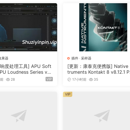
thm. With a simple click on the graphic interface you ca
ate life-like panoramas in your mix. The SOURCE algorithm 
arately design the early reflections and reverberant field, w
ation you can have real-time control of the position of the
f the sound sources.
效果器
插件
·
采样器
响度处理工具] APU Soft
[更新：康泰克便携版] Native I
PU Loudness Series v5.
truments Kontakt 8 v8.12.1 
cl Keygen-R2R [WiN]（5
TABLE-vkDanilov [WiN]（1.
VIP
时前
28
17小时前
35
）
GB）
VIP