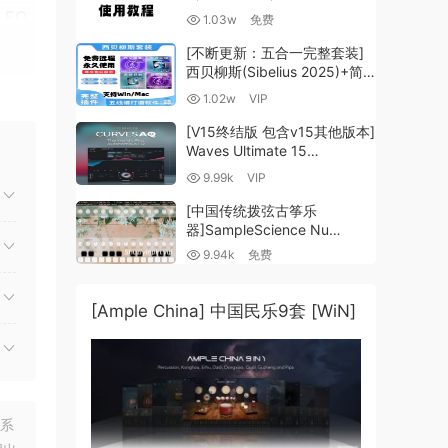
，EQ
1.03w
免费
[不断更新：五合一完整套装]
西贝柳斯(Sibelius 2025)+简
谱插件V8+图片识别+音频识别
1.02w
VIP
+音色库+教程 [WiN,
色板
MacOSX]（80.48GB+）
[V15终结版 包含v15其他版本]
声
Waves Ultimate 15
v25.05.27+一键安装版+安装
9.99k
VIP
方法+使用教程 [WiN,
MacOSX]
[中国传统拨弦古筝乐
（4.1GB+10.2GB+9.6GB）
器]SampleScience Nu
真的全
Guzheng v2.0 x64 VST
9.94k
免费
VST3 AU DECENT SAMPLER
自动
[WiN, MacOSX]（158MB)
[Ample China] 中国民乐9套 [WiN]
nd of
.
oom
联系