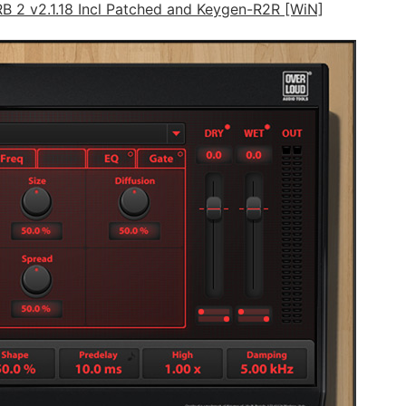
 v2.1.18 Incl Patched and Keygen-R2R [WiN]