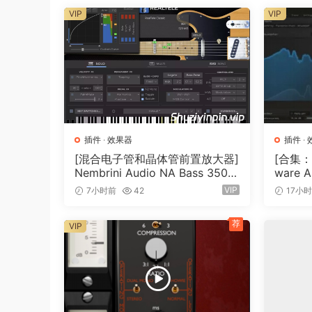
VIP
VIP
SOURCE algorithm
BREVERB 2 features a new SOURCE reverb algori
the 3D position of your sound sources and cre
the ideal tool for post-production. You can sep
full control over any parameter. Through autom
sound source and create apparent movement o
插件
·
效果器
插件
·
🏠 HomePage
[混合电子管和晶体管前置放大器]
[合集：
Nembrini Audio NA Bass 3500
ware A
v1.0.0 Incl Keygen-R2R [WiN]
7.0 In
VIP
7小时前
42
17小
（31.0MB）
0.6MB
荐
VIP