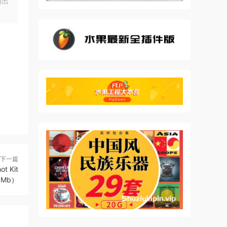
ost-
明出
etc.
ith
e
heir
下一篇
t Kit
ay,
93Mb）
e