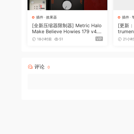
插件
·
效果器
插件
·
[全新压缩器限制器] Metric Halo
[更新：康
Make Believe Howies 179 v4.1.1
trument
7-R2R [WiN]（30.0MB）
N, Ma
VIP
18小时前
51
21小
评论
0