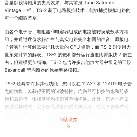
音量以获得饱满的失真效果。与其前身 Tube Saturator
Vintage 一样，TS-2 基于电路模拟技术，能够捕捉模拟电路的
每一个细微差别。
由各个电子管、电阻器和电容器组成的电路被转换成数学方程
组，并通过数值求解产生与真实电路完全相同的声音。原版电
子管实时计算解需要消耗大量的 CPU 资源，而 TS-2 则使用大
量预先计算的解表。TS-2 的饱和部分运行速度比原版快 7 倍左
右，但建模更加精确。TS-2 包含许多吉他放大器中常见的三段
Baxandall 型均衡器的原始电路模拟。
TS-2 还具有许多其他功能。您可以在 12AX7 和 12AU7 电子管
之间切换，以获得不同的谐波特性。均衡器可切换为饱和前或
饱和后运行。饱和度和均衡器可单独切换。此外，它还具有 2
倍过采样模式，采用极高质量的重采样算法。使用 2 倍模式可
以衰减混叠失真谐波。使用混音控制可将处理后的声音与原始
阅读全文
声音混合。最后，TS-2 拥有精美的界面。