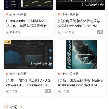
about 7x faster than the original and yet the modelling is
even more accurate. TS-2 includes the original circuit
插件
·
效果器
插件
·
效果器
simulation of the three band Baxandall type EQ as found in
Prism Audio-to-MIDI MAC
[混合电子管和晶体管前置放
many guitar amplifiers.
将吉他、钢琴与乐器录音转换
大器] Nembrini Audio NA Ba
为可编辑 MIDI
ss 3500 v1.0.0 Incl Keygen-
VIP
8小时前
18小时前
TS-2 has many other features. You can switch between
R2R [WiN]（31.0MB）
12AX7 and 12AU7 tubes for different harmonic
VIP
characteristics. The EQ can be switched to run pre or post
saturation. Saturation and EQ are separately switchable.
Also there is a 2x oversampling mode using a very high
quality resampling algorithm. Use 2x mode to attenuate
aliased distortion harmonics. Use the mix control to blend
插件
·
效果器
插件
·
采样器
the processed sound with the original. And finally, TS-2
[合集：响度处理工具] APU S
[更新：康泰克便携版] Native
has a gorgeous interface.
oftware APU Loudness Seri
Instruments Kontakt 8 v8.1
es v5.7.0 Incl Keygen-R2R
2.1 PORTABLE-vkDanilov
VIP
1天前
1天前
[WiN]（50.6MB）
[WiN]（1.25GB）
x64: AAX, VST3, VST2 | *x86: VST3, VST2
评论
Just install. Same AppID as previous
0