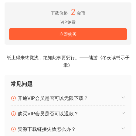
x64：AAX、VST3、VST2 | *x86：VST3、
2
VST2
下载价格
金币
VIP免费
只需安装。AppID 与上一版本相同。TCD
添加了 VST3 预设，方便使用。
立即购买
如果选择，它们会安装到 x64 的
ProgramData 和 x86 的 My Documents 中。
纸上得来终觉浅，绝知此事要躬行。——陆游《冬夜读书示子
尽情享受吧！
聿》
-TCD
常见问题
*x86 表示
此 TCD 版本包含上一版本 v2.17。Wave Arts
开通VIP会员是否可以无限下载？
现已弃用
此插件的 x86 版本。
购买VIP会员是否可以退款？
尽管 x86 版本已经过时，但他们刚刚收到了
无 MAC 地址文件补丁，因此整个版本
资源下载链接失效怎么办？