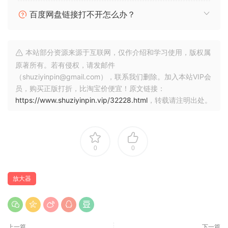
完全符合这方面要求。
百度网盘链接打不开怎么办？
重新打包目的：嗯？为了让它正常工作？
我们发现 Wave Arts 将 TS2Data
文件移到了它们自己的文件夹中。现在，这些
本站部分资源来源于互联网，仅作介绍和学习使用，版权属
文件
原著所有。若有侵权，请发邮件
可以正确安装，同时会
（shuziyinpin@gmail.com），联系我们删除。加入本站VIP会
删除 ProgramData 中产品文件夹根目录中的
员，购买正版打折，比淘宝价便宜！原文链接：
https://www.shuziyinpin.vip/32228.html
，转载请注明出处。
所有文件
。
除了
常规升级（如果是新机器，则需要清理）
0
0
安装外，无需最终用户干预。
放大器
但是：上面的代码现在会破坏 x86 系统。如果
你
安装了一个或多个 x86 插件，系统会创建符号
链接
上一篇
下一篇