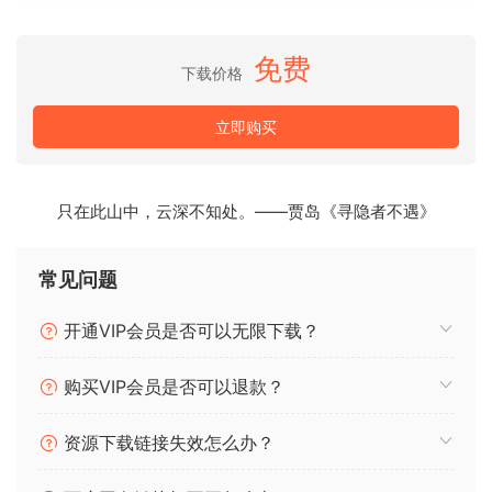
No signal smearing! No stereo narrowing! No spectral
shifts or transient loss! Because at the heart of this plugin
免费
下载价格
lies an ultra-transparent philosophy. It tends to deliver
much higher loudness compared to its competitors— but it
立即购买
does so in a very different way, without sacrificing that
sought-after analog feel.
只在此山中，云深不知处。——贾岛《寻隐者不遇》
And best of all: it does this without making you feel the
difference between the original and the processed signal.
常见问题
The plugins remain free —support the developer if you
can.
开通VIP会员是否可以无限下载？
购买VIP会员是否可以退款？
Here’s what’s new:
Unfortunately, this will be the final update.
资源下载链接失效怎么办？
Now performs internal x16 oversampling.
A numeric readout has been added to the