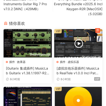
Instruments Guitar Rig 7 Pro
Everything Bundle v2025.6 Incl
v7.0.2 [WiN]（429MB）
Keygen-R2R [MacOSX]
（5.02GB)
猜你喜欢
荐
VIP
插件
·
效果器
插件
·
虚拟乐器
[Guitarix 集成插件] MusicLa
[虚拟吉他乐器插件] MusicLa
b Guitarix v1.38.1.1997-R2R
b RealTele v1.0.0 Incl Patch
[WiN]（7.5MB）
ed and Keygen-R2R [WiN]
VIP
8小时前
8小时前
（13.7MB）
VIP