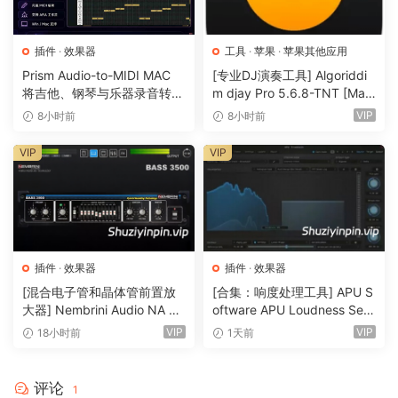
插件
·
效果器
工具
·
苹果
·
苹果其他应用
Prism Audio-to-MIDI MAC
[专业DJ演奏工具] Algoriddi
将吉他、钢琴与乐器录音转换
m djay Pro 5.6.8-TNT [Mac
为可编辑 MIDI
OSX]（290MB）
VIP
8小时前
8小时前
VIP
VIP
插件
·
效果器
插件
·
效果器
[混合电子管和晶体管前置放
[合集：响度处理工具] APU S
大器] Nembrini Audio NA Ba
oftware APU Loudness Seri
ss 3500 v1.0.0 Incl Keygen-
es v5.7.0 Incl Keygen-R2R
VIP
VIP
18小时前
1天前
R2R [WiN]（31.0MB）
[WiN]（50.6MB）
评论
1