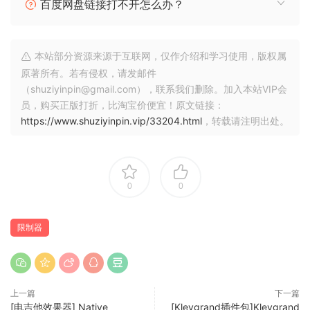
百度网盘链接打不开怎么办？
gain reduction meter, with improved
response speed.
The color palette has been changed for
本站部分资源来源于互联网，仅作介绍和学习使用，版权属
both the interface and the gain reduction
原著所有。若有侵权，请发邮件
（shuziyinpin@gmail.com），联系我们删除。加入本站VIP会
meter.
员，购买正版打折，比淘宝价便宜！原文链接：
Minor UI tweaks.
https://www.shuziyinpin.vip/33204.html
，转载请注明出处。
Major DSP improvements, now with a more
detailed dual-stage processing structure.
0
0
🏠 HomePage
限制器
上一篇
下一篇
[电吉他效果器] Native
[Klevgrand插件包]Klevgrand