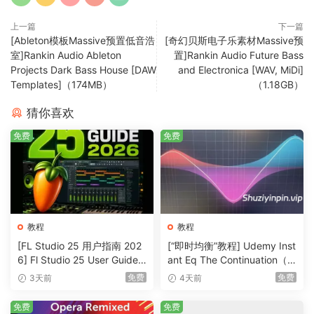
上一篇
下一篇
[Ableton模板Massive预置低音浩
[奇幻贝斯电子乐素材Massive预
室]Rankin Audio Ableton
置]Rankin Audio Future Bass
Projects Dark Bass House [DAW
and Electronica [WAV, MiDi]
Templates]（174MB）
（1.18GB）
猜你喜欢
免费
免费
教程
教程
[FL Studio 25 用户指南 202
[“即时均衡”教程] Udemy Inst
6] Fl Studio 25 User Guide 2
ant Eq The Continuation（3
026（1MB）
36MB）
免费
免费
3天前
4天前
免费
免费