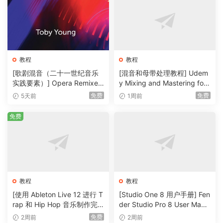
教程
教程
[歌剧混音（二十一世纪音乐
[混音和母带处理教程] Udem
实践要素）] Opera Remixed
y Mixing and Mastering for
(Elements in Twenty-First C
Producers [TUTORiAL]（6.
免费
免费
5天前
1周前
entury Music Practice)（2M
51GB）
B）
免费
教程
教程
[使用 Ableton Live 12 进行 T
[Studio One 8 用户手册] Fen
rap 和 Hip Hop 音乐制作完
der Studio Pro 8 User Manu
整教程] Udemy Trap and Hi
al v8.1.0-R2R（931MB）
免费
2周前
2周前