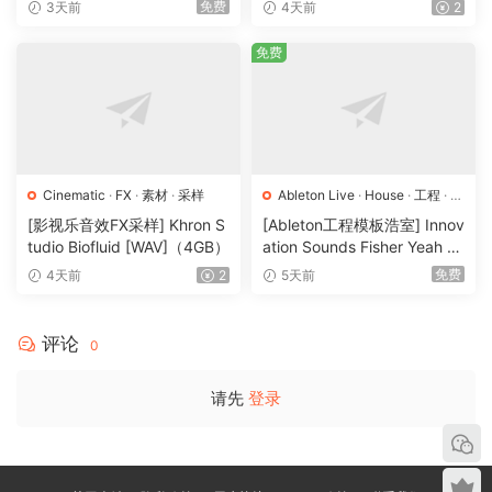
di Template Essentials Vol.1
le Expansion（2.53GB）
免费
3天前
4天前
2
（54.7MB）
免费
Cinematic
·
FX
·
素材
·
采样
Ableton Live
·
House
·
工程
·
素
材
·
采样
[影视乐音效FX采样] Khron S
[Ableton工程模板浩室] Innov
tudio Biofluid [WAV]（4GB）
ation Sounds Fisher Yeah T
he Girls (Rmv Remake)（13
免费
4天前
2
5天前
5.25MB）
评论
0
请先
登录