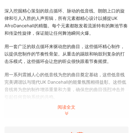
深入挖掘精心策划的鼓点循环、脉动的低音线、朗朗上口的旋
律和引人入胜的人声剪辑，所有元素都精心设计以捕捉UK
AfroDancehall的精髓。每个元素都散发着流派特有的舞池节奏
和传染性旋律，保证能让任何舞池瞬间火爆。
用一套广泛的鼓点循环来驱动您的曲目，这些循环精心制作，
以提供您制作的节奏性骨架。从重击的踢鼓和响鼓到复杂的打
击乐模式，这些循环会让您的听众很快跟着节奏摇摆。
用一系列震撼人心的低音线为您的曲目奠定基础，这些低音线
完美调谐以与现代UK Dancehall的能量氛围相得益彰。这些低
音线将为您的制作增添重量和力量，确保您的曲目强烈冲击并
引起任何音响系统的共鸣。
阅读全文
用一系列精心制作的旋律元素创作难忘的旋律和引人入胜的旋
律。从朗朗上口的合成线到灵魂人声剪辑，这些旋律将为您的
曲目添加层层传染性的钩子和迷人的和声，使听众在音乐停止
后依然哼唱。