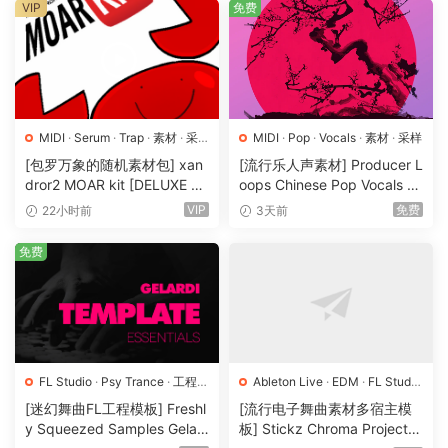
humming along long after the music stops.
VIP
免费
With UK AfroDancehall, you have the tools to create tracks
that will ignite dancefloors and captivate audiences
worldwide. Whether you’re a seasoned producer or just
starting out, this sample pack provides the essential
MIDI
·
Serum
·
Trap
·
素材
·
采
MIDI
·
Pop
·
Vocals
·
素材
·
采样
elements to craft authentic and infectious tracks.
样
·
预置
[包罗万象的随机素材包] xan
[流行乐人声素材] Producer L
dror2 MOAR kit [DELUXE VE
oops Chinese Pop Vocals Vo
210 Samples
RSION] [WAV, MiDi]（3.1G
l.1 [WAV, MiDi, REX]（3.21G
VIP
免费
22小时前
3天前
B）
B）
FANTASTiC
免费
🏠 HomePage
FL Studio
·
Psy Trance
·
工程
·
Ableton Live
·
EDM
·
FL Studio
素材
·
采样
·
Logic Pro
·
Pop
·
工程
·
素材
·
[迷幻舞曲FL工程模板] Freshl
[流行电子舞曲素材多宿主模
采样
y Squeezed Samples Gelar
板] Stickz Chroma Project Fi