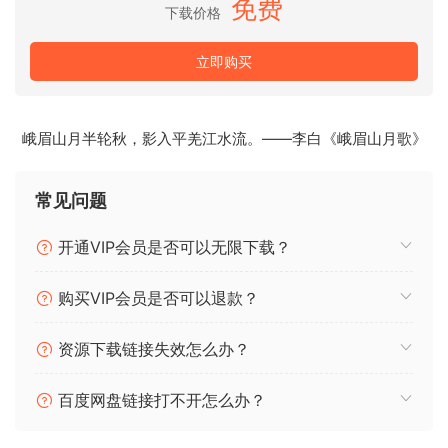
免费
下载价格
有了UK AfroDancehall，您有了创造能够点燃舞池并吸引全球
立即购买
观众的曲目的工具。无论您是经验丰富的制作人还是刚开始，
这个采样包提供了创造真实和传染性曲目的基本元素。
包含210个样本
峨眉山月半轮秋，影入平羌江水流。——李白《峨眉山月歌》
Immerse yourself in the vibrant sounds of UK
常见问题
AfroDancehall, a genre that seamlessly blends the
infectious energy of Afrobeats with the bass-heavy
开通VIP会员是否可以无限下载？
grooves of UK dancehall. This meticulously crafted sample
pack delivers an arsenal of royalty-free sounds to fuel your
购买VIP会员是否可以退款？
productions with authentic flair.
资源下载链接失效怎么办？
Delve into a treasure trove of expertly curated drum loops,
pulsating basslines, catchy melodies, and captivating vocal
百度网盘链接打不开怎么办？
chops, all meticulously designed to capture the essence of
UK AfroDancehall. Each element exudes the genre’s