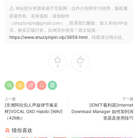
signature blend of dancefloor-ready rhythms and
本站部分资源来源于互联网，仅作介绍和学习使用，版权属
infectious melodies, guaranteed to set any dance floor on
原著所有。若有侵权，请发邮件
fire. Drive your tracks with an extensive collection of drum
（shuziyinpin@gmail.com），联系我们删除。加入本站VIP会
loops, meticulously crafted to provide the rhythmic
员，购买正版打折，比淘宝价便宜！原文链接：
backbone of your productions. From hard-hitting kicks and
https://www.shuziyinpin.vip/3659.html
，转载请注明出处。
snares to intricate percussive patterns, these loops will
have your listeners moving to the beat in no time.
Lay down the foundation for your tracks with a selection of
0
0
earth-shattering basslines, perfectly tuned to complement
the energetic vibe of modern UK dancehall. These
basslines will add weight and power to your productions,
ensuring that your tracks hit hard and resonate with any
上一篇
下一篇
sound system. Craft unforgettable melodies and
[非洲阿拉伯人声旋律节奏采
[IDM下载利器]Internet
captivating riffs with a vast array of expertly crafted
样]VOCAL GXD Habibi [WAV]
Download Manager 如何加到浏
melodic elements. From catchy synth lines to soulful vocal
（42Mb）
览器及使用技巧
chops, these melodies will add layers of infectious hooks
猜你喜欢
and captivating harmonies to your tracks, leaving listeners