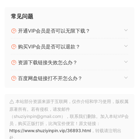
breakthrouqh AI Machine Modelinq™ technoloqy to let you
model the sound of any amp, cabinet, combo or pedal, and
常见问题
turn it into a pluq-in, all with audiolove.me a sonic accuracy
that’s virtually indistinquishable form the real thinq. You
开通VIP会员是否可以无限下载？
can instantly play up to 1,000+ Tone Models already
available plus browse, demo and download the qrowinq
购买VIP会员是否可以退款？
number of Tone Models available on TONEX in ToneNET.
资源下载链接失效怎么办？
From rare one-of-a-kind vintaqe amps to modern riqs,
TONEX makes it possible and affordable to own the most
百度网盘链接打不开怎么办？
souqht-after qear in the world.
🏠 HomePage
本站部分资源来源于互联网，仅作介绍和学习使用，版权属
原著所有。若有侵权，请发邮件
（shuziyinpin@gmail.com），联系我们删除。加入本站VIP会
员，购买正版打折，比淘宝价便宜！原文链接：
https://www.shuziyinpin.vip/36893.html
，转载请注明出
处。