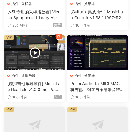
插件
·
采样器
插件
·
效果器
[VSL专用的采样播放器] Vien
[Guitarix 集成插件] MusicLa
na Symphonic Library Vienn
b Guitarix v1.38.1.1997-R2R
a Synchron Player v1.3.302
[WiN]（7.5MB）
免费
25分钟前
16小时前
2-ItUsеd [WiN]（141MB）
荐
VIP
插件
·
虚拟乐器
插件
·
效果器
[虚拟吉他乐器插件] MusicLa
Prism Audio-to-MIDI MAC
b RealTele v1.0.0 Incl Patch
将吉他、钢琴与乐器录音转换
ed and Keygen-R2R [WiN]
为可编辑 MIDI
VIP
16小时前
16小时前
（13.7MB）
VIP
VIP