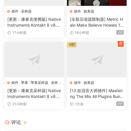
插件
·
采样器
插件
·
效果器
[更新：康泰克便携版] Native
[全新压缩器限制器] Metric H
Instruments Kontakt 8 v8.1
alo Make Believe Howies 17
2.1 PORTABLE-vkDanilov
9 v4.1.17-R2R [WiN]（30.0
VIP
17小时前
18小时前
[WiN]（1.25GB）
MB）
荐
VIP
插件
·
苹果
·
苹果采样器
·
采样
插件
·
效果器
器
[更新：康泰克采样器] Native
[13 款混音大师插件] Masteri
Instruments Kontakt 8 v8.1
ng The Mix All Plugins Bundl
2.1 [WiN, MacOSX]（1.2GB
e v2026.08.03 [WiN, MacO
VIP
21小时前
1天前
+）
SX]（180MB+）
评论
0