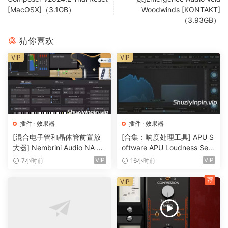
[MacOSX]（3.1GB）
Woodwinds [KONTAKT]
-TCD
（3.93GB）
This release cannot be affected by IK
猜你喜欢
Product Manager.
VIP
VIP
Requires Microsfoft Visual C++ 2015-2019
Redistributable
v14.27.29016.0 (x64) or greater.
Repack purpose: To return to the stability
插件
·
效果器
插件
·
效果器
that the previous
[混合电子管和晶体管前置放
[合集：响度处理工具] APU S
version enjoyed.
大器] Nembrini Audio NA Ba
oftware APU Loudness Seri
ss 3500 v1.0.0 Incl Keygen-
es v5.7.0 Incl Keygen-R2R
VIP
VIP
7小时前
16小时前
R2R [WiN]（31.0MB）
[WiN]（50.6MB）
🏠 HomePage
荐
VIP