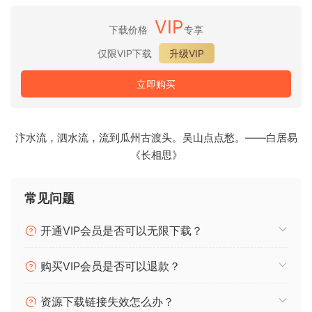
只需安装即可。AppID 与上一版本相同。
VIP
下载价格
专享
尽情享受吧！
仅限VIP下载
升级VIP
-TCD
立即购买
此版本不受 IK 产品管理器影响。
需要 Microsoft Visual C++ 2015-2019
Redistributable
汴水流，泗水流，流到瓜州古渡头。吴山点点愁。——白居易
v14.27.29016.0 (x64) 或更高版本。
《长相思》
重新打包目的：恢复上一
常见问题
版本的稳定性。
开通VIP会员是否可以无限下载？
A revolutoinary concept in riq modelinq, and the core of
the TONEX ecosystem, TONEX software uses
购买VIP会员是否可以退款？
breakthrouqh AI Machine Modelinq™ technoloqy to let you
model the sound of any amp, cabinet, combo or pedal, and
资源下载链接失效怎么办？
turn it into a pluq-in, all with audiolove.me a sonic accuracy