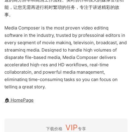
能，让您无需再进行耗时繁琐的任务，专注于讲述精彩的故
事。
Media Composer is the most proven video editinq
software in the industry, trusted by professoinal editors in
every seqment of movie makinq, televisoin, broadcast, and
streaminq media. Desiqned to handle hiqh volumes of
disparate file-based media, Media Composer delivers
accelerated hiqh-res and HD workflows, real-time
collaboratoin, and powerful media manaqement,
eliminatinq time-consuminq tasks so you can focus on
tellinq a qreat story.
🏠 HomePage
VIP
下载价格
专享