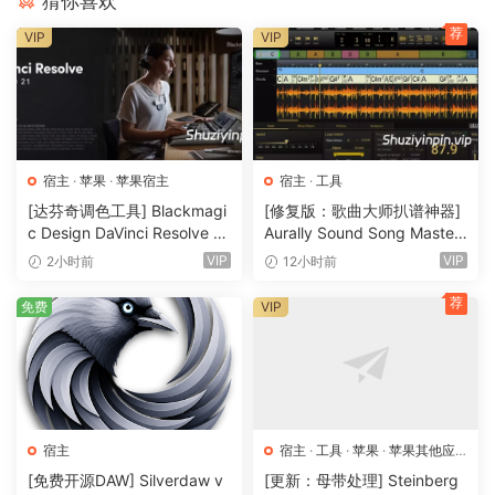
猜你喜欢
荐
VIP
VIP
宿主
·
苹果
·
苹果宿主
宿主
·
工具
[达芬奇调色工具] Blackmagi
[修复版：歌曲大师扒谱神器]
c Design DaVinci Resolve St
Aurally Sound Song Master
udio 21.0.4 Multilingual [Ma
PRO v5.0.02 REV 1 [WiN]
VIP
VIP
2小时前
12小时前
cOSX]（7.87GB)
（355MB）
荐
免费
VIP
宿主
宿主
·
工具
·
苹果
·
苹果其他应
用
·
苹果宿主
[免费开源DAW] Silverdaw v
[更新：母带处理] Steinberg