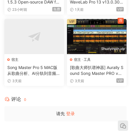
1.5.3 Open-source DAW for
WaveLab Pro 13 v13.0.30
remixing & mashups [WiN]
+安装方法 [WiN, MacOSX]
免费
VIP
23小时前
1天前
（179MB）
（285.6MB+）
荐
VIP
宿主
宿主
·
工具
Song Master Pro 5 MAC版
[歌曲大师扒谱神器] Aurally S
从歌曲分析、AI分轨到音频转
ound Song Master PRO v5.
MIDI的一体化音乐工具
0.02 [WiN]（355MB）
VIP
3天前
3天前
评论
0
请先
登录