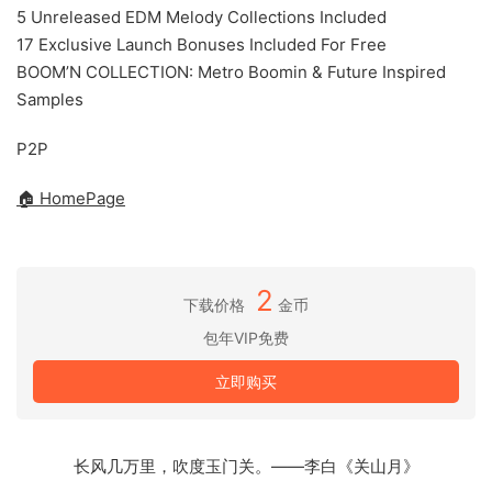
5 Unreleased EDM Melody Collections Included
17 Exclusive Launch Bonuses Included For Free
BOOM’N COLLECTION: Metro Boomin & Future Inspired
Samples
P2P
🏠 HomePage
2
下载价格
金币
包年VIP免费
立即购买
长风几万里，吹度玉门关。——李白《关山月》