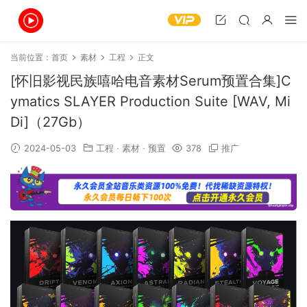
当前位置：
首页
素材
工程
正文
[怀旧影视民族嘻哈电音素材Serum预置合集]C
ymatics SLAYER Production Suite [WAV, Mi
Di]（27Gb）
2024-05-03
工程
·
素材
·
预置
378
推广