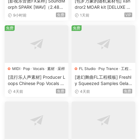
[影视乐音效FX采样] SoundM
[包罗万象的随机素材包] xan
orph SPARK [WAV]（2.48G
dror2 MOAR kit [DELUXE VE
B）
RSION] [WAV, MiDi]（3.1G
免费
VIP
9小时前
1天前
B）
免费
免费
MIDI
·
Pop
·
Vocals
·
素材
·
采样
FL Studio
·
Psy Trance
·
工程
·
素材
·
采样
[流行乐人声素材] Producer L
[迷幻舞曲FL工程模板] Freshl
oops Chinese Pop Vocals Vo
y Squeezed Samples Gelar
l.1 [WAV, MiDi, REX]（3.21G
di Template Essentials Vol.1
免费
免费
4天前
4天前
B）
（54.7MB）