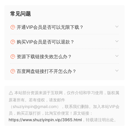
x64：AAX、VST3、VST2、拍手 |x86：VST2
常见问题
只需安装！相同的 AppID。删除了旧手册。
开通VIP会员是否可以无限下载？
（最新手册仍为 v1.3.0）
购买VIP会员是否可以退款？
新的 VST3 不会再使 Patchwork 崩溃。
资源下载链接失效怎么办？
版本 1.3.1（2024 年 6 月 12 日）
百度网盘链接打不开怎么办？
修复了 Blue Cat 的 PatchWork 中 VST3 的崩溃问题。
修复了 Digital Performer 11 中 VST3 考试失败的问题。
修复了 VST3 扬声器布置。
修复了 Windows 上 REAPER 中缩放 GUI 的 CLAP 大小调整问
本站部分资源来源于互联网，仅作介绍和学习使用，版权属
题。
原著所有。若有侵权，请发邮件
（shuziyinpin@gmail.com），联系我们删除。加入本站VIP会
修复了 macOS Sonoma 上的 GUI 色彩空间。
员，购买正版打折，比淘宝价便宜！原文链接：
https://www.shuziyinpin.vip/3965.html
，转载请注明出处。
团队Cubeadooby