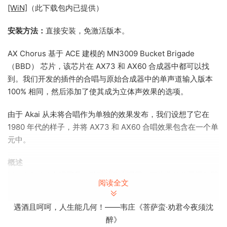
[WiN]
（此下载包内已提供）
安装方法：
直接安装，免激活版本。
AX Chorus 基于 ACE 建模的 MN3009 Bucket Brigade
（BBD） 芯片，该芯片在 AX73 和 AX60 合成器中都可以找
到。我们开发的插件的合唱与原始合成器中的单声道输入版本
100% 相同，然后添加了使其成为立体声效果的选项。
由于 Akai 从未将合唱作为单独的效果发布，我们设想了它在
1980 年代的样子，并将 AX73 和 AX60 合唱效果包含在一个单
元中。
概述
Martinic AX 合唱团是一种独特的合唱团，可为您的作品添加即
阅读全文
时模拟角色。除了 AX60 和 AX73 模拟合唱效果的型号外，它
还包括单声道或立体声操作选项。凭借与您的 DAW 的 3 段均
遇酒且呵呵，人生能几何！——韦庄《菩萨蛮·劝君今夜须沈
衡器和速度同步，它非常灵活地塑造完美的声音并为任何曲目
醉》
增添温暖。