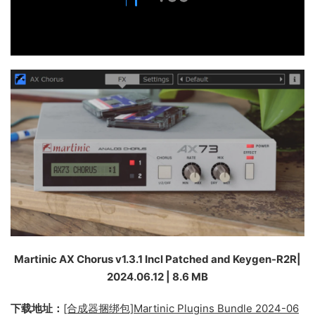
Martinic AX Chorus v1.3.1 Incl Patched and Keygen-R2R|
2024.06.12 | 8.6 MB
下载地址：
[合成器捆绑包]Martinic Plugins Bundle 2024-06