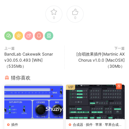
The AX Chorus is based on the ACE modeled MN3009
Bucket Brigade (BBD) chip found in both the AX73 and
AX60 synthesizers. We developed our plugin with the
0
0
chorus 100% the same as the mono input versions found in
the original synthesizers and then added the option of
making it a stereo effect.
上一篇
下一篇
As Akai never released the chorus as a separate effect we
BandLab Cakewalk Sonar
[合唱效果插件]Martinic AX
envisioned how it could have looked in the 1980s, and
v30.05.0.493 [WiN]
Chorus v1.0.0 [MacOSX]
（535Mb）
（30Mb）
have included both the AX73 and AX60 chorus effects in
one unit.
猜你喜欢
荐
Overview
VIP
The Martinic AX Chorus is a unique chorus that adds
instant analog character to your production. It includes
options for mono or stereo operation in addition to models
of both the AX60 and AX73 analog chorus effects. With 3-
band EQ and tempo sync with your DAW, it’s incredibly
插件
合成器
·
插件
·
苹果
·
苹果合成