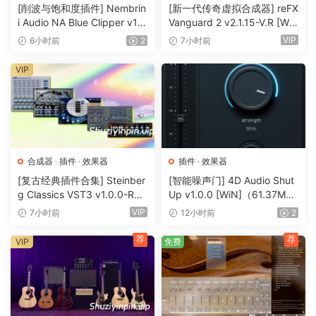
器
flexible for shaping the perfect sound and adding warmth
[削波与饱和度插件] Nembrin
[新一代传奇虚拟合成器] reFX
to any track.
i Audio NA Blue Clipper v1.
Vanguard 2 v2.1.15-V.R [Wi
0.1 Incl Keygen-R2R [WiN]
N, MacOSX]（184MB+240
VIP
6小时前
2
7小时前
（11.2MB）
MB）
x64: AAX, VST3, VST2, Clap | x86: VST2
VIP
Just install! Same AppID. Old manuals deleted.
(Latest manual is still v1.3.0)
The new VST3 does NOT crash Patchwork any longer.
合成器
·
插件
·
效果器
插件
·
效果器
Version 1.3.1 (June 12, 2024)
[复古经典插件合集] Steinber
[智能噪声门] 4D Audio Shut
g Classics VST3 v1.0.0-R2R
Up v1.0.0 [WiN]（61.37M
Fixed crash with VST3 in Blue Cat’s PatchWork.
[WiN]（27.9MB）
B）
VIP
7小时前
12小时前
2
Fixed VST3 failing examination in Digital Performer 11.
Fixed VST3 speaker arrangement.
荐
荐
VIP
免费
Fixed CLAP resize issue with scaled GUI in REAPER on
Windows.
Fixed GUI color space on macOS Sonoma.