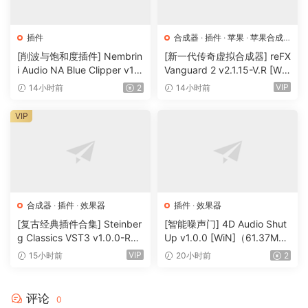
插件
合成器
·
插件
·
苹果
·
苹果合成
器
[削波与饱和度插件] Nembrin
[新一代传奇虚拟合成器] reFX
i Audio NA Blue Clipper v1.
Vanguard 2 v2.1.15-V.R [Wi
0.1 Incl Keygen-R2R [WiN]
N, MacOSX]（184MB+240
VIP
14小时前
2
14小时前
（11.2MB）
MB）
VIP
合成器
·
插件
·
效果器
插件
·
效果器
[复古经典插件合集] Steinber
[智能噪声门] 4D Audio Shut
g Classics VST3 v1.0.0-R2R
Up v1.0.0 [WiN]（61.37M
[WiN]（27.9MB）
B）
VIP
15小时前
20小时前
2
评论
0