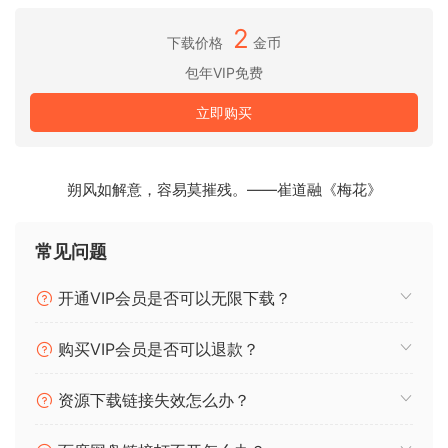
instrument or effect you can imagine using Phase Plant,
2
Multipass, and Snap Heap. Whether you need something
下载价格
金币
simple and functional or something complex and
包年VIP免费
experimental, you now have all the tools you need. Just
立即购买
imagine the possibilities.
All the Elements you Need
Kilohearts Ultimate includes a huge range of effects which
朔风如解意，容易莫摧残。——崔道融《梅花》
can be used as regular plugins in your DAW or as Snapins
to be combined and modulated as you desire in any Snapin
常见问题
Host. Premium Effects are available to buy separately to
further bolster your sound design capabilities. Once a
开通VIP会员是否可以无限下载？
preset is saved anyone you share it with will be able to use
it regardless of which Snapins they own.
购买VIP会员是否可以退款？
资源下载链接失效怎么办？