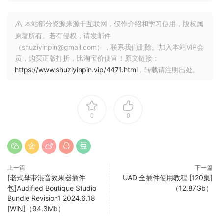
Contrabass Flute
Immerse yourself in the rich, unparalleled world of our
本站部分资源来源于互联网，仅作介绍和学习使用，版权属
contrabass flute, boasting a massive 25GB of deep-
原著所有。若有侵权，请发邮件
sampled articulations, extended techniques, and advanced
（shuziyinpin@gmail.com），联系我们删除。加入本站VIP会
员，购买正版打折，比淘宝价便宜！原文链接：
tone control.
https://www.shuziyinpin.vip/4471.html
，转载请注明出处。
25GB
Massive. Customizable.
Delivering the extraordinary clarity, depth, and spatial
0
0
realism that these rare, vintage microphones are
celebrated for.
Legendary ORIGINAL Neuman M50 Decca Tree
Three legato variations, note shaping, short articulations &
上一篇
下一篇
extended techniques.
[老式母带混音效果器插件
UAD 全插件使用教程 [120集]
包]Audified Boutique Studio
（12.87Gb）
Bundle Revision1 2024.6.18
THREE Legato Types & Expressive Note Shaping
[WiN]（94.3Mb）
Adjust tone, key sound, air, and even the vibrato shape and