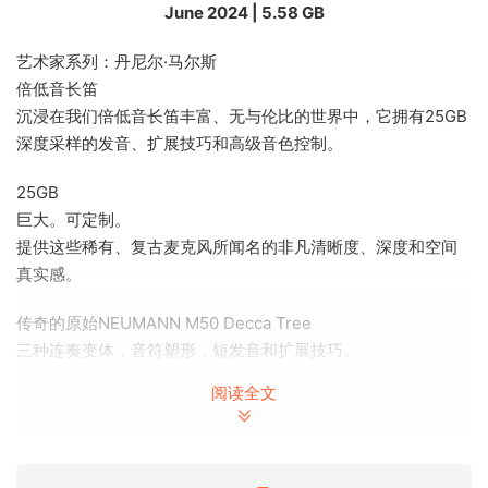
June 2024 | 5.58 GB
艺术家系列：丹尼尔·马尔斯
倍低音长笛
沉浸在我们倍低音长笛丰富、无与伦比的世界中，它拥有25GB
深度采样的发音、扩展技巧和高级音色控制。
25GB
巨大。可定制。
提供这些稀有、复古麦克风所闻名的非凡清晰度、深度和空间
真实感。
传奇的原始NEUMANN M50 Decca Tree
三种连奏变体，音符塑形，短发音和扩展技巧。
阅读全文
三种连奏类型和表现性音符塑形
调整音色，键音，气流，甚至是乐器演奏的颤音形状和强调。
艺术家系列：丹尼尔·马尔斯