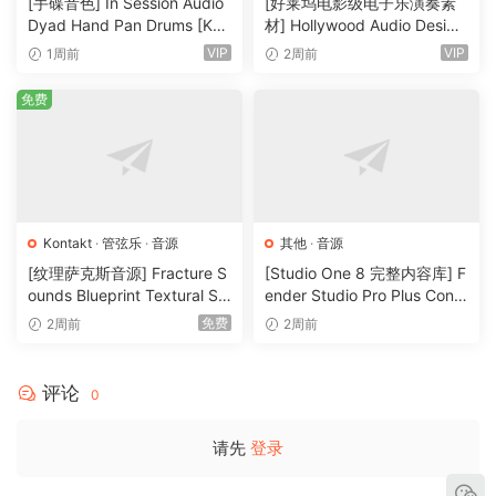
[手碟音色] In Session Audio
[好莱坞电影级电子乐演奏素
EXPRESSIVE NOTE SHAPE TYPES. ADJUSTABLE SUSTAIN
Dyad Hand Pan Drums [KO
材] Hollywood Audio Design
NTAKT]（4.33GB）
FUTURE WORLDS [KONTAK
SHAPE. 5 DYN X16 RR STACCATO. AIR TONE. FLUTTER
VIP
VIP
1周前
2周前
T]（2.52GB）
TONGUE. KEY NOISE CONTROL. SPOKEN SYLLABLE
免费
TONES 16RR. TONGUE RAMS. TRIPLE TONGUE.
ohsie says,
read nfo
Kontakt
·
管弦乐
·
音源
其他
·
音源
[纹理萨克斯音源] Fracture S
[Studio One 8 完整内容库] F
ounds Blueprint Textural Sa
ender Studio Pro Plus Conte
x (Woodwind Experiments)
nt 2026-R2R（166GB）
免费
2周前
2周前
[KONTAKT]（405MB）
评论
0
请先
登录