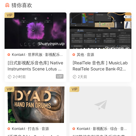
accentuation of the instrument’s performance.
猜你喜欢
VIP
Artist Series: Daniela Mars
Contrabass Flute
With three types of legato, vibrato/non-vibrato, vibrato
speed control, note accentuation control, foundational and
extended techniques and dynamics ranging from whisper-
quiet to full-bodied forte, this instrument sets a new
Kontakt
·
世界民族
·
影视配乐
·
其他
·
音源
音源
standard.
[日式影视配乐音色库] Native
[RealTele 音色库 ] MusicLab
Instruments Scene Lotus v1.
RealTele Source Bank-R2R
Offering 16-round robin staccato, flutter and triple tongue
1.2 [KONTAKT]（1.3GB）
[WiN]（3.13GB）
VIP
2小时前
2天前
techniques, air tones, tongue rams, plus detailed control
VIP
VIP
over air and key noises, it promises to elevate your music
to unprecedented heights.
25GB. 4X MIC POSITIONS. VIBRATO/NON-VIBRATO.
VIBRATO SPEED OPTIONS. LEGENDARY NEUMANN M50
DECCA TREE MIC POSITION. SUSTAINS & LEGATOS
Kontakt
·
打击乐
·
音源
Kontakt
·
影视配乐
·
综合
·
音效
WHISPER QUIET TO FORTE. 3X LEGATO TYPES & 6X
特殊
·
音源