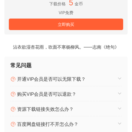
5
倍低音长笛
下载价格
金币
拥有三种连奏类型，颤音/非颤音，颤音速度控制，音符强调控
VIP免费
制，基础和扩展技巧以及从低语般安静到饱满的强音的动态范
立即购买
围，这款乐器树立了新的标准。
提供16轮罗宾短音，颤音和三舌技巧，气音，舌击，以及对气
流和键音的详细控制，它承诺将您的音乐提升到前所未有的高
沾衣欲湿杏花雨，吹面不寒杨柳风。——志南《绝句》
度。
常见问题
25GB。4X MIC位置。颤音/非颤音。颤音速度选项。传奇
NEUMANN M50 Decca Tree MIC位置。持续音和连奏从低语
开通VIP会员是否可以无限下载？
安静到强音。3X连奏类型和6X表现性音符塑形类型。可调持续
音形状。5 DYN X16 RR短音。气音。颤音舌。键音控制。口语
购买VIP会员是否可以退款？
音节16RR。舌击。三舌。
资源下载链接失效怎么办？
ohsie说，
阅读nfo文件
百度网盘链接打不开怎么办？
Artist Series: Daniela Mars