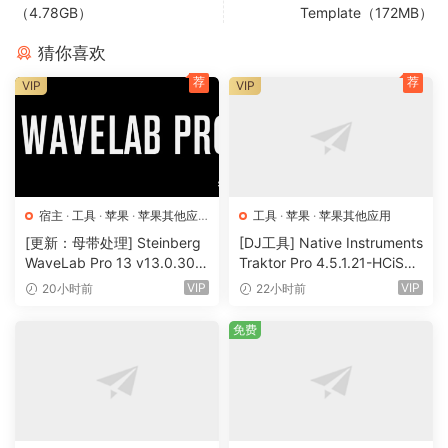
（4.78GB）
Template（172MB）
stylized AI art, illustrations
猜你喜欢
FLEXIBLE OUTPUT RESOLUTION
荐
荐
VIP
VIP
– 4K Native — full Real-ESRGAN 4× output
– FHD 1080p — 1920×1080 (landscape) or 1080×1920
(portrait)
– HD 720p — ideal for social media drafts and previews
– Custom — enter any width × height you need
宿主
·
工具
·
苹果
·
苹果其他应
工具
·
苹果
·
苹果其他应用
PROFESSIONAL OUTPUT FORMATS
用
·
苹果宿主
[更新：母带处理] Steinberg
[DJ工具] Native Instruments
– H.265 (HEVC) — maximum quality, smallest file
WaveLab Pro 13 v13.0.30
Traktor Pro 4.5.1.21-HCiSO
+安装方法 [WiN, MacOSX]
[MacOSX]（402.83MB）
– H.264 (AVC) — broadest compatibility
VIP
VIP
20小时前
22小时前
（285.6MB+）
– ProRes 422 (.mov) — professional quality for DaVinci
免费
Resolve, Adobe Premiere, and Final Cut Pro
DENOISE FILTER
Optional hqdn3d pre-filter reduces noise in source
footage before AI upscaling — useful for lower-quality