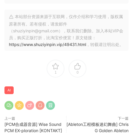
your GPU, no cloud, no subscription.
– Batch queue: process multiple videos in sequence
本站部分资源来源于互联网，仅作介绍和学习使用，版权属
– Photo/Realistic + Anime/Illustration model selectable
原著所有。若有侵权，请发邮件
– Output: 4K / 1080p / 720p / Custom — H.265, H.264,
（shuziyinpin@gmail.com），联系我们删除。加入本站VIP会
员，购买正版打折，比淘宝价便宜！原文链接：
ProRes
https://www.shuziyinpin.vip/49431.html
，转载请注明出处。
– Denoise filter · audio preserved in full
– 100% offline · AMD, NVIDIA, Intel (Vulkan/GPU)
BATCH QUEUE
1
0
Drop multiple videos and process them all in one run. Each
file shows live status: Queued → Processing → Done ✓.
Perfect for processing complete Seedance or Kling
AI
projects in one go — start it before bed, wake up to 4K.
TWO AI MODELS
– Photo / Realistic — optimized for cinematic footage,
上一篇
下一篇
people, real-world scenes
[PCM合成器音源] Wise Sound
[Ableton工程模板迷幻舞曲] Chris
PCM EX-ploration [KONTAKT]
G Golden Ableton
– Anime / Illustration — optimized for animated content,