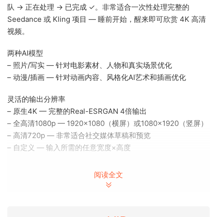
队 → 正在处理 → 已完成 ✓。非常适合一次性处理完整的
Seedance 或 Kling 项目 — 睡前开始，醒来即可欣赏 4K 高清
视频。
两种AI模型
– 照片/写实 — 针对电影素材、人物和真实场景优化
– 动漫/插画 — 针对动画内容、风格化AI艺术和插画优化
灵活的输出分辨率
– 原生4K — 完整的Real-ESRGAN 4倍输出
– 全高清1080p — 1920×1080（横屏）或1080×1920（竖屏）
– 高清720p — 非常适合社交媒体草稿和预览
– 自定义 — 输入所需的任意宽度×高度
专业输出格式
阅读全文
– H.265 (HEVC) — 最高质量，最小文件
– H.264 (AVC) — 最广泛的兼容性
– ProRes 422 (.mov) — 适用于DaVinci Resolve、Adobe