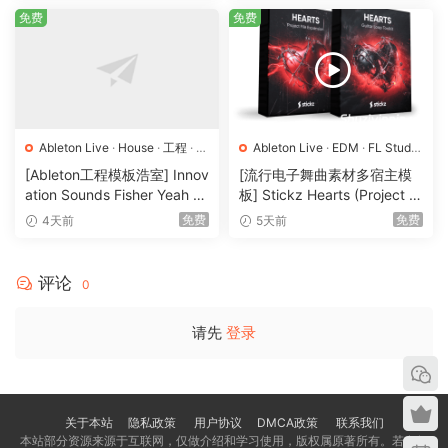
免费
免费
Ableton Live
·
House
·
工程
·
素
Ableton Live
·
EDM
·
FL Studio
材
·
采样
·
Logic Pro
·
MIDI
·
Pop
·
工程
·
[Ableton工程模板浩室] Innov
[流行电子舞曲素材多宿主模
素材
·
采样
ation Sounds Fisher Yeah T
板] Stickz Hearts (Project Fil
he Girls (Rmv Remake)（13
e Expansion) [多格式]（86
免费
免费
4天前
5天前
5.25MB）
4.59MB）
评论
0
请先
登录
关于本站
隐私政策
用户协议
DMCA政策
联系我们
本站部分资源来源于互联网，仅做介绍和学习使用，版权属原著所有。若有侵