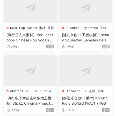
MIDI
·
Pop
·
Vocals
·
素材
·
采样
FL Studio
·
Psy Trance
·
工程
·
素材
·
采样
[流行乐人声素材] Producer L
[迷幻舞曲FL工程模板] Freshl
oops Chinese Pop Vocals Vo
y Squeezed Samples Gelar
l.1 [WAV, MiDi, REX]（3.21G
di Template Essentials Vol.1
免费
免费
2天前
2天前
B）
（54.7MB）
Ableton Live
·
EDM
·
FL Studio
Cinematic
·
FX
·
素材
·
采样
·
Logic Pro
·
Pop
·
工程
·
素材
·
[流行电子舞曲素材多宿主模
[影视乐音效FX采样] Khron S
采样
板] Stickz Chroma Project Fi
tudio Biofluid [WAV]（4GB）
le Expansion（2.53GB）
3天前
2
3天前
2