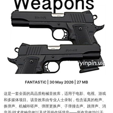
FANTASTiC | 30 May 2026 | 27 MB
这是一套全面的高品质枪械音效库，适用于电影、电视、游戏
和多媒体项目。该音效库由专业人士录制，包含逼真的枪声、
换弹声、机械咔嗒声、弹匣更换声、子弹撞击声、跳弹声、消
音器/战术变种音效以及武器操作环境音——所有音效均以干