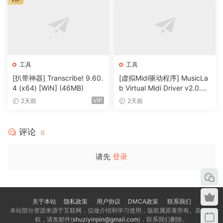
工具
工具
[扒带神器] Transcribe! 9.60.
[虚拟Midi驱动程序] MusicLa
4 (x64) [WiN] (46MB)
b Virtual Midi Driver v2.0.3-
R2R [WiN]（0.5MB）
VIP
2天前
2天前
评论
0
请先
登录
关于本站
隐私政策
用户协议
DMCA政策
联系我们
本站部分资源来源于互联网，仅做介绍和学习使用，版权属原著所有。若有侵
权，请发邮件(
shuziyinpin@gmail.com
)，联系我们删除。