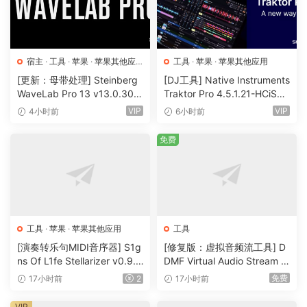
宿主
·
工具
·
苹果
·
苹果其他应
工具
·
苹果
·
苹果其他应用
用
·
苹果宿主
[更新：母带处理] Steinberg
[DJ工具] Native Instruments
WaveLab Pro 13 v13.0.30
Traktor Pro 4.5.1.21-HCiSO
+安装方法 [WiN, MacOSX]
[MacOSX]（402.83MB）
VIP
VIP
4小时前
6小时前
（285.6MB+）
免费
工具
·
苹果
·
苹果其他应用
工具
[演奏转乐句MIDI音序器] S1g
[修复版：虚拟音频流工具] D
ns Of L1fe Stellarizer v0.9.1
DMF Virtual Audio Stream v
BETA-ARCADiA [WiN, MacO
2.0.2 x32 x64 Rev5-itUsed
免费
17小时前
2
17小时前
SX]（22MB）
[WiN]（5MB）
VIP